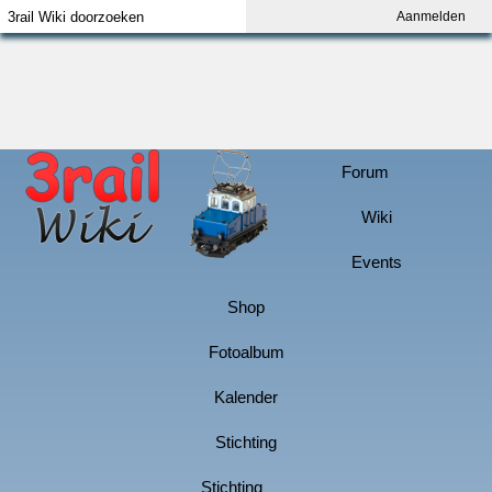
Aanmelden
Index
Aanmelden