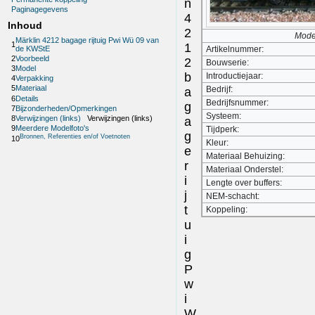
n
Paginagegevens
4
Inhoud
2
Model
Märklin 4212 bagage rijtuig Pwi Wü 09 van
1
1
de KWStE
Artikelnummer:
2
Voorbeeld
2
Bouwserie:
3
Model
b
Introductiejaar:
4
Verpakking
5
Materiaal
Bedrijf:
a
6
Details
Bedrijfsnummer:
g
7
Bijzonderheden/Opmerkingen
Systeem:
8
Verwijzingen (links)
Verwijzingen (links)
a
9
Meerdere Modelfoto's
Tijdperk:
g
Bronnen, Referenties en/of Voetnoten
10
Kleur:
e
Materiaal Behuizing:
r
Materiaal Onderstel:
i
Lengte over buffers:
j
NEM-schacht:
t
Koppeling:
u
i
g
P
w
i
W