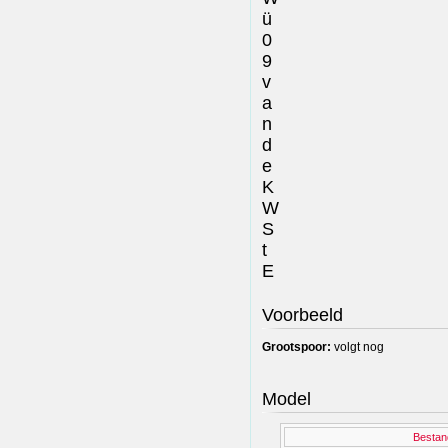
ü
0
9
v
a
n
d
e
K
W
S
t
E
Voorbeeld
Grootspoor:
volgt nog
Model
Bestan