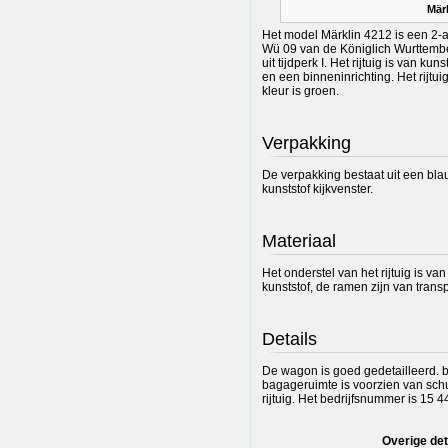
Mär
Het model Märklin 4212 is een 2-a
Wü 09 van de Königlich Wurttemb
uit tijdperk I. Het rijtuig is van k
en een binneninrichting. Het rijtu
kleur is groen.
Verpakking
De verpakking bestaat uit een bl
kunststof kijkvenster.
Materiaal
Het onderstel van het rijtuig is v
kunststof, de ramen zijn van transp
Details
De wagon is goed gedetailleerd. b
bagageruimte is voorzien van schu
rijtuig. Het bedrijfsnummer is 15 4
Overige det