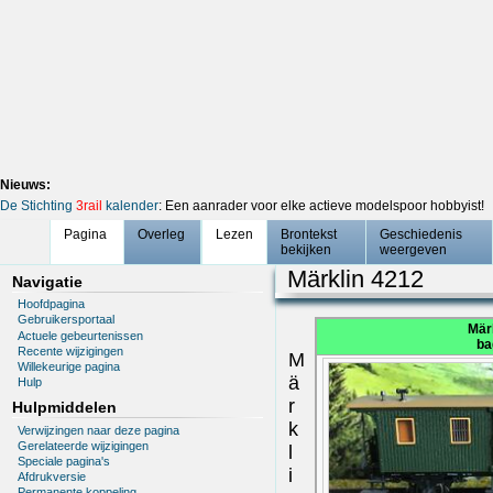
Nieuws:
De Stichting
3rail
kalender
: Een aanrader voor elke actieve modelspoor hobbyist!
Pagina
Overleg
Lezen
Brontekst
Geschiedenis
bekijken
weergeven
Märklin 4212
Navigatie
Hoofdpagina
Gebruikersportaal
Mär
Actuele gebeurtenissen
ba
Recente wijzigingen
M
Willekeurige pagina
ä
Hulp
r
Hulpmiddelen
k
Verwijzingen naar deze pagina
Gerelateerde wijzigingen
l
Speciale pagina's
i
Afdrukversie
Permanente koppeling