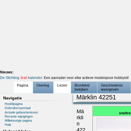
Nieuws:
De Stichting
3rail
kalender
: Een aanrader voor elke actieve modelspoor hobbyist!
Pagina
Overleg
Lezen
Brontekst
Geschiedenis
bekijken
weergeven
Märklin 42251
Navigatie
Hoofdpagina
Gebruikersportaal
Mä
Actuele gebeurtenissen
sneltre
Recente wijzigingen
rkli
Willekeurige pagina
n
Hulp
422