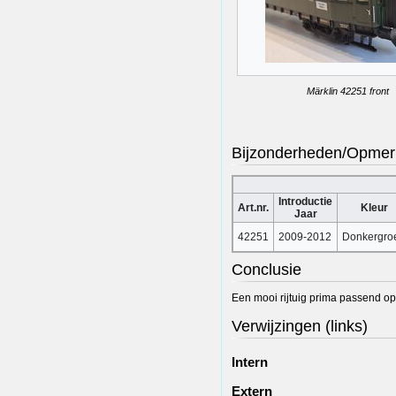
Märklin 42251 front
Bijzonderheden/Opmer
Introductie
Art.nr.
Kleur
Jaar
42251
2009-2012
Donkergro
Conclusie
Een mooi rijtuig prima passend op 
Verwijzingen (links)
Intern
Extern