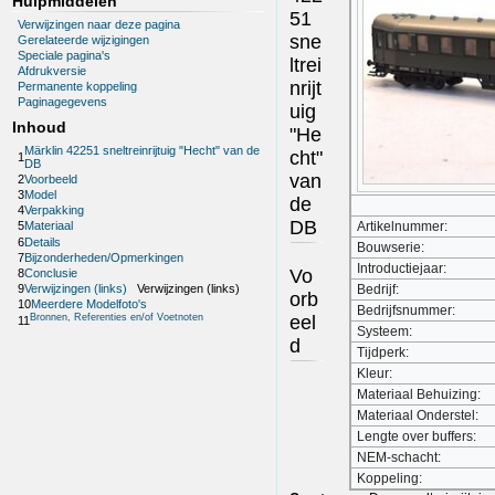
Hulpmiddelen
51
Verwijzingen naar deze pagina
sne
Gerelateerde wijzigingen
Speciale pagina's
ltrei
Afdrukversie
nrijt
Permanente koppeling
Paginagegevens
uig
Inhoud
"He
Märklin 42251 sneltreinrijtuig "Hecht" van de
cht"
1
DB
van
2
Voorbeeld
3
Model
de
4
Verpakking
DB
Artikelnummer:
5
Materiaal
6
Details
Bouwserie:
7
Bijzonderheden/Opmerkingen
Introductiejaar:
Vo
8
Conclusie
9
Verwijzingen (links)
Verwijzingen (links)
Bedrijf:
orb
10
Meerdere Modelfoto's
Bedrijfsnummer:
eel
Bronnen, Referenties en/of Voetnoten
11
Systeem:
d
Tijdperk:
Kleur:
Materiaal Behuizing:
Materiaal Onderstel:
Lengte over buffers:
NEM-schacht:
Koppeling: