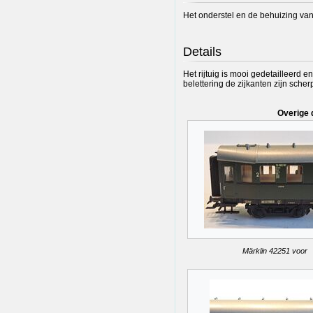
Het onderstel en de behuizing van h
Details
Het rijtuig is mooi gedetailleerd e
belettering de zijkanten zijn sche
Overige 
Märklin 42251 voor