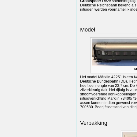
Grootspoor:
Deze sneltreinrijtuig
Deutsche Reichsbahn bekend als 
rijtuigen werden voornamelijk inge
Model
M
Het model Märklin 42251 is een twee
Deutsche Bundesbahn (DB). Het rij
heeft een lengte van 23,7 cm. De k
zilverkleurig dak. Het rijtuig is v
stroomvoerende kort-koppelingen
rijtuigverlichting Märklin 73400/7
assen kunnen indien gewenst ver
700580. Bedrijfstoestand van dit ri
Verpakking