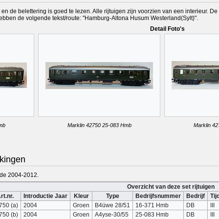
n de belettering is goed te lezen. Alle rijtuigen zijn voorzien van een interieur. D
hebben de volgende tekst/route: "Hamburg-Altona Husum Westerland(Sylt)".
Detail Foto's
Hmb
Marklin 42750 25-083 Hmb
Marklin 4
kingen
iode 2004-2012.
Overzicht van deze set rijtuigen
rt.nr.
Introductie Jaar
Kleur
Type
Bedrijfsnummer
Bedrijf
Tij
750 (a)
2004
Groen
B4üwe 28/51
16-371 Hmb
DB
III
750 (b)
2004
Groen
A4yse-30/55
25-083 Hmb
DB
III