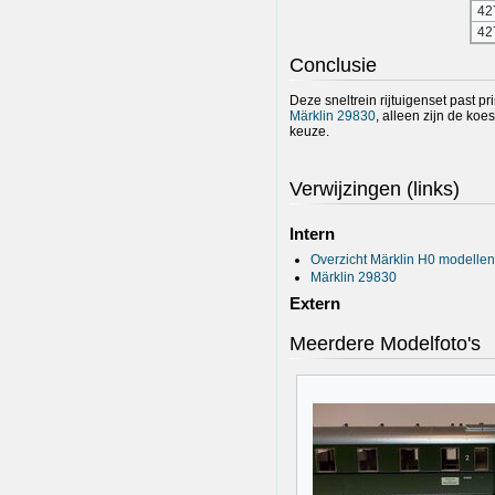
42
42
Conclusie
Deze sneltrein rijtuigenset past p
Märklin 29830
, alleen zijn de ko
keuze.
Verwijzingen (links)
Intern
Overzicht Märklin H0 modellen
Märklin 29830
Extern
Meerdere Modelfoto's