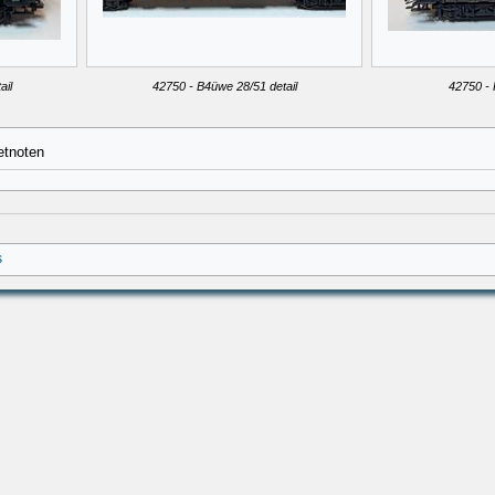
ail
42750 - B4üwe 28/51 detail
42750 - 
etnoten
s