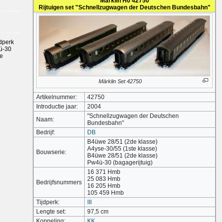
Märklin H0 42750
Rijtuigen set "Schnellzugwagen der Deutschen Bundesbahn"
jdperk
4ü-30
de
n
Märklin Set 42750
Artikelnummer:
42750
Introductie jaar:
2004
"Schnellzugwagen der Deutschen
Naam:
Bundesbahn"
Bedrijf:
DB
B4üwe 28/51 (2de klasse)
A4yse-30/55 (1ste klasse)
Bouwserie:
B4üwe 28/51 (2de klasse)
Pw4ü-30 (bagagerijtuig)
16 371 Hmb
25 083 Hmb
Bedrijfsnummers
16 205 Hmb
105 459 Hmb
Tijdperk:
III
Lengte set:
97,5 cm
Koppeling:
KK