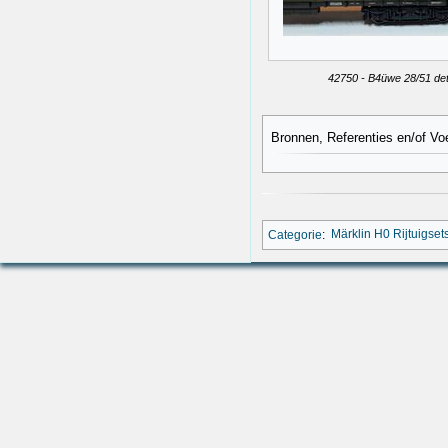
42750 - B4üwe 28/51 det
Bronnen, Referenties en/of Vo
Categorie
:
Märklin H0 Rijtuigset