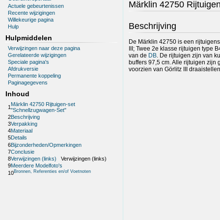
Märklin 42750 Rijtuige
Actuele gebeurtenissen
Recente wijzigingen
Willekeurige pagina
Beschrijving
Hulp
Hulpmiddelen
De Märklin 42750 is een rijtuigen
Verwijzingen naar deze pagina
III; Twee 2e klasse rijtuigen type
Gerelateerde wijzigingen
van de
DB
. De rijtuigen zijn van 
buffers 97,5 cm. Alle rijtuigen zi
Speciale pagina's
voorzien van Görlitz III draaistell
Afdrukversie
Permanente koppeling
Paginagegevens
Inhoud
Märklin 42750 Rijtuigen-set
1
"Schnellzugwagen-Set"
2
Beschrijving
3
Verpakking
4
Materiaal
5
Details
6
Bijzonderheden/Opmerkingen
7
Conclusie
8
Verwijzingen (links)
Verwijzingen (links)
9
Meerdere Modelfoto's
Bronnen, Referenties en/of Voetnoten
10