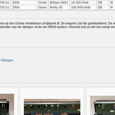
750 (c)
2004
Groen
B4üwe 28/51
16-205 Hmb
DB
III
750 (c)
2004
Groen
Pw4ü-30
105-459 Hmb
DB
III
rima op een Duitse modelbaan uit tijdperk III. De wagens zijn fijn gedetailleerd. D
esrborden van de rijtuigen uit de set 29830 anders. Hiermee kan je wel een lange t
 Rijtuigen