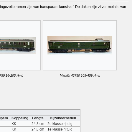
e ingezette ramen zijn van transparant kunststof. De daken zijn zilver-metalic van
2750 16-205 Hmb
Marklin 42750 105-459 Hmb
dperk
Koppeling
Lengte
Bijzonderheden
KK
24,8 cm
2e klasse rijtuig
KK
24,8 cm
1e klasse rijtuig