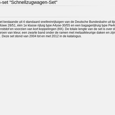
n-set "Schnellzugwagen-Set"
set bestaande uit 4 standaard sneltreinrijtuigen van de Deutsche Bundesbahn uit ti
 B4üwe 28/51, één 1e klasse rijtuig type A4yse-30/55 en een bagagerijtruig type Pw
kunststof en voorzien van kort koppelingen (KK). De totale lengte van de set is over 
jn groen van kleur, een zwarte band onder de ramen met metaalkleurige daken en zij
en. Deze set stond van 2004 tot en met 2012 in de katalogus.