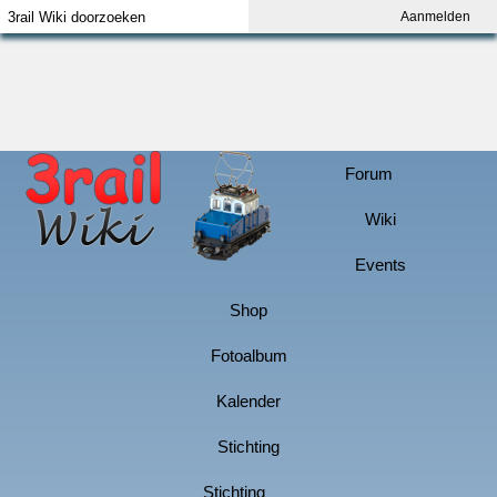
Aanmelden
Index
Aanmelden