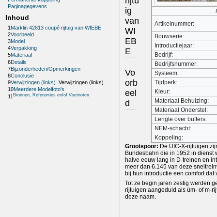
rijtu
Paginagegevens
ig
Inhoud
van
Artikelnummer:
1
Märklin 42813 coupé rijtuig van WIEBE
WI
2
Voorbeeld
Bouwserie:
EB
3
Model
Introductiejaar:
4
Verpakking
E
Bedrijf:
5
Materiaal
6
Details
Bedrijfsnummer:
7
Bijzonderheden/Opmerkingen
Vo
Systeem:
8
Conclusie
orb
Tijdperk:
9
Verwijzingen (links)
Verwijzingen (links)
10
Meerdere Modelfoto's
eel
Kleur:
Bronnen, Referenties en/of Voetnoten
11
Materiaal Behuizing:
d
Materiaal Onderstel:
Lengte over buffers:
NEM-schacht:
Koppeling:
Grootspoor:
De UIC-X-rijtuigen zij
Bundesbahn die in 1952 in dienst
halve eeuw lang in D-treinen en int
meer dan 6.145 van deze sneltrei
bij hun introductie een comfort d
Tot ze begin jaren zestig werden g
rijtuigen aangeduid als üm- of m-r
deze naam.