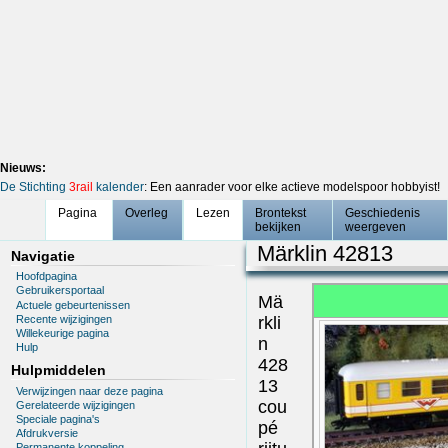
Nieuws:
De Stichting
3rail
kalender
: Een aanrader voor elke actieve modelspoor hobbyist!
Pagina
Overleg
Lezen
Brontekst
Geschiedenis
bekijken
weergeven
Märklin 42813
Navigatie
Hoofdpagina
Gebruikersportaal
Mä
Actuele gebeurtenissen
Recente wijzigingen
rkli
Willekeurige pagina
n
Hulp
428
Hulpmiddelen
13
Verwijzingen naar deze pagina
cou
Gerelateerde wijzigingen
Speciale pagina's
pé
Afdrukversie
Permanente koppeling