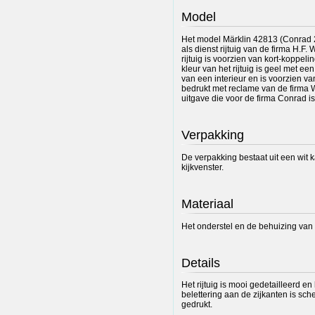
Model
Het model Märklin 42813 (Conrad 
als dienst rijtuig van de firma H.F
rijtuig is voorzien van kort-koppel
kleur van het rijtuig is geel met een 
van een interieur en is voorzien van
bedrukt met reclame van de firma Wi
uitgave die voor de firma Conrad is
Verpakking
De verpakking bestaat uit een wit 
kijkvenster.
Materiaal
Het onderstel en de behuizing van he
Details
Het rijtuig is mooi gedetailleerd e
belettering aan de zijkanten is sc
gedrukt.