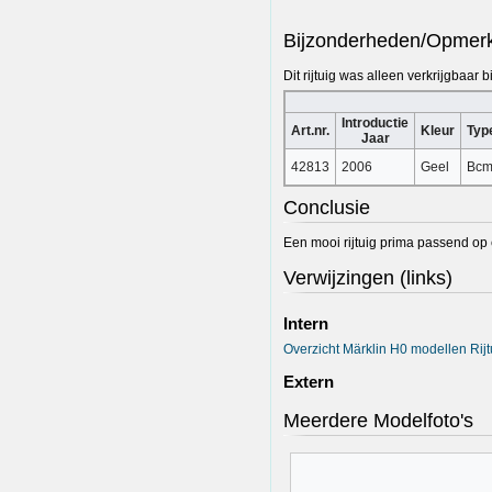
Bijzonderheden/Opmer
Dit rijtuig was alleen verkrijgbaar 
Introductie
Art.nr.
Kleur
Typ
Jaar
42813
2006
Geel
Bc
Conclusie
Een mooi rijtuig prima passend op 
Verwijzingen (links)
Intern
Overzicht Märklin H0 modellen Rij
Extern
Meerdere Modelfoto's