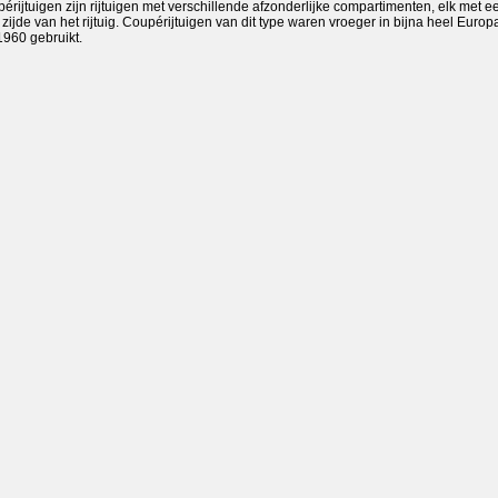
érijtuigen zijn rijtuigen met verschillende afzonderlijke compartimenten, elk met e
jde van het rijtuig. Coupérijtuigen van dit type waren vroeger in bijna heel Europa
1960 gebruikt.