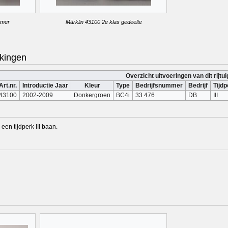
mmer
Märklin 43100 2e klas gedeelte
kingen
Overzicht uitvoeringen van dit rijtui
Art.nr.
Introductie Jaar
Kleur
Type
Bedrijfsnummer
Bedrijf
Tijdp
43100
2002-2009
Donkergroen
BC4i
33 476
DB
III
een tijdperk III baan.