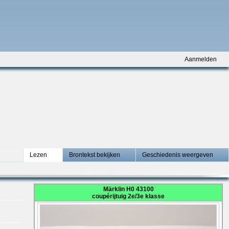
Aanmelden
Lezen
Brontekst bekijken
Geschiedenis weergeven
Märklin H0 43100
coupérijtuig 2e/3e klasse