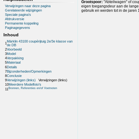
Grootspoor:
"Abteilwagen" of coup
Verwijzingen naar deze pagina
eigen toegangsdeur aan de lange zi
Gerelateerde wijzigingen
gebruik en werden tot in de jaren 
Speciale pagina's
Afdrukversie
Permanente koppeling
Paginagegevens
Inhoud
Märklin 43100 coupérijtuig 2e/3e klasse van
1
de DB
2
Voorbeeld
3
Model
4
Verpakking
5
Materiaal
6
Details
7
Bijzonderheden/Opmerkingen
8
Conclusie
9
Verwijzingen (links)
Verwijzingen (links)
10
Meerdere Modelfoto's
Bronnen, Referenties en/of Voetnoten
11