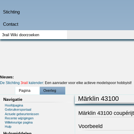
Nieuws:
De Stichting
3rail
kalender
: Een aanrader voor elke actieve modelspoor hobbyist!
Pagina
Overleg
Märklin 43100
Navigatie
Hoofdpagina
Gebruikersportaal
Märklin 43100 coupérij
Actuele gebeurtenissen
Recente wijzigingen
Willekeurige pagina
Voorbeeld
Hulp
Hulpmiddelen