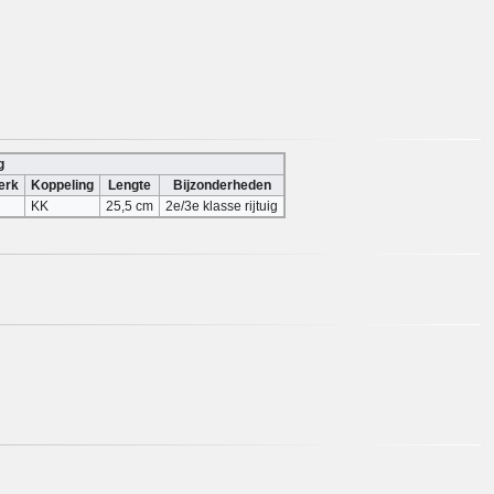
g
erk
Koppeling
Lengte
Bijzonderheden
KK
25,5 cm
2e/3e klasse rijtuig