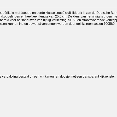
upérijtuig met tweede en derde klasse coupé's uit tijdperk III van de Deutsche B
ort-koppelingen en heeft een lengte van 25,5 cm. De kleur van het rijtuig is groen m
voorbereid voor het inbouwen van rijtuig-verlichting 73150 en stroomvoerende kortko
assen kunnen indien gewenst vervangen worden door gelijkstroom assen 700580.
 verpakking bestaat uit een wit kartonnen doosje met een transparant kijkvenster.