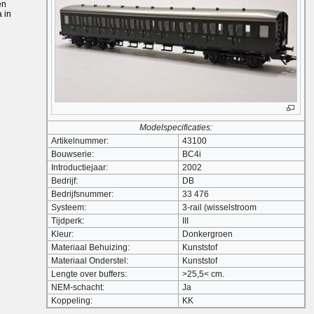
en
 in
Modelspecificaties:
Artikelnummer:
43100
Bouwserie:
BC4i
Introductiejaar:
2002
Bedrijf:
DB
Bedrijfsnummer:
33 476
Systeem:
3-rail (wisselstroom
Tijdperk:
III
Kleur:
Donkergroen
Materiaal Behuizing:
Kunststof
Materiaal Onderstel:
Kunststof
Lengte over buffers:
>25,5< cm.
NEM-schacht:
Ja
Koppeling:
KK