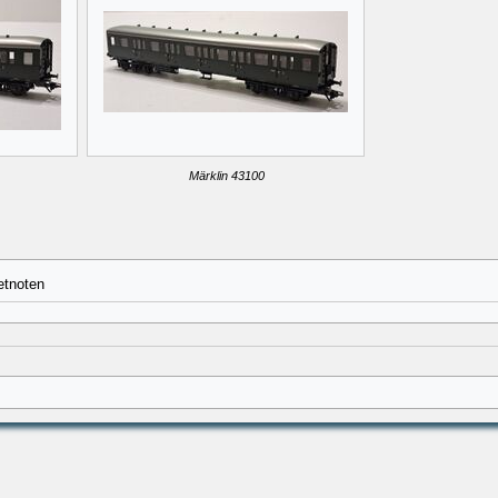
Märklin 43100
etnoten