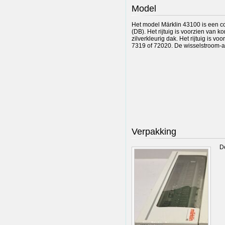
Model
Het model Märklin 43100 is een co
(DB). Het rijtuig is voorzien van k
zilverkleurig dak. Het rijtuig is 
7319 of 72020. De wisselstroom-
Verpakking
De