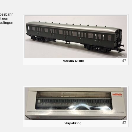
undesbahn
et een
ppelingen
Märklin 43100
Verpakking