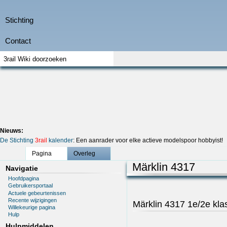
Nieuws:
De Stichting
3rail
kalender
: Een aanrader voor elke actieve modelspoor hobbyist!
Pagina
Overleg
Märklin 4317
Navigatie
Hoofdpagina
Gebruikersportaal
Actuele gebeurtenissen
Recente wijzigingen
Märklin 4317 1e/2e kla
Willekeurige pagina
Hulp
Hulpmiddelen