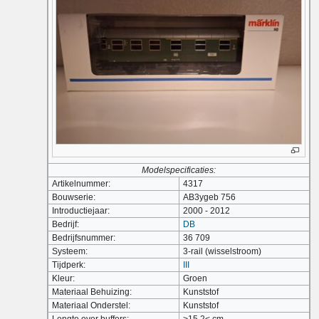
Modelspecificaties:
Artikelnummer:
4317
Bouwserie:
AB3ygeb 756
Introductiejaar:
2000 - 2012
Bedrijf:
DB
Bedrijfsnummer:
36 709
Systeem:
3-rail (wisselstroom)
Tijdperk:
III
Kleur:
Groen
Materiaal Behuizing:
Kunststof
Materiaal Onderstel:
Kunststof
Lengte over buffers:
>15,2< cm.