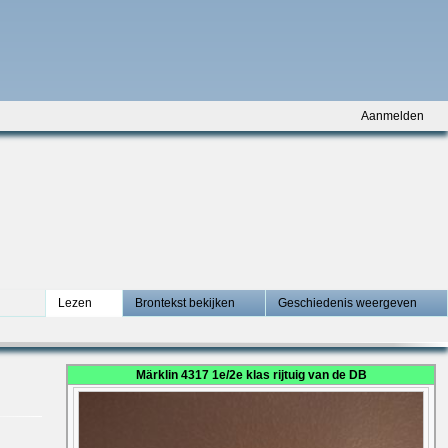
Aanmelden
Lezen
Brontekst bekijken
Geschiedenis weergeven
Märklin 4317 1e/2e klas rijtuig van de DB