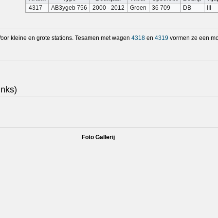
4317
AB3ygeb 756
2000 - 2012
Groen
36 709
DB
III
. Voor kleine en grote stations. Tesamen met wagen
4318
en
4319
vormen ze een moo
inks)
Foto Gallerij