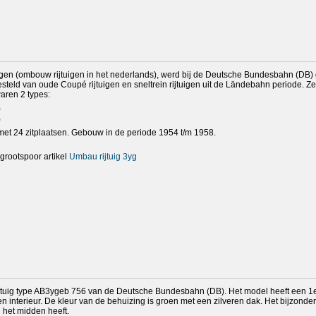
 (ombouw rijtuigen in het nederlands), werd bij de Deutsche Bundesbahn (DB) 
steld van oude Coupé rijtuigen en sneltrein rijtuigen uit de Ländebahn periode. Z
aren 2 types:
)
)
met 24 zitplaatsen. Gebouw in de periode 1954 t/m 1958.
 grootspoor artikel
Umbau rijtuig 3yg
jtuig type AB3ygeb 756 van de Deutsche Bundesbahn (DB). Het model heeft een 1
en interieur. De kleur van de behuizing is groen met een zilveren dak. Het bijzonde
n het midden heeft.