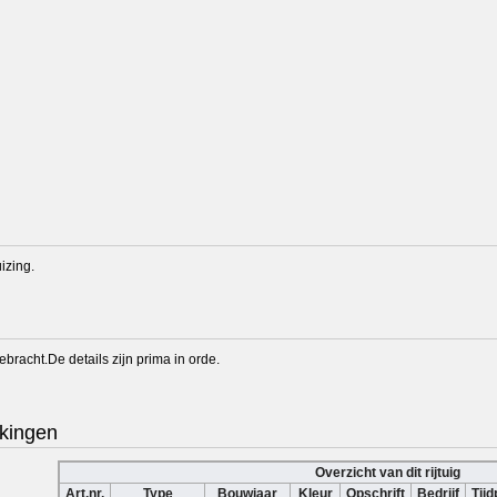
izing.
bracht.De details zijn prima in orde.
kingen
Overzicht van dit rijtuig
Art.nr.
Type
Bouwjaar
Kleur
Opschrift
Bedrijf
Tijd