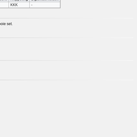
KKK
-
ie set.