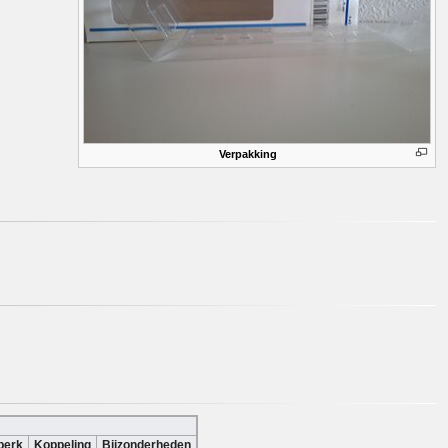
Verpakking
perk
Koppeling
Bijzonderheden