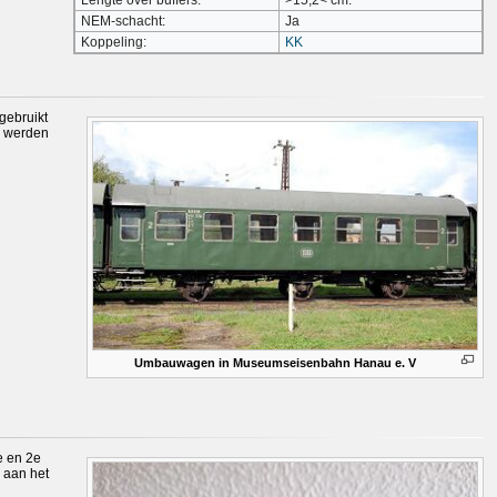
NEM-schacht:
Ja
Koppeling:
KK
gebruikt
e werden
Umbauwagen in Museumseisenbahn Hanau e. V
e en 2e
r aan het