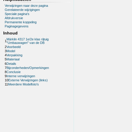
Verwijzingen naar deze pagina
Gerelateerde wijzigingen
Speciale pagina's
Afdrukversie
Permanente koppeling
Paginagegevens
Inhoud
Märklin 4317 1e/2e klas rijtuig
1
"Umbauwagen" van de DB
2
Voorbeeld
3
Model
4
Verpakking
5
Materiaal
6
Details
7
Bijzonderheden/Opmerkingen
8
Conclusie
9
Interne verwijzingen
10
Externe Verwijzingen (links)
11
Meerdere Modelfoto's