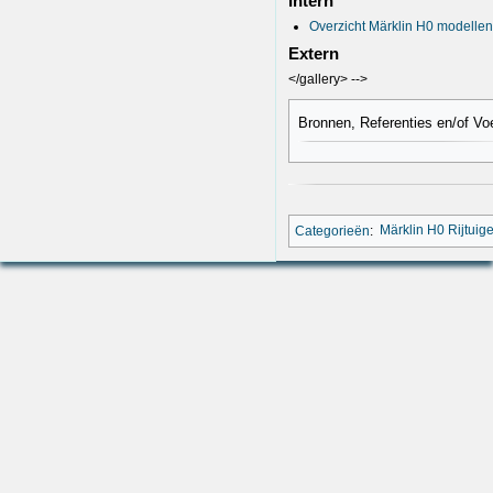
Intern
Overzicht Märklin H0 modellen
Extern
</gallery> -->
Bronnen, Referenties en/of Vo
Categorieën
:
Märklin H0 Rijtuig