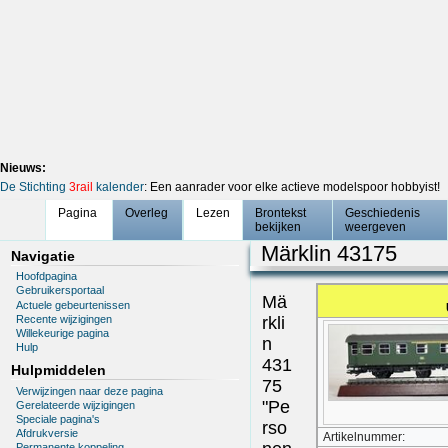
Nieuws:
De Stichting
3rail
kalender
: Een aanrader voor elke actieve modelspoor hobbyist!
Pagina
Overleg
Lezen
Brontekst
Geschiedenis
bekijken
weergeven
Märklin 43175
Navigatie
Hoofdpagina
Gebruikersportaal
Mä
Actuele gebeurtenissen
Recente wijzigingen
rkli
Willekeurige pagina
n
Hulp
431
Hulpmiddelen
75
Verwijzingen naar deze pagina
"Pe
Gerelateerde wijzigingen
Speciale pagina's
rso
Afdrukversie
Artikelnummer:
Permanente koppeling