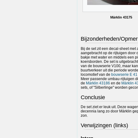
Märklin 43175
Bijzonderheden/Opmer
Bij de set zit een decal-sheet m
aangebracht op de rijtuigen door d
bakje met water en middels een p
koersborden. De set is uitgebrach
van de bouwserie V100, maar kan
buurtverkeer uit die periode wor
locomotief van de
bouwserie E 41
Meer passende umbau-rijtuigen die
de
Märklin 43186
en de
Märklin 4
sets, of "Silberlinge" worden gec
Conclusie
De set ziet er leuk uit. Deze wage
decennia lang zo door Märklin ge
zon.
Verwijzingen (links)