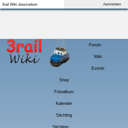
Aanmelden
Index
Aanmelden