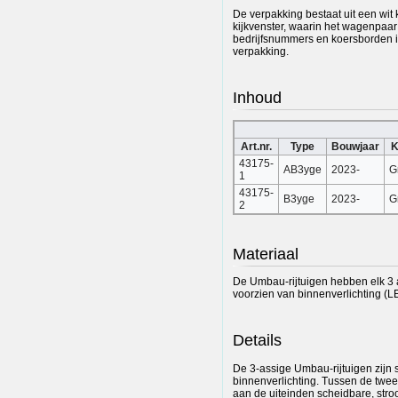
De verpakking bestaat uit een wit
kijkvenster, waarin het wagenpaar
bedrijfsnummers en koersborden 
verpakking.
Inhoud
Art.nr.
Type
Bouwjaar
K
43175-
AB3yge
2023-
G
1
43175-
B3yge
2023-
G
2
Materiaal
De Umbau-rijtuigen hebben elk 3 as
voorzien van binnenverlichting (
Details
De 3-assige Umbau-rijtuigen zijn 
binnenverlichting. Tussen de twee
aan de uiteinden scheidbare, str