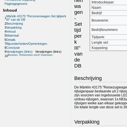
nen
Introductiejaar:
Paginagegevens
wa
Naam:
Inhoud
gen
Bedrijf:
Märklin 43175 "Personenwagen-Set tijdperk
-
1
III" van de DB
Bouwserie:
Set
2
Beschrijving
3
Verpakking
tijd
Bedrijfsnummers
4
Inhoud
per
5
Materiaal
Tijdperk:
6
Details
k
Lengte set:
7
Bijzonderheden/Opmerkingen
III"
8
Conclusie
Koppeling:
9
Verwijzingen (links)
Verwijzingen (links)
van
Bronnen, Referenties en/of Voetnoten
10
de
DB
Beschrijving
De Märklin 43175 "Reisezugwage
rijtuigenpaar bestaande uit 2 rijtui
zijn voorzien van ingebouwde LED-
umbau-rijtuigen, waarvan 1x AB3y
rijtuigen welke aan elkaar gekopp
De totale lengte van deze set is 3
Verpakking