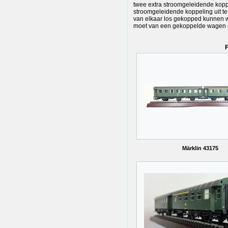
twee extra stroomgeleidende kop
stroomgeleidende koppeling uit t
van elkaar los gekopped kunnen wo
moet van een gekoppelde wagen o
F
Märklin 43175