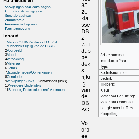
Hulpmiddelen
85
Verwijzingen naar deze pagina
2e
Gerelateerde wijzigingen
Speciale pagina's
kla
Afdrukversie
sse
Permanente koppeling
Paginagegevens
DB
Inhoud
z
Märklin 43585 2e klasse DBz 751
751
1
dubbeldeks rijtuig van de DB AG
dub
2
Voorbeeld
Artikelnummer:
3
Model
bel
4
Verpakking
Introductie Jaar
dek
5
Materiaal
Type:
6
Details
s
7
Bijzonderheden/Opmerkingen
Bedrijfsnummer:
rijtu
8
Conclusie
Bedrijf:
9
Verwijzingen (links)
Verwijzingen (links)
ig
Tijdperk:
10
Meerdere Modelfoto's
van
11
Bronnen, Referenties en/of Voetnoten
Kleur:
de
Materiaal Behuizing:
DB
Materiaal Onderstel:
Lengte over buffers:
AG
Koppeling:
Vo
orb
eel