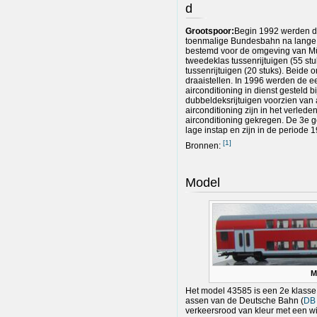
d
Grootspoor:
Begin 1992 werden de
toenmalige Bundesbahn na lange t
bestemd voor de omgeving van Mü
tweedeklas tussenrijtuigen (55 st
tussenrijtuigen (20 stuks). Beid
draaistellen. In 1996 werden de e
airconditioning in dienst gesteld 
dubbeldeksrijtuigen voorzien van 
airconditioning zijn in het verle
airconditioning gekregen. De 3e 
lage instap en zijn in de period
[
1
]
Bronnen:
Model
M
Het model 43585 is een 2e klasse 
assen van de Deutsche Bahn (
DB
verkeersrood van kleur met een witt