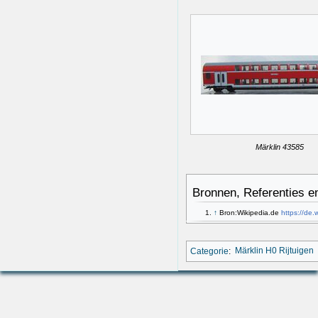
Märklin 43585
Bronnen, Referenties e
↑
Bron:Wikipedia.de
https://de
Categorie
:
Märklin H0 Rijtuigen