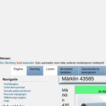
Nieuws:
De Stichting
3rail
kalender
: Een aanrader voor elke actieve modelspoor hobbyist!
Pagina
Overleg
Lezen
Brontekst
Geschiedenis
bekijken
weergeven
Märklin 43585
Navigatie
Hoofdpagina
Gebruikersportaal
Mä
Actuele gebeurtenissen
2e kl
Recente wijzigingen
rkli
Willekeurige pagina
n
Hulp
435