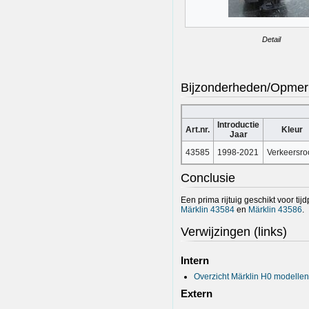
Detail
Bijzonderheden/Opmer
Introductie
Art.nr.
Kleur
Jaar
43585
1998-2021
Verkeersro
Conclusie
Een prima rijtuig geschikt voor tij
Märklin 43584
en
Märklin 43586
.
Verwijzingen (links)
Intern
Overzicht Märklin H0 modellen
Extern