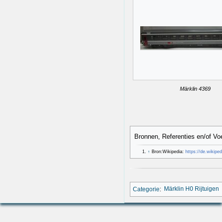
Märklin 4369
Bronnen, Referenties en/of Vo
↑
Bron:Wikipedia:
https://de.wikipe
Categorie
:
Märklin H0 Rijtuigen