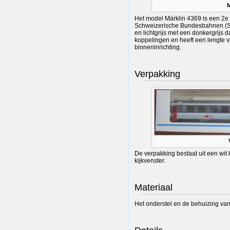
M
Het model Märklin 4369 is een 2e kl
Schweizerische Bundesbahnen (SBB)
en lichtgrijs met een donkergrijs da
koppelingen en heeft een lengte va
binneninrichting.
Verpakking
De verpakking bestaat uit een wit
kijkvenster.
Materiaal
Het onderstel en de behuizing van h