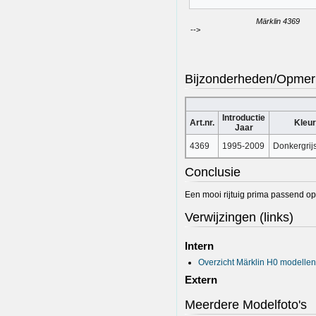
Märklin 4369
-->
Bijzonderheden/Opmer
Introductie
Art.nr.
Kleur
Jaar
4369
1995-2009
Donkergrijs
Conclusie
Een mooi rijtuig prima passend op
Verwijzingen (links)
Intern
Overzicht Märklin H0 modellen
Extern
Meerdere Modelfoto's