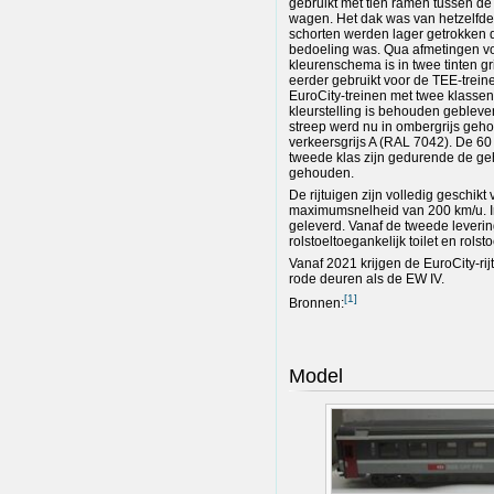
gebruikt met tien ramen tussen de
wagen. Het dak was van hetzelfde o
schorten werden lager getrokken d
bedoeling was. Qua afmetingen vo
kleurenschema is in twee tinten gr
eerder gebruikt voor de TEE-trei
EuroCity-treinen met twee klassen
kleurstelling is behouden geblev
streep werd nu in ombergrijs geho
verkeersgrijs A (RAL 7042). De 60 
tweede klas zijn gedurende de gehe
gehouden.
De rijtuigen zijn volledig geschi
maximumsnelheid van 200 km/u. I
geleverd. Vanaf de tweede leveri
rolstoeltoegankelijk toilet en rolst
Vanaf 2021 krijgen de EuroCity-rij
rode deuren als de EW IV.
[
1
]
Bronnen:
Model