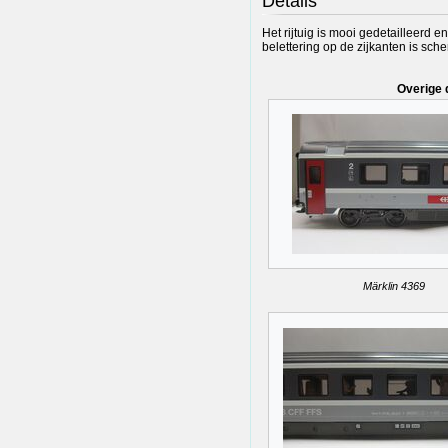
Details
Het rijtuig is mooi gedetailleerd e
belettering op de zijkanten is sch
Overige 
Märklin 4369