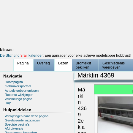
Nieuws:
De Stichting
3rail
kalender
: Een aanrader voor elke actieve modelspoor hobbyist!
Pagina
Overleg
Lezen
Brontekst
Geschiedenis
bekijken
weergeven
Märklin 4369
Navigatie
Hoofdpagina
Gebruikersportaal
Mä
Actuele gebeurtenissen
Recente wijzigingen
rkli
Willekeurige pagina
n
Hulp
436
Hulpmiddelen
9
Verwijzingen naar deze pagina
2e
Gerelateerde wijzigingen
Speciale pagina's
kla
Afdrukversie
Permanente koppeling