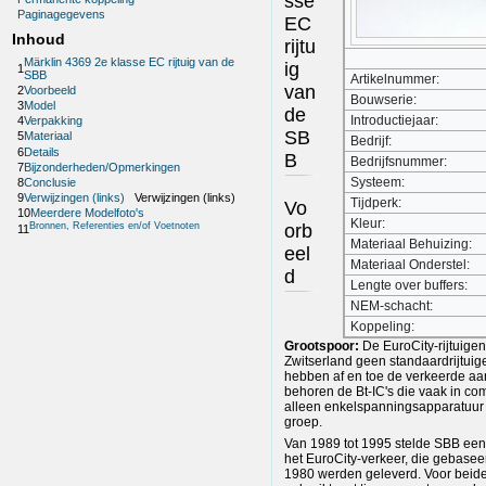
sse
Paginagegevens
EC
Inhoud
rijtu
Märklin 4369 2e klasse EC rijtuig van de
ig
1
SBB
Artikelnummer:
van
2
Voorbeeld
Bouwserie:
3
Model
de
Introductiejaar:
4
Verpakking
SB
5
Materiaal
Bedrijf:
6
Details
B
Bedrijfsnummer:
7
Bijzonderheden/Opmerkingen
Systeem:
8
Conclusie
9
Verwijzingen (links)
Verwijzingen (links)
Tijdperk:
Vo
10
Meerdere Modelfoto's
Kleur:
orb
Bronnen, Referenties en/of Voetnoten
11
Materiaal Behuizing:
eel
Materiaal Onderstel:
d
Lengte over buffers:
NEM-schacht:
Koppeling:
Grootspoor:
De EuroCity-rijtuig
Zwitserland geen standaardrijtuig
hebben af en toe de verkeerde aa
behoren de Bt-IC's die vaak in co
alleen enkelspanningsapparatuur 
groep.
Van 1989 tot 1995 stelde SBB een a
het EuroCity-verkeer, die gebase
1980 werden geleverd. Voor beide 