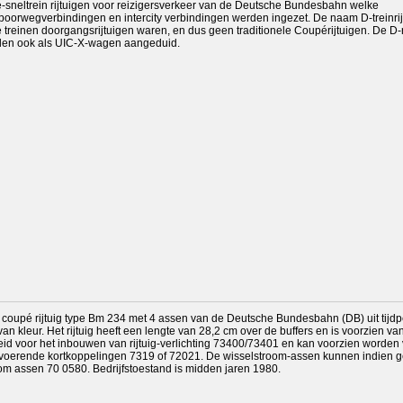
pé-sneltrein rijtuigen voor reizigersverkeer van de Deutsche Bundesbahn welke
spoorwegverbindingen en intercity verbindingen werden ingezet. De naam D-treinrijt
 treinen doorgangsrijtuigen waren, en dus geen traditionele Coupérijtuigen. De D-r
den ook als UIC-X-wagen aangeduid.
coupé rijtuig type Bm 234 met 4 assen van de Deutsche Bundesbahn (DB) uit tijdpe
 kleur. Het rijtuig heeft een lengte van 28,2 cm over de buffers en is voorzien van
ereid voor het inbouwen van rijtuig-verlichting 73400/73401 en kan voorzien worden
omvoerende kortkoppelingen 7319 of 72021. De wisselstroom-assen kunnen indien 
om assen 70 0580. Bedrijfstoestand is midden jaren 1980.