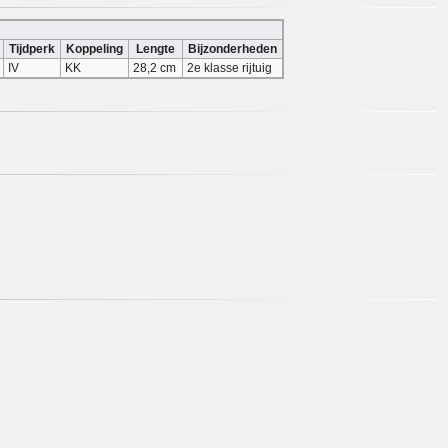
Tijdperk
Koppeling
Lengte
Bijzonderheden
IV
KK
28,2 cm
2e klasse rijtuig