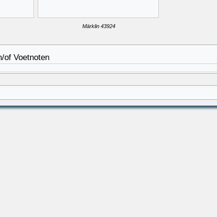
Märklin 43924
n/of Voetnoten