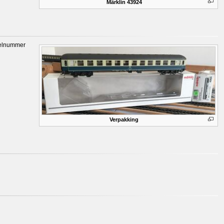
Märklin 43924
odelnummer
Verpakking