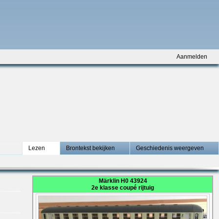
Aanmelden
Lezen
Brontekst bekijken
Geschiedenis weergeven
Märklin H0 43924
2e klasse coupé rijtuig