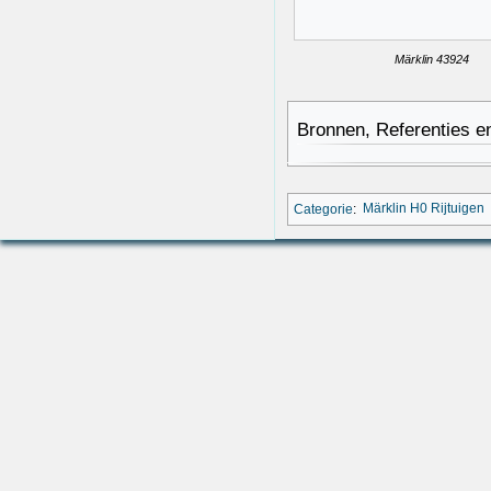
Märklin 43924
Bronnen, Referenties e
Categorie
:
Märklin H0 Rijtuigen