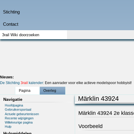
Nieuws:
De Stichting
3rail
kalender
: Een aanrader voor elke actieve modelspoor hobbyist!
Pagina
Overleg
Märklin 43924
Navigatie
Hoofdpagina
Gebruikersportaal
Märklin 43924 2e klass
Actuele gebeurtenissen
Recente wijzigingen
Willekeurige pagina
Voorbeeld
Hulp
Hulpmiddelen