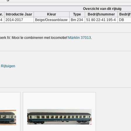
Overzicht van dit rijtuig
r.
Introductie Jaar
Kleur
Type
Bedrijfsnummer
Bedrijf
24
2014-2017
Beige/Oceaanblauw
Bm 234
51 80 22-41 195-4
DB
jdperk IV. Mooi te combineren met locomotief
Märklin 37013
.
 Rijtuigen