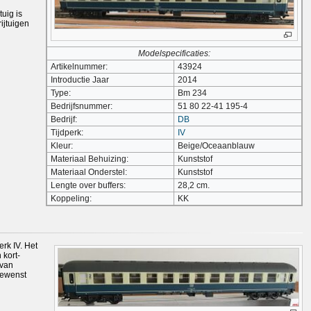
uig is
ijtuigen
Modelspecificaties:
Artikelnummer:
43924
Introductie Jaar
2014
Type:
Bm 234
Bedrijfsnummer:
51 80 22-41 195-4
Bedrijf:
DB
Tijdperk:
IV
Kleur:
Beige/Oceaanblauw
Materiaal Behuizing:
Kunststof
Materiaal Onderstel:
Kunststof
Lengte over buffers:
28,2 cm.
Koppeling:
KK
rk IV. Het
 kort-
 van
gewenst