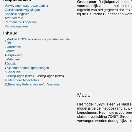
Grootspoor:
D-rijtuigen zijn cou
Verwijzingen naar deze pagina
voornamelijk voor internationale 
Gerelateerde wijzigingen
afgeleid van het gegeven dat deze
bij de Deutsche Bundesbahn wor
Speciale pagina's
Afdrukversie
Permanente koppeling
Paginagegevens
Inhoud
Märklin 43924 2e klasse coupé rijtuig van de
1
DB
2
Voorbeeld
3
Model
4
Verpakking
5
Materiaal
6
Details
7
Bijzonderheden/Opmerkingen
8
Conclusie
9
Verwijzingen (links)
Verwijzingen (links)
10
Meerdere Modelfoto's
11
Bronnen, Referenties en/of Voetnoten
Model
Het model 43924 is een 2e klasse 
model is beige met oceaanblauw van
koppelingen. Het rijtuig is voorb
sluitseinverlichting 73407. Stro
vervangen worden door gelijkstro