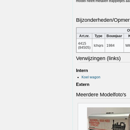
model heeft metalen trappetjes aa
Bijzonderheden/Opmer
O
Art.nr.
Type
Bouwjaar
K
4415
Ichqrs
1984
Wit
(84505)
Verwijzingen (links)
Intern
Koel wagon
Extern
Meerdere Modelfoto's