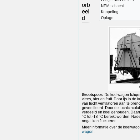
orb
NEM-schacht:
eel
Koppeling:
d
Oplage:
Grootspoor:
De koelwagon Ichqrs
vlees, bier en fruit. Door ijs in 
van lucht ventilatoren aan te bre
geventileerd. Door de luchtcircul
verdeeld en koel gehouden. Daar
°C tot -18 °C bereikt worden. Nade
nogal kon fluctueren.
Meer informatie over de koelwagon 
wagon
.