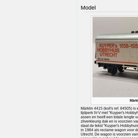
Model
Märkl
Märklin 4415 (koll's ref. 84505) i
tijdperk IV-V met "Kuyper's Hobby
assen en heeft een totale lengte v
zilverkleurig dak en is voorzien v
staat de tekst "Kuyper's Hobbyhuis
in 1984 als reclame wagon voor 
Utrecht. De wagon is voorzien va