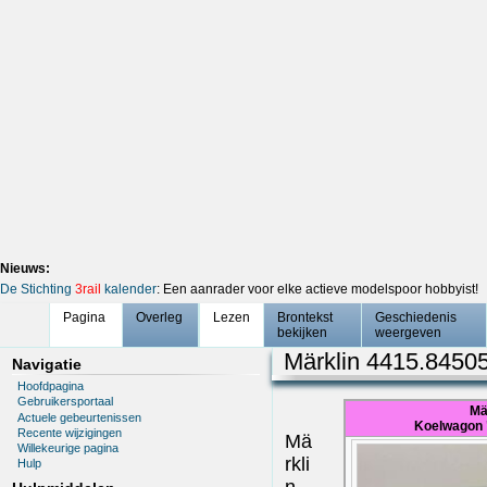
Nieuws:
De Stichting
3rail
kalender
: Een aanrader voor elke actieve modelspoor hobbyist!
Pagina
Overleg
Lezen
Brontekst
Geschiedenis
bekijken
weergeven
Märklin 4415.8450
Navigatie
Hoofdpagina
Gebruikersportaal
Mä
Actuele gebeurtenissen
Koelwagon 
Recente wijzigingen
Mä
Willekeurige pagina
rkli
Hulp
n