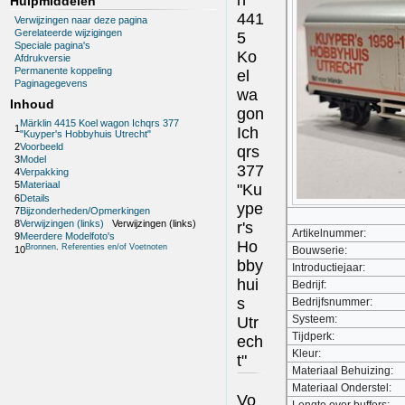
Hulpmiddelen
441
Verwijzingen naar deze pagina
Gerelateerde wijzigingen
5
Speciale pagina's
Ko
Afdrukversie
Permanente koppeling
el
Paginagegevens
wa
Inhoud
gon
Märklin 4415 Koel wagon Ichqrs 377
1
Ich
"Kuyper's Hobbyhuis Utrecht"
2
Voorbeeld
qrs
3
Model
377
4
Verpakking
5
Materiaal
"Ku
6
Details
ype
7
Bijzonderheden/Opmerkingen
8
Verwijzingen (links)
Verwijzingen (links)
r's
Artikelnummer:
9
Meerdere Modelfoto's
Ho
Bronnen, Referenties en/of Voetnoten
Bouwserie:
10
bby
Introductiejaar:
hui
Bedrijf:
s
Bedrijfsnummer:
Systeem:
Utr
Tijdperk:
ech
Kleur:
t"
Materiaal Behuizing:
Materiaal Onderstel:
Vo
Lengte over buffers: