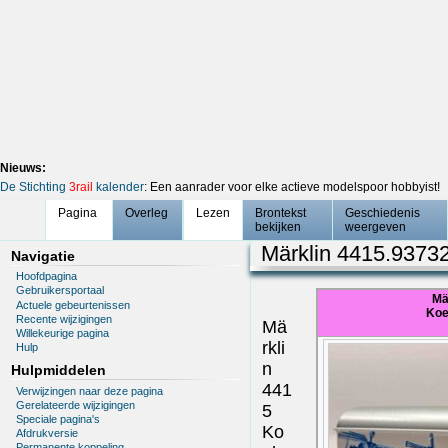
Nieuws:
De Stichting
3rail
kalender
: Een aanrader voor elke actieve modelspoor hobbyist!
Pagina
Overleg
Lezen
Brontekst
Geschiedenis
bekijken
weergeven
Märklin 4415.9373
Navigatie
Hoofdpagina
Gebruikersportaal
Mä
Actuele gebeurtenissen
Koe
Recente wijzigingen
Mä
Willekeurige pagina
rkli
Hulp
n
Hulpmiddelen
441
Verwijzingen naar deze pagina
Gerelateerde wijzigingen
5
Speciale pagina's
Ko
Afdrukversie
Permanente koppeling