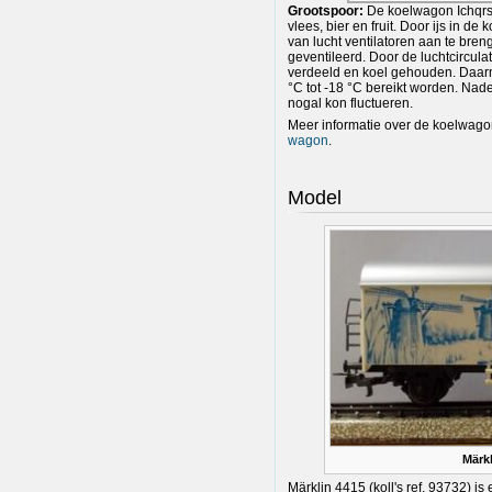
Grootspoor:
De koelwagon Ichqrs
vlees, bier en fruit. Door ijs in 
van lucht ventilatoren aan te bre
geventileerd. Door de luchtcircul
verdeeld en koel gehouden. Daar
°C tot -18 °C bereikt worden. Nade
nogal kon fluctueren.
Meer informatie over de koelwagon 
wagon
.
Model
Märkl
Märklin 4415 (koll's ref. 93732) i