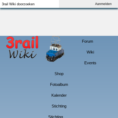
Aanmelden
Index
Aanmelden