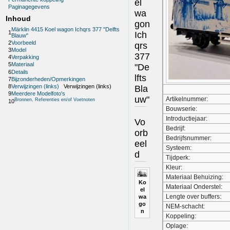
el
Paginagegevens
wa
Inhoud
gon
Märklin 4415 Koel wagon Ichqrs 377 "Delfts
1
Ich
Blauw"
2
Voorbeeld
qrs
3
Model
377
4
Verpakking
5
Materiaal
"De
6
Details
lfts
7
Bijzonderheden/Opmerkingen
8
Verwijzingen (links)
Verwijzingen (links)
Bla
9
Meerdere Modelfoto's
uw"
Artikelnummer:
Bronnen, Referenties en/of Voetnoten
10
Bouwserie:
Introductiejaar:
Vo
Bedrijf:
orb
Bedrijfsnummer:
eel
Systeem:
d
Tijdperk:
Kleur:
Materiaal Behuizing:
Ko
Materiaal Onderstel:
el
Lengte over buffers:
wa
go
NEM-schacht:
n
Koppeling:
Oplage: