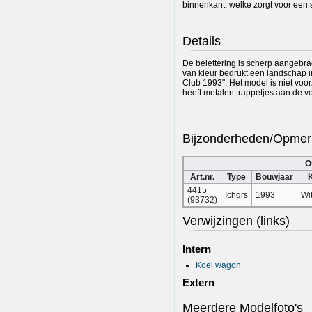
binnenkant, welke zorgt voor een st
Details
De belettering is scherp aangebrac
van kleur bedrukt een landschap in
Club 1993". Het model is niet voo
heeft metalen trappetjes aan de vo
Bijzonderheden/Opmer
O
Art.nr.
Type
Bouwjaar
K
4415
Ichqrs
1993
Wit
(93732)
Verwijzingen (links)
Intern
Koel wagon
Extern
Meerdere Modelfoto's