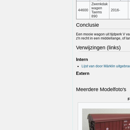
Zwenkdak
wagen
44600
2016-
Taems
890
Conclusie
Een mooie wagon uit tijdperk V v
z'n recht in een middellange, of l
Verwijzingen (links)
Intern
Lijst van door Märklin uitge
Extern
Meerdere Modelfoto's
F