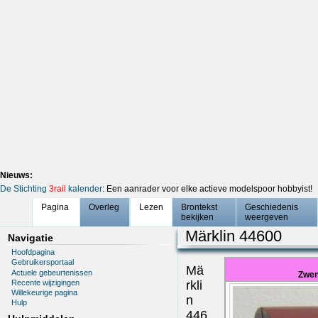
Nieuws:
De Stichting
3rail
kalender
: Een aanrader voor elke actieve modelspoor hobbyist!
Pagina
Overleg
Lezen
Brontekst
Geschiedenis
bekijken
weergeven
Märklin 44600
Navigatie
Hoofdpagina
Gebruikersportaal
Mä
Actuele gebeurtenissen
Zwen
Recente wijzigingen
rkli
Willekeurige pagina
n
Hulp
446