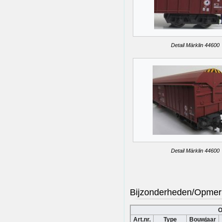
Detail Märklin 44600
Detail Märklin 44600
Bijzonderheden/Opmer
O
Art.nr.
Type
Bouwjaar