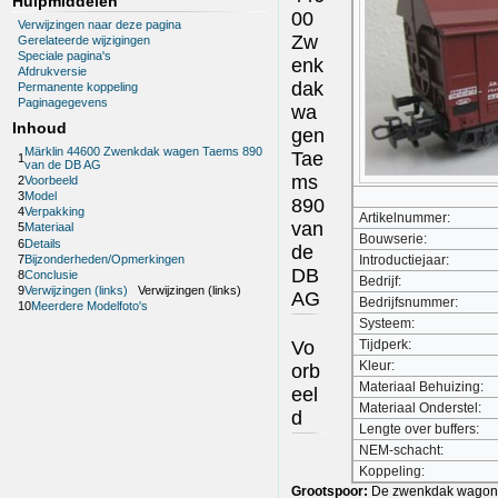
Hulpmiddelen
00
Verwijzingen naar deze pagina
Zw
Gerelateerde wijzigingen
Speciale pagina's
enk
Afdrukversie
dak
Permanente koppeling
Paginagegevens
wa
Inhoud
gen
Märklin 44600 Zwenkdak wagen Taems 890
Tae
1
van de DB AG
ms
2
Voorbeeld
3
Model
890
4
Verpakking
Artikelnummer:
van
5
Materiaal
Bouwserie:
6
Details
de
7
Bijzonderheden/Opmerkingen
Introductiejaar:
DB
8
Conclusie
Bedrijf:
9
Verwijzingen (links)
Verwijzingen (links)
AG
Bedrijfsnummer:
10
Meerdere Modelfoto's
Systeem:
Vo
Tijdperk:
Kleur:
orb
Materiaal Behuizing:
eel
Materiaal Onderstel:
d
Lengte over buffers:
NEM-schacht:
Koppeling:
Grootspoor:
De zwenkdak wagon v