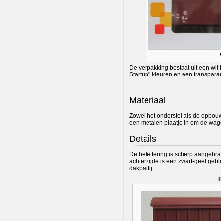
De verpakking bestaat uit een wit
Startup" kleuren en een transparan
Materiaal
Zowel het onderstel als de opbouw 
een metalen plaatje in om de wag
Details
De belettering is scherp aangebra
achterzijde is een zwart-geel ge
dakpartij.
F