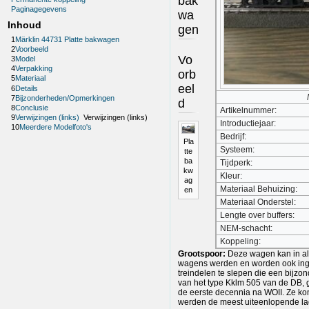
bak
Paginagegevens
wa
Inhoud
gen
1
Märklin 44731 Platte bakwagen
2
Voorbeeld
Vo
3
Model
4
Verpakking
orb
5
Materiaal
eel
6
Details
7
Bijzonderheden/Opmerkingen
d
8
Conclusie
Artikelnummer:
9
Verwijzingen (links)
Verwijzingen (links)
Introductiejaar:
10
Meerdere Modelfoto's
Bedrijf:
Pla
Systeem:
tte
ba
Tijdperk:
kw
Kleur:
ag
Materiaal Behuizing:
en
Materiaal Onderstel:
Lengte over buffers:
NEM-schacht:
Koppeling:
Grootspoor:
Deze wagen kan in al
wagens werden en worden ook ing
treindelen te slepen die een bijz
van het type Kklm 505 van de DB,
de eerste decennia na WOII. Ze ko
werden de meest uiteenlopende la