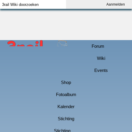
Aanmelden
Index
Aanmelden