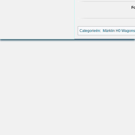
Fo
Categorieën
:
Märklin H0 Wagon