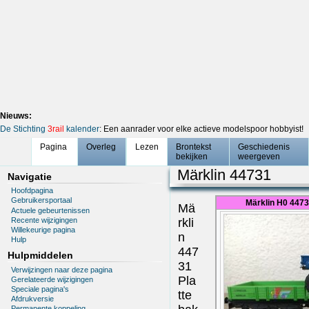
Nieuws:
De Stichting
3rail
kalender
: Een aanrader voor elke actieve modelspoor hobbyist!
Pagina
Overleg
Lezen
Brontekst
Geschiedenis
bekijken
weergeven
Märklin 44731
Navigatie
Hoofdpagina
Gebruikersportaal
Märklin H0 447
Mä
Actuele gebeurtenissen
Recente wijzigingen
rkli
Willekeurige pagina
n
Hulp
447
Hulpmiddelen
31
Verwijzingen naar deze pagina
Pla
Gerelateerde wijzigingen
Speciale pagina's
tte
Afdrukversie
Permanente koppeling