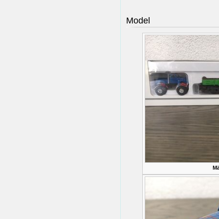
Model
Mä