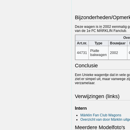
Bijzonderheden/Opmer
Deze wagen is in 2002 eenmalig g
van de 1e FC MÄRKLIN Fanclub.
Ove
Art.nr.
Type
Bouwjaar
Platte
44731
2002
bakwagen
Conclusie
Een Unieke wagentje dat in vele 
ziet er simpel uit, maar vanwege zi
verzamelaar.
Verwijzingen (links)
Intern
Märklin Fan Club Wagons
Overzicht van door Märklin ui
Meerdere Modelfoto's