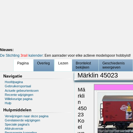
Nieuws:
De Stichting
3rail
kalender
: Een aanrader voor elke actieve modelspoor hobbyist!
Pagina
Overleg
Lezen
Brontekst
Geschiedenis
bekijken
weergeven
Märklin 45023
Navigatie
Hoofdpagina
Gebruikersportaal
Mä
Actuele gebeurtenissen
Recente wijzigingen
rkli
Willekeurige pagina
n
Hulp
450
Hulpmiddelen
23
Verwijzingen naar deze pagina
Ko
Gerelateerde wijzigingen
Speciale pagina's
el
Afdrukversie
Permanente koppeling