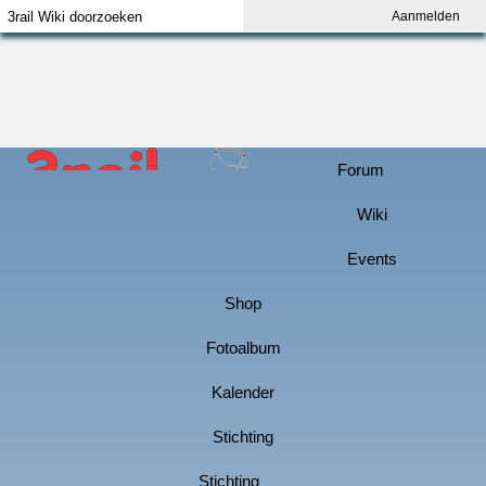
Aanmelden
Index
Aanmelden