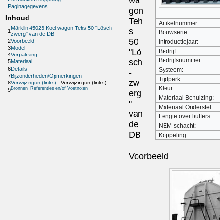
wa
Paginagegevens
gon
Inhoud
Teh
Artikelnummer:
Märklin 45023 Koel wagon Tehs 50 "Lösch-
s
1
Bouwserie:
zwerg" van de DB
50
2
Voorbeeld
Introductiejaar:
3
Model
"Lö
Bedrijf:
4
Verpakking
Bedrijfsnummer:
sch
5
Materiaal
6
Details
Systeem:
-
7
Bijzonderheden/Opmerkingen
Tijdperk:
zw
8
Verwijzingen (links)
Verwijzingen (links)
Kleur:
Bronnen, Referenties en/of Voetnoten
9
erg
Materiaal Behuizing:
"
Materiaal Onderstel:
van
Lengte over buffers:
de
NEM-schacht:
DB
Koppeling:
Voorbeeld