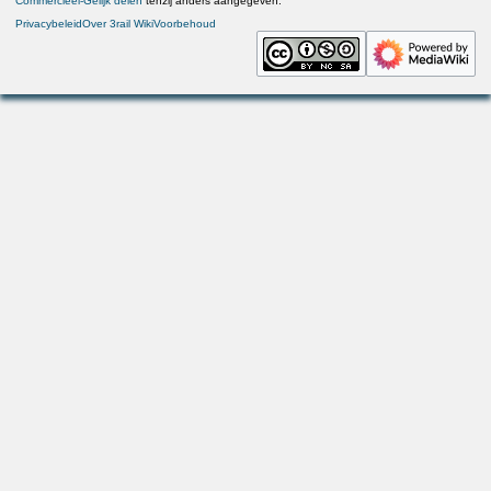
Commercieel-Gelijk delen
tenzij anders aangegeven.
Privacybeleid
Over 3rail Wiki
Voorbehoud