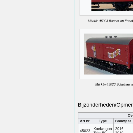
Märklin 45023 Banner en Face
Märklin 45023 Schuinaanz
Bijzonderheden/Opmer
Ov
Art.nr.
Type
Bouwjaar
Koelwagon
2016-
45023