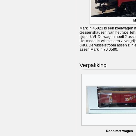
M
Märklin 45023 is een koelwagen m
Gessertshausen, van het type Te
tijdperk VI. De wagon heeft 2 asse
Het model is wit met een zilvergri
(KK). De wisselstroom assen zijn 
assen Märklin 70 0580.
Verpakking
Doos met wagen