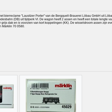
et bierreclame "Lausitzer Porter" van de Bergquell-Brauerei Löbau GmbH uit Löba
esbahn (DB) uit tijdperk VI. De wagon heeft 2 assen en heeft een totale lengte va
grijs dak en is voorzien van kort koppelingen (KK). De wisselstroom assen zijn ev
n Märklin 70 0580.