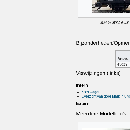
Märklin 45029 detail
Bijzonderheden/Opmer
Art.nr.
45029
Verwijzingen (links)
Intern
Koel wagon
Overzicht van door Märklin ui
Extern
Meerdere Modelfoto's