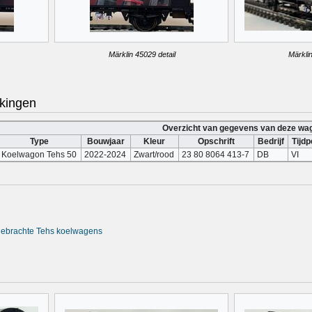
Märklin 45029 detail
Märklin
kingen
Overzicht van gegevens van deze wa
Type
Bouwjaar
Kleur
Opschrift
Bedrijf
Tijdp
Koelwagon Tehs 50
2022-2024
Zwart/rood
23 80 8064 413-7
DB
VI
tgebrachte Tehs koelwagens