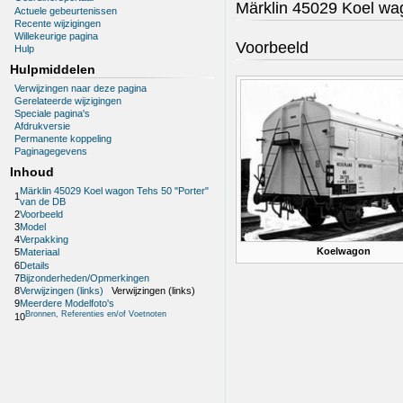
Märklin 45029 Koel wa
Actuele gebeurtenissen
Recente wijzigingen
Willekeurige pagina
Voorbeeld
Hulp
Hulpmiddelen
Verwijzingen naar deze pagina
Gerelateerde wijzigingen
Speciale pagina's
Afdrukversie
Permanente koppeling
Paginagegevens
Inhoud
Märklin 45029 Koel wagon Tehs 50 "Porter"
1
van de DB
2
Voorbeeld
3
Model
4
Verpakking
Koelwagon
5
Materiaal
6
Details
7
Bijzonderheden/Opmerkingen
8
Verwijzingen (links)
Verwijzingen (links)
9
Meerdere Modelfoto's
Bronnen, Referenties en/of Voetnoten
10