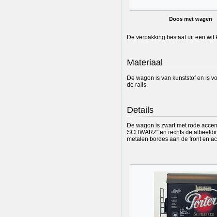
Doos met wagen
De verpakking bestaat uit een wit
Materiaal
De wagon is van kunststof en is v
de rails.
Details
De wagon is zwart met rode accente
SCHWARZ" en rechts de afbeelding 
metalen bordes aan de front en a