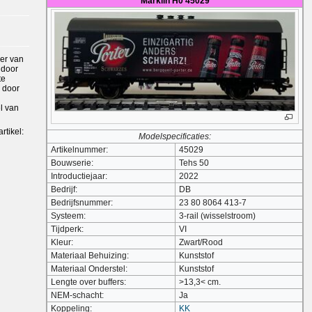
Märklin H0 45029
er van
 door
te
r door
l van
rtikel:
Modelspecificaties:
Artikelnummer:
45029
Bouwserie:
Tehs 50
Introductiejaar:
2022
Bedrijf:
DB
Bedrijfsnummer:
23 80 8064 413-7
Systeem:
3-rail (wisselstroom)
Tijdperk:
VI
Kleur:
Zwart/Rood
Materiaal Behuizing:
Kunststof
Materiaal Onderstel:
Kunststof
Lengte over buffers:
>13,3< cm.
NEM-schacht:
Ja
Koppeling:
KK