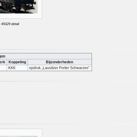
 45029 detail
gon
erk
Koppeling
Bijzonderheden
KKK
opdruk „Lausitzer Porter Schwarzes”