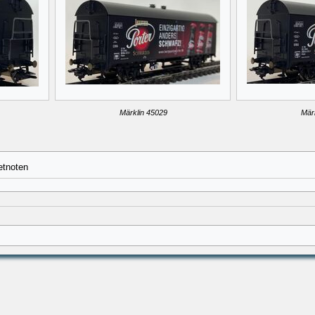
Märklin 45029
Mär
etnoten