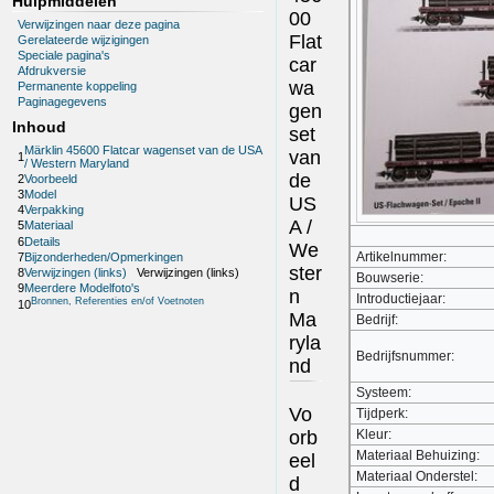
Hulpmiddelen
00
Verwijzingen naar deze pagina
Flat
Gerelateerde wijzigingen
Speciale pagina's
car
Afdrukversie
wa
Permanente koppeling
Paginagegevens
gen
Inhoud
set
Märklin 45600 Flatcar wagenset van de USA
van
1
/ Western Maryland
de
2
Voorbeeld
3
Model
US
4
Verpakking
A /
5
Materiaal
6
Details
We
Artikelnummer:
7
Bijzonderheden/Opmerkingen
ster
8
Verwijzingen (links)
Verwijzingen (links)
Bouwserie:
9
Meerdere Modelfoto's
n
Introductiejaar:
Bronnen, Referenties en/of Voetnoten
10
Ma
Bedrijf:
ryla
Bedrijfsnummer:
nd
Systeem:
Vo
Tijdperk:
orb
Kleur:
Materiaal Behuizing:
eel
Materiaal Onderstel:
d