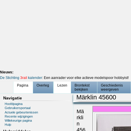
Nieuws:
De Stichting
3rail
kalender
: Een aanrader voor elke actieve modelspoor hobbyist!
Pagina
Overleg
Lezen
Brontekst
Geschiedenis
bekijken
weergeven
Märklin 45600
Navigatie
Hoofdpagina
Gebruikersportaal
Mä
Actuele gebeurtenissen
Recente wijzigingen
rkli
Willekeurige pagina
n
Hulp
456