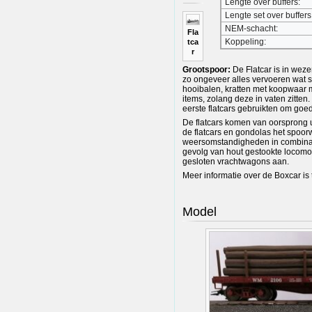
Lengte over buffers:
Lengte set over buffers
NEM-schacht:
Fla
Koppeling:
tca
r
Grootspoor:
De Flatcar is in wez
zo ongeveer alles vervoeren wat so
hooibalen, kratten met koopwaar m
items, zolang deze in vaten zitte
eerste flatcars gebruikten om goe
De flatcars komen van oorsprong u
de flatcars en gondolas het spoo
weersomstandigheden in combinati
gevolg van hout gestookte locomo
gesloten vrachtwagons aan.
Meer informatie over de Boxcar is 
Model