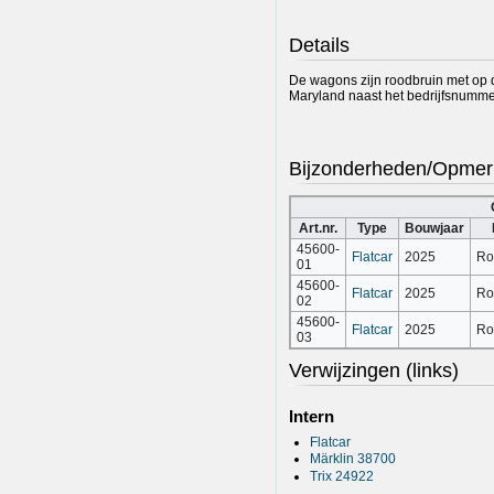
Details
De wagons zijn roodbruin met op d
Maryland naast het bedrijfsnumme
Bijzonderheden/Opmer
Art.nr.
Type
Bouwjaar
45600-
Flatcar
2025
Ro
01
45600-
Flatcar
2025
Ro
02
45600-
Flatcar
2025
Ro
03
Verwijzingen (links)
Intern
Flatcar
Märklin 38700
Trix 24922