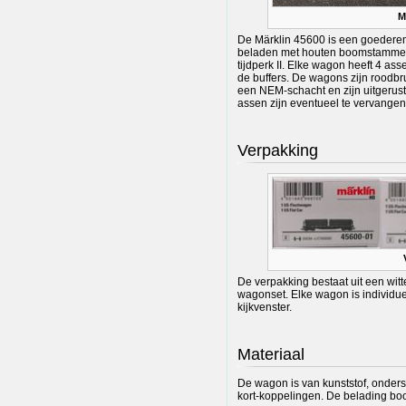
M
De Märklin 45600 is een goederen
beladen met houten boomstammen
tijdperk II. Elke wagon heeft 4 as
de buffers. De wagons zijn roodbr
een NEM-schacht en zijn uitgerust
assen zijn eventueel te vervange
Verpakking
De verpakking bestaat uit een wit
wagonset. Elke wagon is individue
kijkvenster.
Materiaal
De wagon is van kunststof, onders
kort-koppelingen. De belading bo