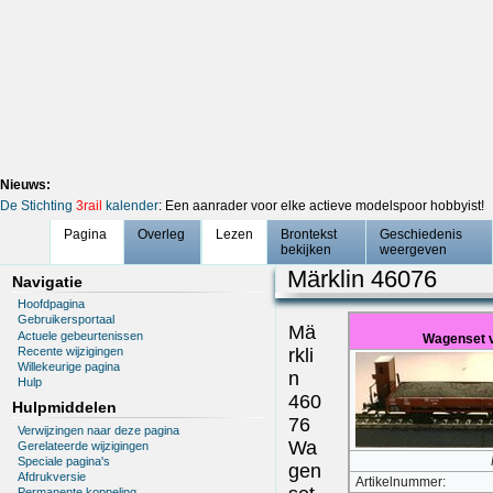
Nieuws:
De Stichting
3rail
kalender
: Een aanrader voor elke actieve modelspoor hobbyist!
Pagina
Overleg
Lezen
Brontekst
Geschiedenis
bekijken
weergeven
Märklin 46076
Navigatie
Hoofdpagina
Gebruikersportaal
Mä
Actuele gebeurtenissen
Wagenset v
Recente wijzigingen
rkli
Willekeurige pagina
n
Hulp
460
Hulpmiddelen
76
Verwijzingen naar deze pagina
Wa
Gerelateerde wijzigingen
Speciale pagina's
gen
Afdrukversie
Artikelnummer:
Permanente koppeling