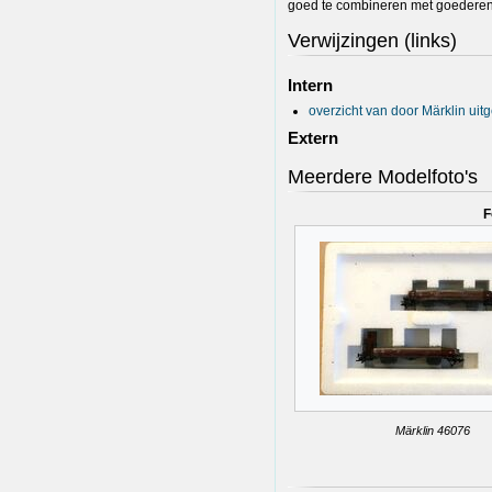
goed te combineren met goederen w
Verwijzingen (links)
Intern
overzicht van door Märklin ui
Extern
Meerdere Modelfoto's
F
Märklin 46076