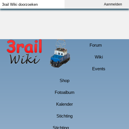
Aanmelden
Index
Aanmelden