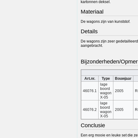
kartonnen deksel.
Materiaal
De wagons zijn van kunststof.
Details
De wagons zijn zeer gedetailleerd
aangebracht.
Bijzonderheden/Opmer
Art.nr.
Type
Bouwjaar
lage
boord
46076.1
2005
R
wagon
X-05
lage
boord
46076.2
2005
R
wagon
X-05
Conclusie
Een erg mooie en leuke set die zek