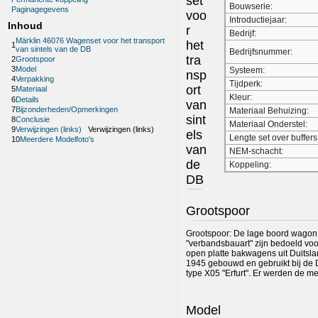
set
Bouwserie:
Paginagegevens
voo
Introductiejaar:
Inhoud
r
Bedrijf:
Märklin 46076 Wagenset voor het transport
het
1
van sintels van de DB
Bedrijfsnummer:
tra
2
Grootspoor
3
Model
Systeem:
nsp
4
Verpakking
Tijdperk:
ort
5
Materiaal
Kleur:
6
Details
van
7
Bijzonderheden/Opmerkingen
Materiaal Behuizing:
sint
8
Conclusie
Materiaal Onderstel:
9
Verwijzingen (links)
Verwijzingen (links)
els
Lengte set over buffers
10
Meerdere Modelfoto's
van
NEM-schacht:
de
Koppeling:
DB
Grootspoor
Grootspoor: De lage boord wagon 
"verbandsbauart" zijn bedoeld voo
open platte bakwagens uit Duitsl
1945 gebouwd en gebruikt bij de 
type X05 "Erfurt". Er werden de m
Model