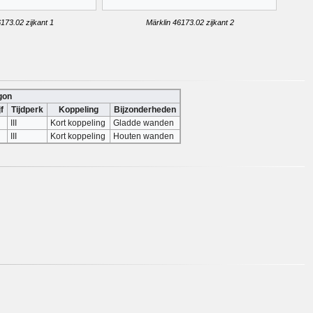
173.02 zijkant 1
Märklin 46173.02 zijkant 2
gon
f
Tijdperk
Koppeling
Bijzonderheden
III
Kort koppeling
Gladde wanden
III
Kort koppeling
Houten wanden