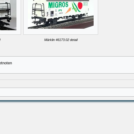
l
Märklin 46173.02 detail
etnoten