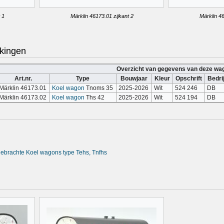
 1
Märklin 46173.01 zijkant 2
Märklin 46
kingen
Overzicht van gegevens van deze wa
Art.nr.
Type
Bouwjaar
Kleur
Opschrift
Bedrij
Märklin 46173.01
Koel wagon
Tnoms 35
2025-2026
Wit
524 246
DB
Märklin 46173.02
Koel wagon
Ths 42
2025-2026
Wit
524 194
DB
tgebrachte Koel wagons type Tehs, Tnfhs