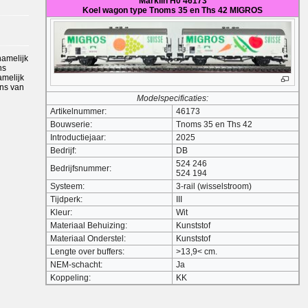
Märklin H0 46173
Koel wagon type Tnoms 35 en Ths 42 MIGROS
amelijk
ns
amelijk
ns van
Modelspecificaties:
Artikelnummer:
46173
Bouwserie:
Tnoms 35 en Ths 42
Introductiejaar:
2025
Bedrijf:
DB
524 246
Bedrijfsnummer:
524 194
Systeem:
3-rail (wisselstroom)
Tijdperk:
III
Kleur:
Wit
Materiaal Behuizing:
Kunststof
Materiaal Onderstel:
Kunststof
Lengte over buffers:
>13,9< cm.
NEM-schacht:
Ja
Koppeling:
KK