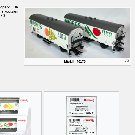
erk III, in
is voorzien
580.
Märklin 46173