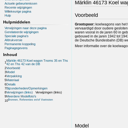
Märklin 46173 Koel wa
Actuele gebeurtenissen
Recente wijzigingen
Willekeurige pagina
Voorbeeld
Hulp
Hulpmiddelen
Grootspoor:
koelwagons van het 
Verwijzingen naar deze pagina
vervaardigd door oudere geslot
Gerelateerde wijzigingen
waren vooral in de jaren 60 in ge
gebouwd in de jaren 1942 tot 19
Speciale pagina's
de Deutsche Bundesbahn (DB) wer
Afdrukversie
Permanente koppeling
Meer informatie over de koelwagon 
Paginagegevens
Inhoud
Märklin 46173 Koel wagon Tnoms 35 en Ths
1
42 en Ths 42 van de DB
2
Voorbeeld
3
Model
4
Verpakking
5
Materiaal
6
Details
7
Bijzonderheden/Opmerkingen
8
Verwijzingen (links)
Verwijzingen (links)
9
Meerdere Modelfoto's
Bronnen, Referenties en/of Voetnoten
10
Model