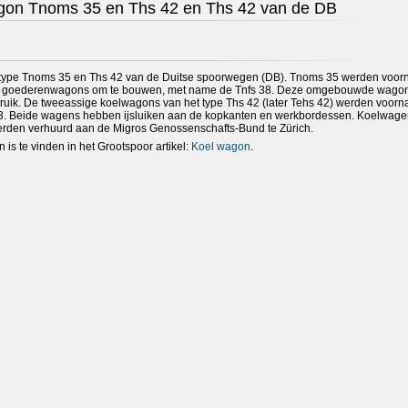
gon Tnoms 35 en Ths 42 en Ths 42 van de DB
type Tnoms 35 en Ths 42 van de Duitse spoorwegen (DB). Tnoms 35 werden voorn
en goederenwagons om te bouwen, met name de Tnfs 38. Deze omgebouwde wago
bruik. De tweeassige koelwagons van het type Ths 42 (later Tehs 42) werden voorn
43. Beide wagens hebben ijsluiken aan de kopkanten en werkbordessen. Koelwage
den verhuurd aan de Migros Genossenschafts-Bund te Zürich.
is te vinden in het Grootspoor artikel:
Koel wagon
.