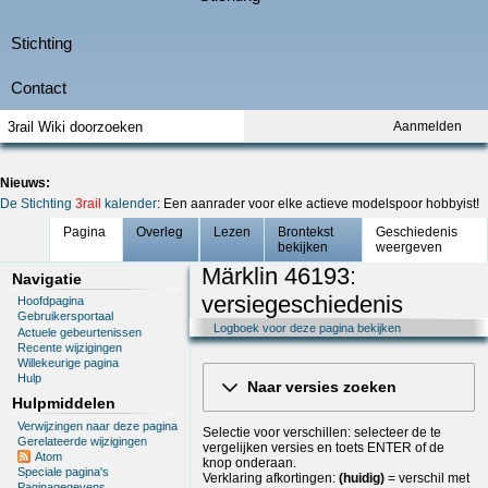
Aanmelden
Nieuws:
De Stichting
3rail
kalender
: Een aanrader voor elke actieve modelspoor hobbyist!
Pagina
Overleg
Lezen
Brontekst
Geschiedenis
bekijken
weergeven
Märklin 46193:
Navigatie
versiegeschiedenis
Hoofdpagina
Gebruikersportaal
Logboek voor deze pagina bekijken
Actuele gebeurtenissen
Recente wijzigingen
Willekeurige pagina
Hulp
Naar versies zoeken
Hulpmiddelen
Verwijzingen naar deze pagina
Selectie voor verschillen: selecteer de te
Gerelateerde wijzigingen
vergelijken versies en toets ENTER of de
Atom
knop onderaan.
Speciale pagina's
Verklaring afkortingen:
(huidig)
= verschil met
Paginagegevens