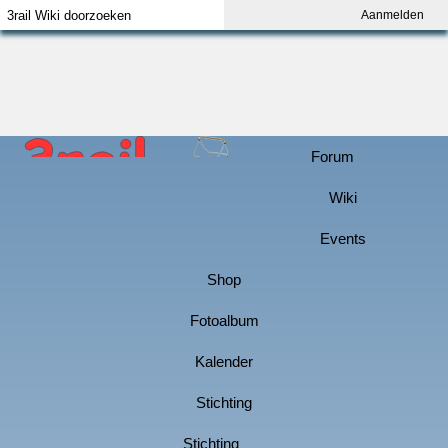
Aanmelden
Index
Aanmelden