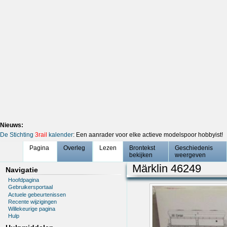
Nieuws:
De Stichting
3rail
kalender
: Een aanrader voor elke actieve modelspoor hobbyist!
Pagina
Overleg
Lezen
Brontekst
Geschiedenis
bekijken
weergeven
Märklin 46249
Navigatie
Hoofdpagina
Gebruikersportaal
Actuele gebeurtenissen
Recente wijzigingen
Willekeurige pagina
Hulp