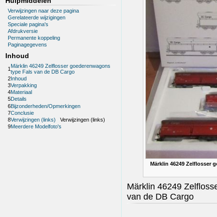
Hulpmiddelen
Verwijzingen naar deze pagina
Gerelateerde wijzigingen
Speciale pagina's
Afdrukversie
Permanente koppeling
Paginagegevens
Inhoud
Märklin 46249 Zelflosser goederenwagons
1
type Fals van de DB Cargo
2
Inhoud
3
Verpakking
4
Materiaal
5
Details
6
Bijzonderheden/Opmerkingen
7
Conclusie
8
Verwijzingen (links)
Verwijzingen (links)
9
Meerdere Modelfoto's
Märklin 46249 Zelflosser
Märklin 46249 Zelflos
van de DB Cargo