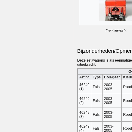
Front aanzicht
Bijzonderheden/Opmer
Deze set wagons is als eenmalige 
uitgebracht.
Ov
Art.nr.
Type
Bouwjaar
Kleu
46249
2003-
Fals
Rood
(1)
2005
46249
2003-
Fals
Rood
(2)
2005
46249
2003-
Fals
Rood
(3)
2005
46249
2003-
Fals
Rood
(4)
2005