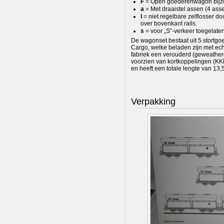
F
= Open goederenwagon bijz
a
= Met draaistel assen (4 ass
l
= niet regelbare zelflosser 
over bovenkant rails.
s
= voor „S”-verkeer toegelate
De wagonset bestaat uit 5 stortg
Cargo, welke beladen zijn met ec
fabriek een verouderd (geweather
voorzien van kortkoppelingen (KKK
en heeft een totale lengte van 13,
Verpakking