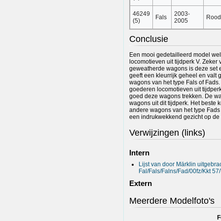
46249
2003-
Fals
Rood
(5)
2005
Conclusie
Een mooi gedetailleerd model we
locomotieven uit tijdperk V. Zeker
geweatherde wagons is deze set e
geeft een kleurrijk geheel en valt
wagons van het type Fals of Fad
goederen locomotieven uit tijdper
goed deze wagons trekken. De wa
wagons uit dit tijdperk. Het beste
andere wagons van het type Fads of
een indrukwekkend gezicht op de
Verwijzingen (links)
Intern
Lijst van door Märklin uitgebr
Fal/Fals/Falns/Fad/00fz/Kkt 57
Extern
Meerdere Modelfoto's
F