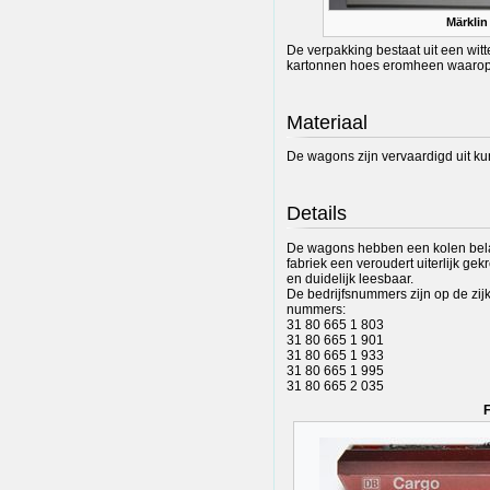
Märklin
De verpakking bestaat uit een wi
kartonnen hoes eromheen waarop 
Materiaal
De wagons zijn vervaardigd uit kun
Details
De wagons hebben een kolen bela
fabriek een veroudert uiterlijk ge
en duidelijk leesbaar.
De bedrijfsnummers zijn op de zi
nummers:
31 80 665 1 803
31 80 665 1 901
31 80 665 1 933
31 80 665 1 995
31 80 665 2 035
F