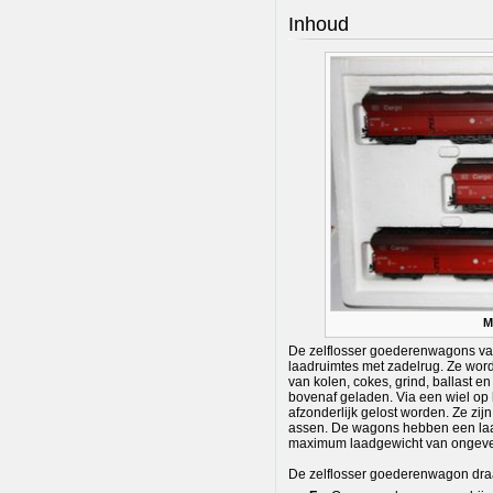
Inhoud
M
De zelflosser goederenwagons van
laadruimtes met zadelrug. Ze word
van kolen, cokes, grind, ballast 
bovenaf geladen. Via een wiel op
afzonderlijk gelost worden. Ze zi
assen. De wagons hebben een la
maximum laadgewicht van ongeve
De zelflosser goederenwagon draag