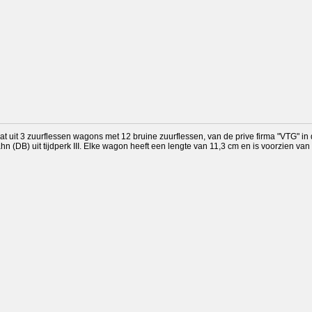
 uit 3 zuurflessen wagons met 12 bruine zuurflessen, van de prive firma "VTG" in 
 (DB) uit tijdperk III. Elke wagon heeft een lengte van 11,3 cm en is voorzien van 