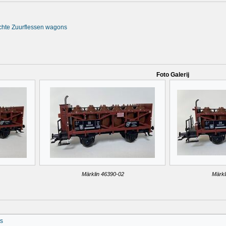
achte Zuurflessen wagons
Foto Galerij
Märklin 46390-02
Märkl
s