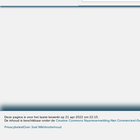
Deze pagina is voor het laatst bewerkt op 21 apr 2022 om 22:15.
De inhoud is beschikbaar onder de
Creative Commons Naamsvermelding-Niet Commercieel-Gel
Privacybeleid
Over 3rail Wiki
Voorbehoud