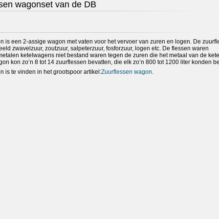
ssen wagonset van de DB
 is een 2-assige wagon met vaten voor het vervoer van zuren en logen. De zuurfl
eld zwavelzuur, zoutzuur, salpeterzuur, fosforzuur, logen etc. De flessen waren
etalen ketelwagens niet bestand waren tegen de zuren die het metaal van de kete
n kon zo’n 8 tot 14 zuurflessen bevatten, die elk zo’n 800 tot 1200 liter konden b
 is te vinden in het grootspoor artikel:
Zuurflessen wagon
.