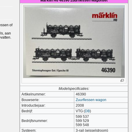
Märklin H0 46390 Zuurflessen wagonset
essen of
ls, aan
evatten.
Modelspecificaties:
Artikelnummer:
46390
Bouwserie:
Zuurflessen wagon
Introductiejaar:
2008
Bedrijf:
VTG (
DB
)
599 537
Bedrijfsnummer:
599 529
599 548
Systeem:
3-rail (wisselstroom)