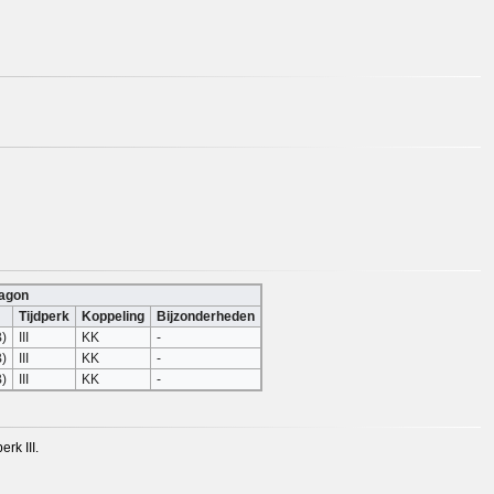
wagon
Tijdperk
Koppeling
Bijzonderheden
)
III
KK
-
)
III
KK
-
)
III
KK
-
rk III.