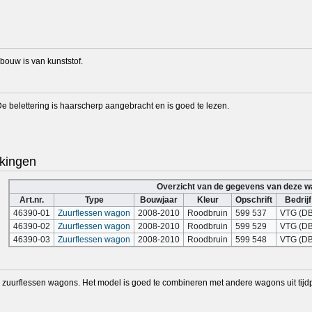
pbouw is van kunststof.
De belettering is haarscherp aangebracht en is goed te lezen.
kingen
Overzicht van de gegevens van deze 
Art.nr.
Type
Bouwjaar
Kleur
Opschrift
Bedrijf
46390-01
Zuurflessen wagon
2008-2010
Roodbruin
599 537
VTG (DB
46390-02
Zuurflessen wagon
2008-2010
Roodbruin
599 529
VTG (DB
46390-03
Zuurflessen wagon
2008-2010
Roodbruin
599 548
VTG (DB
 zuurflessen wagons. Het model is goed te combineren met andere wagons uit tijdpe