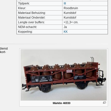
Tijdperk:
III
Kleur:
Roodbruin
Materiaal Behuizing:
Kunststof
Materiaal Onderstel:
Kunststof
Lengte over buffers:
>11,3< cm.
NEM-schacht:
Ja
Koppeling:
KK
dienst
kort-
Märklin 46930