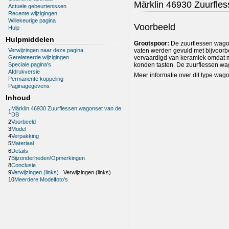
Märklin 46930 Zuurfle
Actuele gebeurtenissen
Recente wijzigingen
Willekeurige pagina
Voorbeeld
Hulp
Hulpmiddelen
Grootspoor:
De zuurflessen wagon
Verwijzingen naar deze pagina
vaten werden gevuld met bijvoorbe
Gerelateerde wijzigingen
vervaardigd van keramiek omdat m
konden tasten. De zuurflessen wago
Speciale pagina's
Afdrukversie
Meer informatie over dit type wagon
Permanente koppeling
Paginagegevens
Inhoud
Märklin 46930 Zuurflessen wagonset van de
1
DB
2
Voorbeeld
3
Model
4
Verpakking
5
Materiaal
6
Details
7
Bijzonderheden/Opmerkingen
8
Conclusie
9
Verwijzingen (links)
Verwijzingen (links)
10
Meerdere Modelfoto's