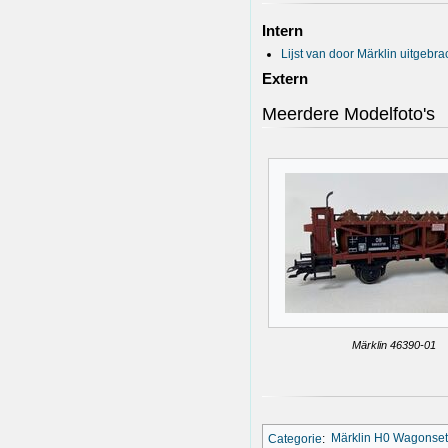
Intern
Lijst van door Märklin uitgebr
Extern
Meerdere Modelfoto's
Märklin 46390-01
Categorie
:
Märklin H0 Wagonset