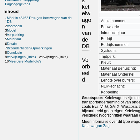
s
Paginagegevens
ket
Inhoud
elw
Märklin 46462 Drukgas ketelwagon van de
ago
1
Artikelnummer:
DB
n
2
Voorbeeld
Bouwserie:
3
Model
van
Introductiejaar:
4
Verpakking
de
Bedrijf:
5
Materiaal
6
Details
Bedrijfsnummer:
DB
7
Bijzonderheden/Opmerkingen
Systeem:
8
Conclusie
Tijdperk:
9
Verwijzingen (links)
Verwijzingen (links)
Vo
10
Meerdere Modelfoto's
Kleur:
orb
Materiaal Behuizing:
eel
Materiaal Onderstel:
d
Lengte over buffers:
NEM-schacht:
Koppeling:
Grootspoor:
Ketelwagons zijn me
transportonderneming of van ond
zoals Eva, VTG, GATX, Wascosa. 
bijvoorbeeld geen eigen Ketelwa
veiligheidsvoorschriften waaraa
Meer informatie over dit type wago
Ketelwagon Zag
.