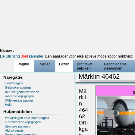
Nieuws:
De Stichting
3rail
kalender
: Een aanrader voor elke actieve modelspoor hobbyist!
Pagina
Overleg
Lezen
Brontekst
Geschiedenis
bekijken
weergeven
Märklin 46462
Navigatie
Hoofdpagina
Gebruikersportaal
Mä
Actuele gebeurtenissen
D
Recente wijzigingen
rkli
Willekeurige pagina
n
Hulp
464
Hulpmiddelen
62
Verwijzingen naar deze pagina
Dru
Gerelateerde wijzigingen
Speciale pagina's
kga
Afdrukversie
Permanente koppeling