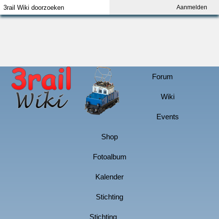
Aanmelden
Index
Aanmelden