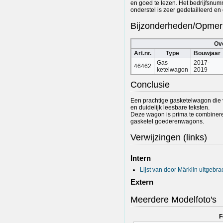
en goed te lezen. Het bedrijfsnum
onderstel is zeer gedetailleerd en
Bijzonderheden/Opmer
Ov
Art.nr.
Type
Bouwjaar
Gas
2017-
46462
ketelwagon
2019
Conclusie
Een prachtige gasketelwagon die 
en duidelijk leesbare teksten.
Deze wagon is prima te combineren
gasketel goederenwagons.
Verwijzingen (links)
Intern
Lijst van door Märklin uitgebr
Extern
Meerdere Modelfoto's
F