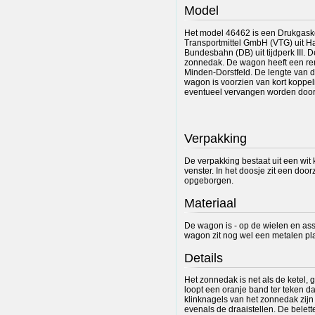
Model
Het model 46462 is een Drukgask
Transportmittel GmbH (VTG) uit H
Bundesbahn (DB) uit tijdperk III. 
zonnedak. De wagon heeft een rem
Minden-Dorstfeld. De lengte van d
wagon is voorzien van kort koppe
eventueel vervangen worden door
Verpakking
De verpakking bestaat uit een wit
venster. In het doosje zit een doo
opgeborgen.
Materiaal
De wagon is - op de wielen en ass
wagon zit nog wel een metalen plaa
Details
Het zonnedak is net als de ketel, g
loopt een oranje band ter teken da
klinknagels van het zonnedak zijn d
evenals de draaistellen. De belet