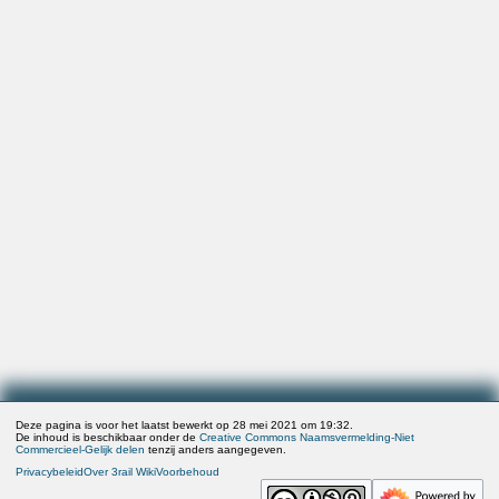
Deze pagina is voor het laatst bewerkt op 28 mei 2021 om 19:32.
De inhoud is beschikbaar onder de
Creative Commons Naamsvermelding-Niet
Commercieel-Gelijk delen
tenzij anders aangegeven.
Privacybeleid
Over 3rail Wiki
Voorbehoud