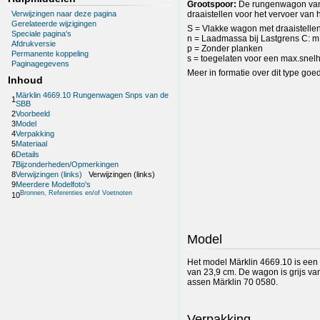
Grootspoor:
De rungenwagon van h
Verwijzingen naar deze pagina
draaistellen voor het vervoer van
Gerelateerde wijzigingen
S = Vlakke wagon met draaistelle
Speciale pagina's
n = Laadmassa bij Lastgrens C: m 
Afdrukversie
p = Zonder planken
Permanente koppeling
s = toegelaten voor een max.snelh
Paginagegevens
Meer in formatie over dit type goe
Inhoud
Märklin 4669.10 Rungenwagen Snps van de
1
SBB
2
Voorbeeld
3
Model
4
Verpakking
5
Materiaal
6
Details
7
Bijzonderheden/Opmerkingen
8
Verwijzingen (links)
Verwijzingen (links)
9
Meerdere Modelfoto's
Bronnen, Referenties en/of Voetnoten
10
Model
Het model Märklin 4669.10 is ee
van 23,9 cm. De wagon is grijs va
assen Märklin 70 0580.
Verpakking