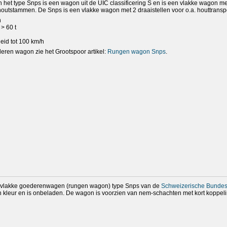
et type Snps is een wagon uit de UIC classificering S en is een vlakke wagon me
 houtstammen. De Snps is een vlakke wagon met 2 draaistellen voor o.a. houttranspo
n
> 60 t
eid tot 100 km/h
deren wagon zie het Grootspoor artikel:
Rungen wagon Snps
.
n vlakke goederenwagen (rungen wagon) type Snps van de
Schweizerische Bunde
n kleur en is onbeladen. De wagon is voorzien van nem-schachten met kort koppeli