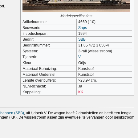
t
rt.
Modelspecificaties:
Artikelnummer:
4669 (.10)
Bouwserie:
Snps
Introductiejaar:
1994
Bedrijf:
SBB
Bedrijfsnummer:
31 85 472 3 050-4
Systeem:
3-rail (wisselstroom)
Tijdperk:
V
Kleur:
Grijs
Materiaal Behuizing:
Kunststof
Materiaal Onderstel:
Kunststof
Lengte over buffers:
>23,9< cm.
NEM-schacht:
Ja
Koppeling:
KK
sbahnen (SBB)
, uit tijdperk V. De wagon heeft 2 draaistellen en heeft een lengte
ngen (KK). De wisselstroom assen zijn eventueel te vervangen door gelijkstroom