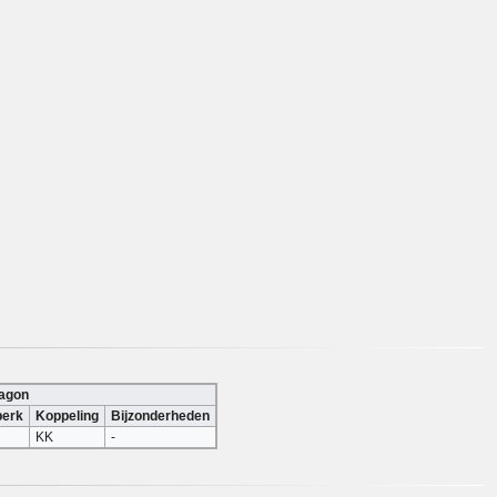
wagon
perk
Koppeling
Bijzonderheden
KK
-