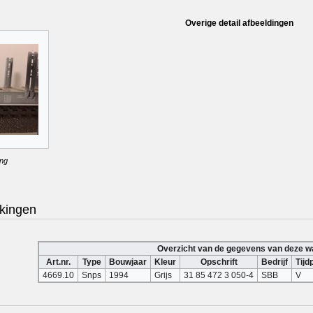
Overige detail afbeeldingen
ing
kingen
Overzicht van de gegevens van deze 
Art.nr.
Type
Bouwjaar
Kleur
Opschrift
Bedrijf
Tijd
4669.10
Snps
1994
Grijs
31 85 472 3 050-4
SBB
V