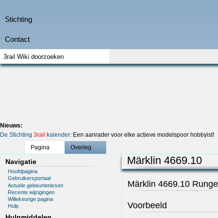
Nieuws:
De Stichting
3rail
kalender
: Een aanrader voor elke actieve modelspoor hobbyist!
Pagina
Overleg
Märklin 4669.10
Navigatie
Hoofdpagina
Gebruikersportaal
Märklin 4669.10 Rung
Actuele gebeurtenissen
Recente wijzigingen
Willekeurige pagina
Voorbeeld
Hulp
Hulpmiddelen