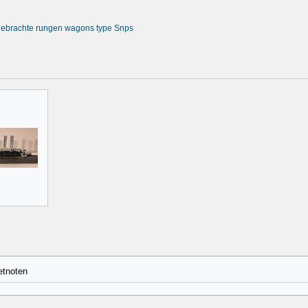
tgebrachte rungen wagons type Snps
etnoten