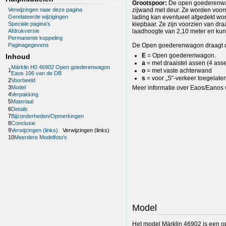
Grootspoor:
De open goederenwag
Verwijzingen naar deze pagina
zijwand met deur. Ze worden voorna
Gerelateerde wijzigingen
lading kan eventueel afgedekt wor
kiepbaar. Ze zijn voorzien van d
Speciale pagina's
laadhoogte van 2,10 meter en ku
Afdrukversie
Permanente koppeling
De Open goederenwagon draagt de 
Paginagegevens
E
= Open goederenwagon.
Inhoud
a
= met draaistel assen (4 ass
Märklin H0 46902 Open goederenwagon
1
o
= met vaste achterwand
Eaos 106 van de DB
s
= voor „S”-verkeer toegelate
2
Voorbeeld
3
Model
Meer informatie over Eaos/Eanos w
4
Verpakking
5
Materiaal
6
Details
7
Bijzonderheden/Opmerkingen
8
Conclusie
9
Verwijzingen (links)
Verwijzingen (links)
10
Meerdere Modelfoto's
Model
Het model Märklin 46902 is een o