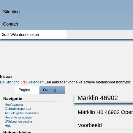
Nieuws:
De Stichting
3rail
kalender
: Een aanrader voor elke actieve modelspoor hobbyist!
Pagina
Overleg
Märklin 46902
Navigatie
Hoofdpagina
Gebruikersportaal
Märklin H0 46902 Ope
Actuele gebeurtenissen
Recente wijzigingen
Willekeurige pagina
Voorbeeld
Hulp
Hulpmiddelen