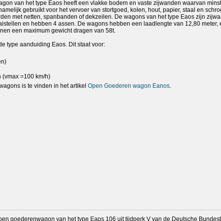
on van het type Eaos heeft een vlakke bodem en vaste zijwanden waarvan mins
melijk gebruikt voor het vervoer van stortgoed, kolen, hout, papier, staal en schro
den met netten, spanbanden of dekzeilen. De wagons van het type Eaos zijn zijwa
raaistellen en hebben 4 assen. De wagons hebben een laadlengte van 12,80 meter,
nnen een maximum gewicht dragen van 58t.
type aanduiding Eaos. Dit staat voor:
en)
n (vmax =100 km/h)
agons is te vinden in het artikel
Open Goederen wagon Eanos
.
pen goederenwagon van het type Eaos 106 uit tijdperk V van de Deutsche Bundes