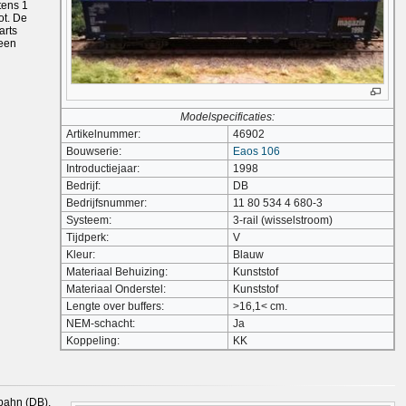
tens 1
ot. De
arts
 een
Modelspecificaties:
Artikelnummer:
46902
Bouwserie:
Eaos 106
Introductiejaar:
1998
Bedrijf:
DB
Bedrijfsnummer:
11 80 534 4 680-3
Systeem:
3-rail (wisselstroom)
Tijdperk:
V
Kleur:
Blauw
Materiaal Behuizing:
Kunststof
Materiaal Onderstel:
Kunststof
Lengte over buffers:
>16,1< cm.
NEM-schacht:
Ja
Koppeling:
KK
bahn (DB).