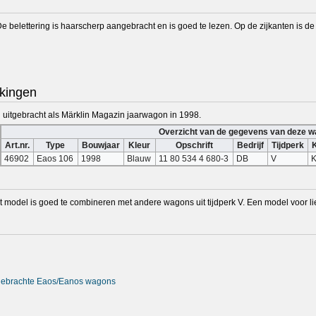
De belettering is haarscherp aangebracht en is goed te lezen. Op de zijkanten is d
kingen
 uitgebracht als Märklin Magazin jaarwagon in 1998.
Overzicht van de gegevens van deze 
Art.nr.
Type
Bouwjaar
Kleur
Opschrift
Bedrijf
Tijdperk
K
46902
Eaos 106
1998
Blauw
11 80 534 4 680-3
DB
V
t model is goed te combineren met andere wagons uit tijdperk V. Een model voor 
itgebrachte Eaos/Eanos wagons