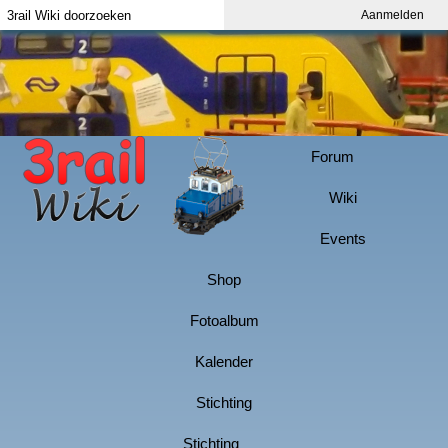
Aanmelden
Index
Aanmelden