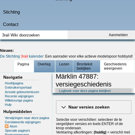
Aanmelden
Nieuws:
De Stichting
3rail
kalender
: Een aanrader voor elke actieve modelspoor hobbyist!
Pagina
Overleg
Lezen
Brontekst
Geschiedenis
bekijken
weergeven
Märklin 47887:
Navigatie
versiegeschiedenis
Hoofdpagina
Gebruikersportaal
Logboek voor deze pagina bekijken
Actuele gebeurtenissen
Recente wijzigingen
Willekeurige pagina
Hulp
Naar versies zoeken
Hulpmiddelen
Verwijzingen naar deze pagina
Selectie voor verschillen: selecteer de te
Gerelateerde wijzigingen
vergelijken versies en toets ENTER of de
Atom
knop onderaan.
Speciale pagina's
Verklaring afkortingen:
(huidig)
= verschil met
Paginagegevens