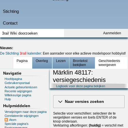
Aanmelden
Nieuws:
De Stichting
3rail
kalender
: Een aanrader voor elke actieve modelspoor hobbyist!
Pagina
Overleg
Lezen
Brontekst
Geschiedenis
bekijken
weergeven
Märklin 48117:
Navigatie
versiegeschiedenis
Hoofdpagina
Gebruikersportaal
Logboek voor deze pagina bekijken
Actuele gebeurtenissen
Recente wijzigingen
Willekeurige pagina
Hulp
Naar versies zoeken
Hulpmiddelen
Verwijzingen naar deze pagina
Selectie voor verschillen: selecteer de te
Gerelateerde wijzigingen
vergelijken versies en toets ENTER of de
Atom
knop onderaan.
Speciale pagina's
Verklaring afkortingen:
(huidig)
= verschil met
Paginagegevens