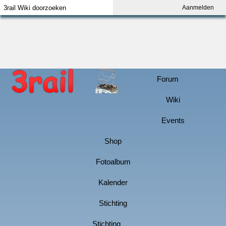
Aanmelden
Index
Aanmelden