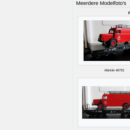
Meerdere Modelfoto's
F
Märklin 48755