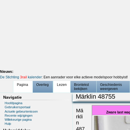
Nieuws:
De Stichting
3rail
kalender
: Een aanrader voor elke actieve modelspoor hobbyist!
Pagina
Overleg
Lezen
Brontekst
Geschiedenis
bekijken
weergeven
Märklin 48755
Navigatie
Hoofdpagina
Gebruikersportaal
Mä
Actuele gebeurtenissen
Zware last w
Recente wijzigingen
rkli
Willekeurige pagina
n
Hulp
487