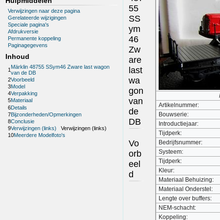
Hulpmiddelen
55
Verwijzingen naar deze pagina
SS
Gerelateerde wijzigingen
Speciale pagina's
ym
Afdrukversie
46
Permanente koppeling
Paginagegevens
Zw
Inhoud
are
Märklin 48755 SSym46 Zware last wagon
last
1
van de DB
wa
2
Voorbeeld
3
Model
gon
4
Verpakking
van
5
Materiaal
Artikelnummer:
6
Details
de
Bouwserie:
7
Bijzonderheden/Opmerkingen
DB
8
Conclusie
Introductiejaar:
9
Verwijzingen (links)
Verwijzingen (links)
Tijdperk:
10
Meerdere Modelfoto's
Vo
Bedrijfsnummer:
Systeem:
orb
Tijdperk:
eel
Kleur:
d
Materiaal Behuizing:
Materiaal Onderstel:
Lengte over buffers:
NEM-schacht:
Koppeling: