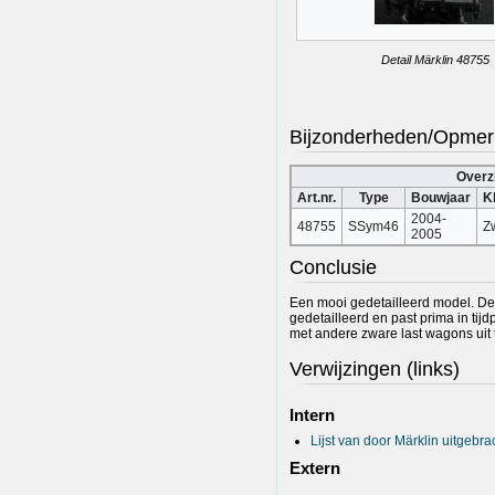
Detail Märklin 48755
Bijzonderheden/Opmer
Overz
Art.nr.
Type
Bouwjaar
K
2004-
48755
SSym46
Z
2005
Conclusie
Een mooi gedetailleerd model. De
gedetailleerd en past prima in tijd
met andere zware last wagons uit ti
Verwijzingen (links)
Intern
Lijst van door Märklin uitgeb
Extern