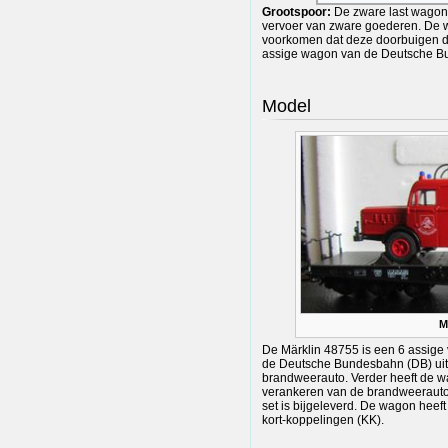
Grootspoor:
De zware last wagon 
vervoer van zware goederen. De wa
voorkomen dat deze doorbuigen do
assige wagon van de Deutsche B
Model
M
De Märklin 48755 is een 6 assige
de Deutsche Bundesbahn (DB) uit t
brandweerauto. Verder heeft de w
verankeren van de brandweerauto 
set is bijgeleverd. De wagon heef
kort-koppelingen (KK).