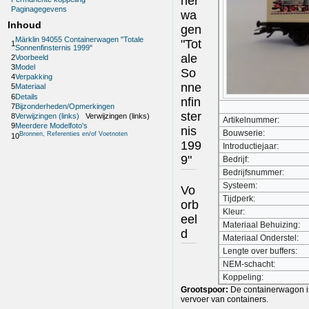
ner
Paginagegevens
wa
Inhoud
gen
Märklin 94055 Containerwagen "Totale
"Tot
1
Sonnenfinsternis 1999"
ale
2
Voorbeeld
3
Model
So
4
Verpakking
nne
5
Materiaal
6
Details
nfin
7
Bijzonderheden/Opmerkingen
ster
8
Verwijzingen (links)
Verwijzingen (links)
Artikelnummer:
9
Meerdere Modelfoto's
nis
Bouwserie:
Bronnen, Referenties en/of Voetnoten
10
199
Introductiejaar:
9"
Bedrijf:
Bedrijfsnummer:
Systeem:
Vo
Tijdperk:
orb
Kleur:
eel
Materiaal Behuizing:
d
Materiaal Onderstel:
Lengte over buffers:
NEM-schacht:
Koppeling:
Grootspoor:
De containerwagon i
vervoer van containers.