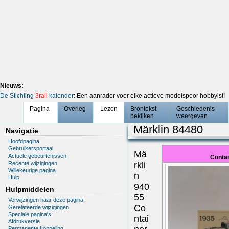
Nieuws:
De Stichting
3rail
kalender
: Een aanrader voor elke actieve modelspoor hobbyist!
Pagina
Overleg
Lezen
Brontekst
Geschiedenis
bekijken
weergeven
Märklin 84480
Navigatie
Hoofdpagina
Gebruikersportaal
Mä
Actuele gebeurtenissen
Contai
Recente wijzigingen
rkli
Willekeurige pagina
n
Hulp
940
Hulpmiddelen
55
Verwijzingen naar deze pagina
Co
Gerelateerde wijzigingen
Speciale pagina's
ntai
Afdrukversie
Permanente koppeling