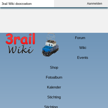
Aanmelden
Index
Aanmelden