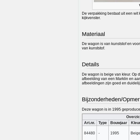
De verpakking bestaat uit een wit
kijkvenster.
Materiaal
De wagon is van kunststof en voor
van kunststof.
Details
De wagon is beige van kleur. Op d
afbeelding van een Marklin en aa
afbeeldingen zijn goed en duideli
Bijzonderheden/Opmer
Deze wagon is in 1995 geproducee
Overzic
Art.nr.
Type
Bouwjaar
Kleu
84480
-
1995
Beig