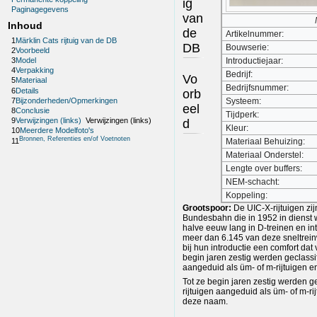
ig
Paginagegevens
van
Inhoud
de
Artikelnummer:
1
Märklin Cats rijtuig van de DB
DB
Bouwserie:
2
Voorbeeld
Introductiejaar:
3
Model
4
Verpakking
Bedrijf:
Vo
5
Materiaal
Bedrijfsnummer:
6
Details
orb
7
Bijzonderheden/Opmerkingen
Systeem:
eel
8
Conclusie
Tijdperk:
9
Verwijzingen (links)
Verwijzingen (links)
d
Kleur:
10
Meerdere Modelfoto's
Bronnen, Referenties en/of Voetnoten
Materiaal Behuizing:
11
Materiaal Onderstel:
Lengte over buffers:
NEM-schacht:
Koppeling:
Grootspoor:
De UIC-X-rijtuigen zij
Bundesbahn die in 1952 in dienst
halve eeuw lang in D-treinen en int
meer dan 6.145 van deze sneltrei
bij hun introductie een comfort da
begin jaren zestig werden geclassi
aangeduid als üm- of m-rijtuigen 
Tot ze begin jaren zestig werden g
rijtuigen aangeduid als üm- of m-r
deze naam.