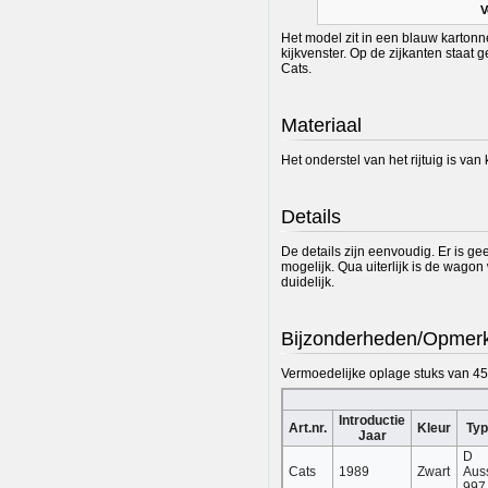
V
Het model zit in een blauw kartonn
kijkvenster. Op de zijkanten staa
Cats.
Materiaal
Het onderstel van het rijtuig is van
Details
De details zijn eenvoudig. Er is gee
mogelijk. Qua uiterlijk is de wagon
duidelijk.
Bijzonderheden/Opmer
Vermoedelijke oplage stuks van 4
Introductie
Art.nr.
Kleur
Ty
Jaar
D
Cats
1989
Zwart
Auss
997