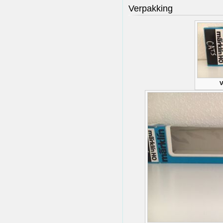
Verpakking
V