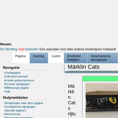
Nieuws:
De Stichting
3rail
kalender
: Een aanrader voor elke actieve modelspoor hobbyist!
Pagina
Overleg
Lezen
Brontekst
Geschiedenis
bekijken
weergeven
Märklin Cats
Navigatie
Hoofdpagina
Gebruikersportaal
Actuele gebeurtenissen
Recente wijzigingen
Mä
Willekeurige pagina
rkli
Hulp
n
Hulpmiddelen
Cat
Verwijzingen naar deze pagina
Gerelateerde wijzigingen
s
Speciale pagina's
rijtu
Afdrukversie
Permanente koppeling