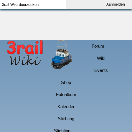
Aanmelden
Index
Aanmelden