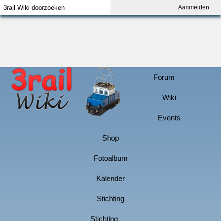
Aanmelden
Index
Aanmelden