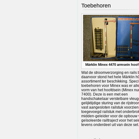
Toebehoren
Märklin Minex 4470 armsein hoof
Wat de stroomverzorging en rails b
daarvoor stond het hele Märklin h
assortiment ter beschikking. Speci
toebehoren voor Minex was er all
vorm van het hoofdsein (Minex n
7400). Deze is een met een
handschakelaar verstelbare vleug
gelijktijdige sturing van de rijstr
vast aangesloten railstuk voorzien
toegevoegd railstuk met onderbro
midden-geleider voor de opbouw 
geïsoleerde railtraject voor het se
tevens onderdeel uit van deze set.