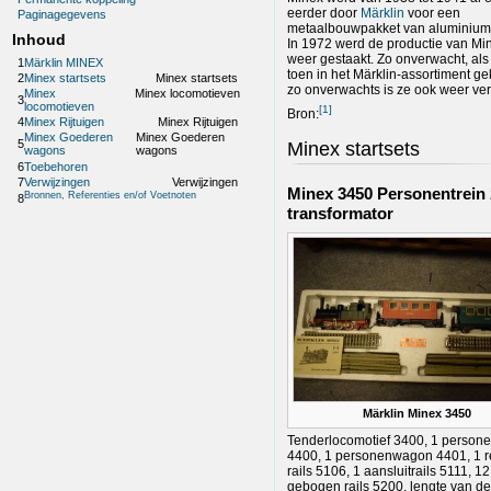
eerder door
Märklin
voor een
Paginagegevens
metaalbouwpakket van aluminium 
Inhoud
In 1972 werd de productie van Min
weer gestaakt. Zo onverwacht, als
1
Märklin MINEX
toen in het Märklin-assortiment g
2
Minex startsets
Minex startsets
zo onverwachts is ze ook weer v
Minex
Minex locomotieven
3
locomotieven
[
1
]
Bron:
4
Minex Rijtuigen
Minex Rijtuigen
Minex Goederen
Minex Goederen
5
Minex startsets
wagons
wagons
6
Toebehoren
7
Verwijzingen
Verwijzingen
Minex 3450 Personentrein
Bronnen, Referenties en/of Voetnoten
8
transformator
Märklin Minex 3450
Tenderlocomotief 3400, 1 perso
4400, 1 personenwagon 4401, 1 r
rails 5106, 1 aansluitrails 5111, 12
gebogen rails 5200, lengte van de