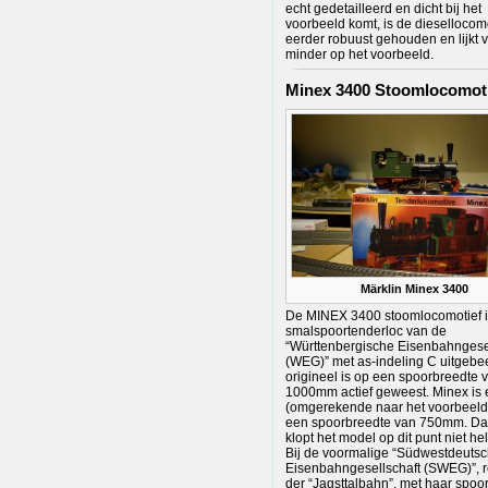
echt gedetailleerd en dicht bij het
voorbeeld komt, is de diesellocom
eerder robuust gehouden en lijkt 
minder op het voorbeeld.
Minex 3400 Stoomlocomot
Märklin Minex 3400
De MINEX 3400 stoomlocomotief i
smalspoortenderloc van de
“Württenbergische Eisenbahngese
(WEG)” met as-indeling C uitgebee
origineel is op een spoorbreedte 
1000mm actief geweest. Minex is 
(omgerekende naar het voorbeeld
een spoorbreedte van 750mm. D
klopt het model op dit punt niet he
Bij de voormalige “Südwestdeuts
Eisenbahngesellschaft (SWEG)”, re
der “Jagsttalbahn”, met haar spoo