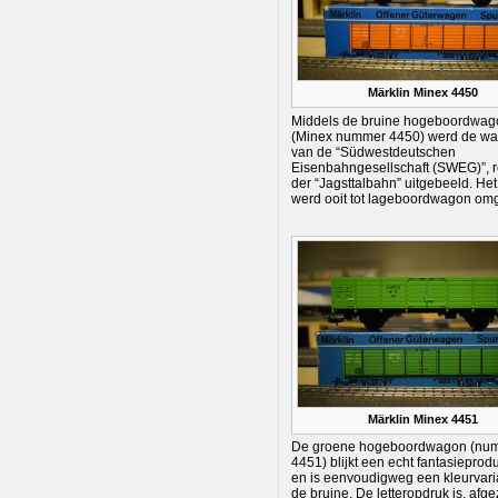
Märklin Minex 4450
Middels de bruine hogeboordwag
(Minex nummer 4450) werd de w
van de “Südwestdeutschen
Eisenbahngesellschaft (SWEG)”, re
der “Jagsttalbahn” uitgebeeld. Het
werd ooit tot lageboordwagon o
Märklin Minex 4451
De groene hogeboordwagon (nu
4451) blijkt een echt fantasieproduc
en is eenvoudigweg een kleurvari
de bruine. De letteropdruk is, afg