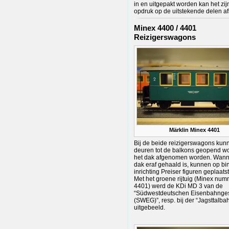
in en uitgepakt worden kan het zij
opdruk op de uitstekende delen afsl
Minex 4400 / 4401
Reizigerswagons
Märklin Minex 4401
Bij de beide reizigerswagons kun
deuren tot de balkons geopend w
het dak afgenomen worden. Wann
dak eraf gehaald is, kunnen op bi
inrichting Preiser figuren geplaats
Met het groene rijtuig (Minex nu
4401) werd de KDi MD 3 van de
“Südwestdeutschen Eisenbahnges
(SWEG)”, resp. bij der “Jagsttalba
uitgebeeld.