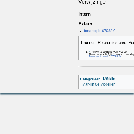
Verwijzingen
Intern
Extern
forumtopic 67088.0
Bronnen, Referenties en/of Vo
↑
Artikel afkomstig van Marco
(forumnaam:BR_66), n.a.v. forumto
forumtopic topic=67088.0
Categorieën
:
Märklin
Märklin 0e Modellen