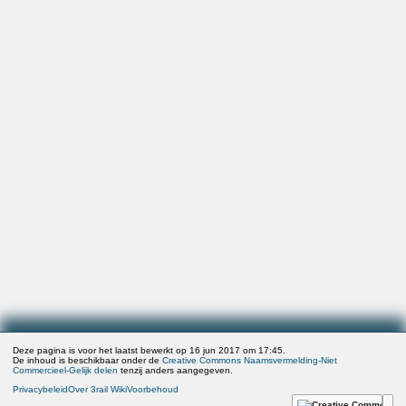
Deze pagina is voor het laatst bewerkt op 16 jun 2017 om 17:45.
De inhoud is beschikbaar onder de
Creative Commons Naamsvermelding-Niet
Commercieel-Gelijk delen
tenzij anders aangegeven.
Privacybeleid
Over 3rail Wiki
Voorbehoud