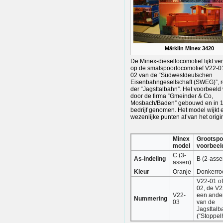
Märklin Minex 3420
De Minex-diesellocomotief lijkt v
op de smalspoorlocomotief V22-0
02 van de “Südwestdeutschen
Eisenbahngesellschaft (SWEG)”, re
der “Jagsttalbahn”. Het voorbeeld
door de firma “Gmeinder & Co,
Mosbach/Baden” gebouwd en in 1
bedrijf genomen. Het model wijkt 
wezenlijke punten af van het origi
Minex
Grootspo
model
voorbeel
C (3-
As-indeling
B (2-asse
assen)
Kleur
Oranje
Donkerro
V22-01 of
02, de V2
V22-
een ander
Nummering
03
van de
Jagsttalb
(“Stoppel