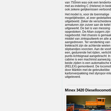
van 750mm was ook een tenderlo
met as-indeling C (Helene) in bedri
ook zekere gelijkenissen vertoond
Het model is, voor de toenmalige
mogelijkheden, al zeer gedetaille
uitgebeeld. Zeker de verscheidene
armaturen zijn zuiver aan de ketel
uitgewerkt. De bel is van messing 
opgestoken. De Allan-zuigers zijn
nagebootst. Het chassis is gemaa
middel van zinkspuitwerk en alle a
aangedreven. Ter versterking van
trekkracht zijn de achterste wielen
slipbandjes voorzien. Aan de voor
een, gedurende het rijden, verlicht
punts-lichtsignaal aangebracht. In
cabine is een machinist aanwezig
beide zijden is een automatische 
(RELEX) gemonteerd. De locomoti
door Märklin met de gebruikeliike
kartonverpakking met styropor-inl
uitgeleverd.
Minex 3420 Diesellocomoti