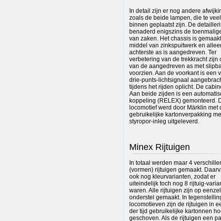
In detail zijn er nog andere afwijk
zoals de beide lampen, die te vee
binnen geplaatst zijn. De detailler
benaderd enigszins de toenmalig
van zaken. Het chassis is gemaak
middel van zinkspuitwerk en allee
achterste as is aangedreven. Ter
verbetering van de trekkracht zijn
van de aangedreven as met slipb
voorzien. Aan de voorkant is een v
drie-punts-lichtsignaal aangebrac
tijdens het rijden oplicht. De cabin
Aan beide zijden is een automati
koppeling (RELEX) gemonteerd. 
locomotief werd door Märklin met 
gebruikelijke kartonverpakking me
styropor-inleg uitgeleverd.
Minex Rijtuigen
In totaal werden maar 4 verschill
(vormen) rijtuigen gemaakt. Daarva
ook nog kleurvarianten, zodat er
uiteindelijk toch nog 8 rijtuig-vari
waren. Alle rijtuigen zijn op eenze
onderstel gemaakt. In tegenstelling
locomotieven zijn de rijtuigen in e
der tijd gebruikelijke kartonnen h
geschoven. Als de rijtuigen een p