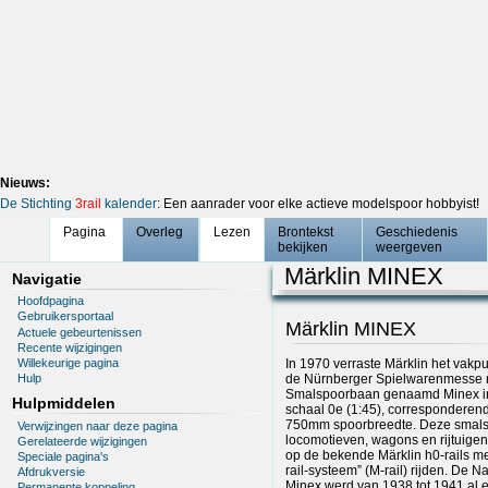
Nieuws:
De Stichting
3rail
kalender
: Een aanrader voor elke actieve modelspoor hobbyist!
Pagina
Overleg
Lezen
Brontekst
Geschiedenis
bekijken
weergeven
Märklin MINEX
Navigatie
Hoofdpagina
Gebruikersportaal
Märklin MINEX
Actuele gebeurtenissen
Recente wijzigingen
Willekeurige pagina
In 1970 verraste Märklin het vakp
de Nürnberger Spielwarenmesse 
Hulp
Smalspoorbaan genaamd Minex i
Hulpmiddelen
schaal 0e (1:45), corresponderen
750mm spoorbreedte. Deze smal
Verwijzingen naar deze pagina
locomotieven, wagons en rijtuige
Gerelateerde wijzigingen
op de bekende Märklin h0-rails me
Speciale pagina's
rail-systeem” (M-rail) rijden. De 
Afdrukversie
Minex werd van 1938 tot 1941 al
Permanente koppeling