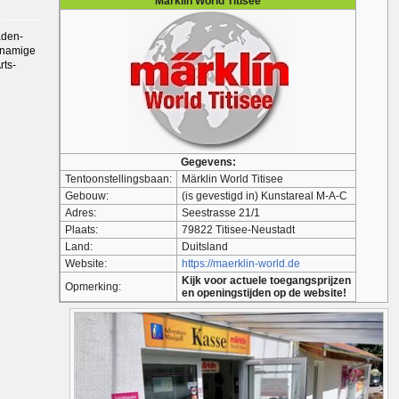
Märklin World Titisee
aden-
jknamige
rts-
Gegevens:
Tentoonstellingsbaan:
Märklin World Titisee
Gebouw:
(is gevestigd in) Kunstareal M-A-C
Adres:
Seestrasse 21/1
Plaats:
79822 Titisee-Neustadt
Land:
Duitsland
Website:
https://maerklin-world.de
Kijk voor actuele toegangsprijzen
Opmerking:
en openingstijden op de website!