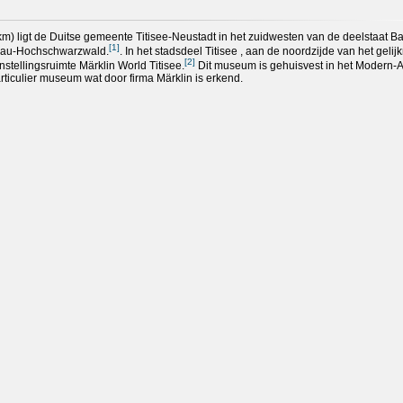
km) ligt de Duitse gemeente Titisee-Neustadt in het zuidwesten van de deelstaat B
[
1
]
sgau-Hochschwarzwald.
. In het stadsdeel Titisee , aan de noordzijde van het geli
[
2
]
nstellingsruimte Märklin World Titisee.
Dit museum is gehuisvest in het Modern-A
iculier museum wat door firma Märklin is erkend.