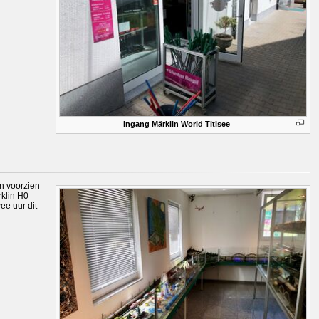
Ingang Märklin World Titisee
n voorzien
rklin H0
ee uur dit