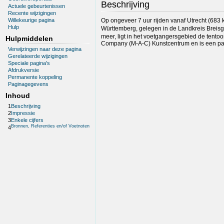
Beschrijving
Actuele gebeurtenissen
Recente wijzigingen
Willekeurige pagina
Op ongeveer 7 uur rijden vanaf Utrecht (683 
Hulp
Württemberg, gelegen in de Landkreis Brei
meer, ligt in het voetgangersgebied de tentoo
Hulpmiddelen
Company (M-A-C) Kunstcentrum en is een part
Verwijzingen naar deze pagina
Gerelateerde wijzigingen
Speciale pagina's
Afdrukversie
Permanente koppeling
Paginagegevens
Inhoud
1
Beschrijving
2
Impressie
3
Enkele cijfers
Bronnen, Referenties en/of Voetnoten
4