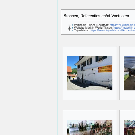
Bronnen, Referenties en/of Voetnoten
↑
Wikipedia Titisee-Neustadt:
https://nl.wikipedia
↑
Website Märklin World Titisee:
https://maerklin-
↑
Tripadvisor:
https://www.tripadvisor.nl/Attrac