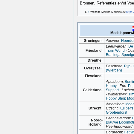
Bronnen, Referenties en/of Vo
↑
Website Makina Modelbouw:
https
Modelspoorwi
Groningen:
Alteveer
:
Noorde
Leeuwarden
:
De
Friesland:
Train World
-
Oos
Brattinga Speel
Drenthe:
Enschede
:
Pijp-l
Overijssel:
(Wierden)
Flevoland:
Apeldoorn
:
Benti
Hobby
-
Ede
:
Pe
Gelderland:
Support
-
Loche
-
Winterswijk
:
Tim
Hobby Shop Mo
Amersfoort
:
Model
Utrecht:
Utrecht
:
Kuijper'
Grootendorst
Badhoevedorp
:
H
Noord-
Blauwe Locomoti
Holland:
Heerhugowaard
Dordrecht
:
Het Wi