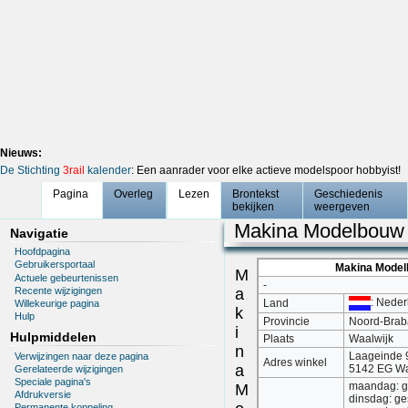
Nieuws:
De Stichting
3rail
kalender
: Een aanrader voor elke actieve modelspoor hobbyist!
Pagina
Overleg
Lezen
Brontekst
Geschiedenis
bekijken
weergeven
Makina Modelbouw
Navigatie
Hoofdpagina
Gebruikersportaal
Makina Mode
M
Actuele gebeurtenissen
-
Recente wijzigingen
a
: Neder
Land
Willekeurige pagina
k
Hulp
Provincie
Noord-Brab
i
Hulpmiddelen
Plaats
Waalwijk
n
Laageinde 
Verwijzingen naar deze pagina
Adres winkel
a
5142 EG Wa
Gerelateerde wijzigingen
Speciale pagina's
maandag: g
M
Afdrukversie
dinsdag: ge
Permanente koppeling