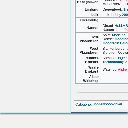
Henegouwen:
Morlanwelz:
L'É
Limburg:
Diepenbeek:
Tr
Luik:
Luik:
Hobby 20
Luxemburg:
Dinant:
Hobby B
Namen:
Namen:
La boîte
Aalst:
Modelbouw
Oost-
Ronse:
Modelbo
Vlaanderen:
Modeltrein Para
West-
Blankenberge:
M
Vlaanderen:
Biervliet
- Ooste
Vlaams-
Aarschot:
Ingelb
Brabant:
Technohobby V
Waals-
Waterloo:
Alpha
Brabant:
Alleen
Webshop:
Categorie
:
Modelspoorwinkel