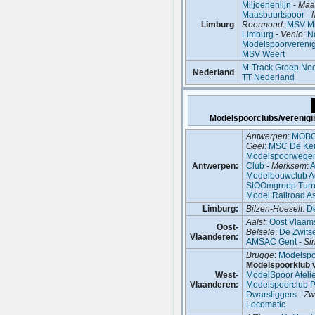
Miljoenenlijn
-
Maas
Maasbuurtspoor
-
Limburg
Roermond
:
MSV Mi
Limburg
-
Venlo
:
N
Modelspoorvereni
MSV Weert
M-Track Groep Ne
Nederland
TT Nederland
Modelspoorclubs/verenigi
Antwerpen
:
MOB
Geel
:
MSC De Ke
Modelspoorwegen 
Antwerpen:
Club
-
Merksem
:
A
Modelbouwclub A
StOOmgroep Turn
Model Railroad As
Limburg:
Bilzen-Hoeselt
:
De
Aalst
:
Oost Vlaam
Oost-
Belsele
:
De Zwits
Vlaanderen:
AMSAC Gent
-
Si
Brugge
:
Modelspo
Modelspoorklub 
West-
ModelSpoor Ateli
Vlaanderen:
Modelspoorclub P
Dwarsliggers
-
Zw
Locomatic