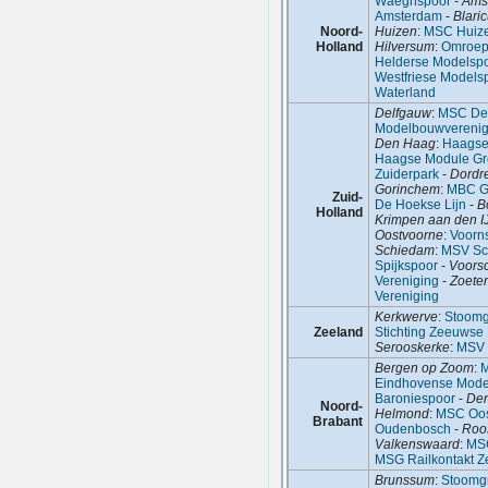
Waeghspoor
-
Ams
Amsterdam
-
Blari
Noord-
Huizen
:
MSC Huiz
Holland
Hilversum
:
Omroep
Helderse Modelsp
Westfriese Models
Waterland
Delfgauw
:
MSC Del
Modelbouwverenig
Den Haag
:
Haagse
Haagse Module G
Zuiderpark
-
Dordr
Gorinchem
:
MBC G
Zuid-
De Hoekse Lijn
-
B
Holland
Krimpen aan den I
Oostvoorne
:
Voorn
Schiedam
:
MSV Sc
Spijkspoor
-
Voors
Vereniging
-
Zoete
Vereniging
Kerkwerve
:
Stoomg
Zeeland
Stichting Zeeuwse
Serooskerke
:
MSV 
Bergen op Zoom
:
M
Eindhovense Mode
Baroniespoor
-
De
Noord-
Helmond
:
MSC Oos
Brabant
Oudenbosch
-
Roo
Valkenswaard
:
MS
MSG Railkontakt 
Brunssum
:
Stoomg