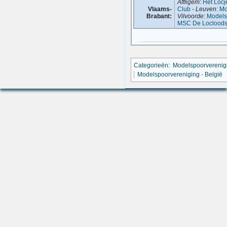
Affligem
:
Het Locj
Vlaams-
Club
-
Leuven
:
Mo
Brabant:
Vilvoorde
:
Models
MSC De Loclood
Categorieën
:
Modelspoorverenig
Modelspoorvereniging - België