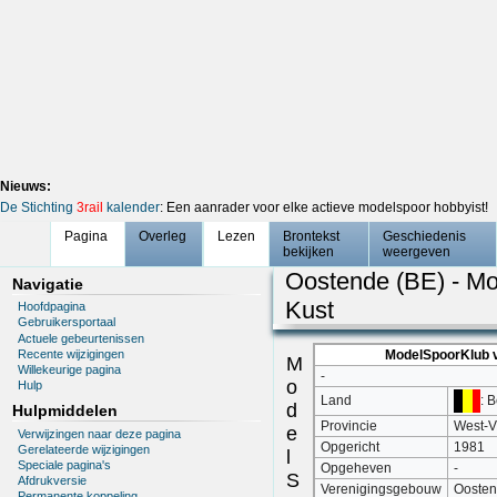
Nieuws:
De Stichting
3rail
kalender
: Een aanrader voor elke actieve modelspoor hobbyist!
Pagina
Overleg
Lezen
Brontekst
Geschiedenis
bekijken
weergeven
Oostende (BE) - M
Navigatie
Kust
Hoofdpagina
Gebruikersportaal
Actuele gebeurtenissen
Recente wijzigingen
ModelSpoorKlub 
M
Willekeurige pagina
-
o
Hulp
: 
Land
d
Hulpmiddelen
Provincie
West-V
e
Verwijzingen naar deze pagina
Opgericht
1981
Gerelateerde wijzigingen
l
Speciale pagina's
Opgeheven
-
S
Afdrukversie
Verenigingsgebouw
Ooste
Permanente koppeling