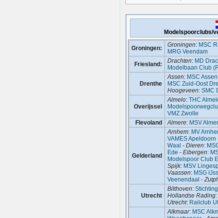
Modelspoorclubs/v
Groningen
:
MSC Ra
Groningen:
MRG Veendam
Drachten
:
MD Drac
Friesland:
Modelbaan Club (
Assen
:
MSC Assen
Drenthe
MSC Zuid-Oost Dr
Hoogeveen
:
SMC D
Almelo
:
THC Almel
Overijssel
Modelspoorwegcl
VMZ Zwolle
Flevoland
Almere
:
MSV Alme
Arnhem
:
MV Arnhe
VAMES Apeldoorn
Waal
-
Dieren
:
MSC
Ede
-
Eibergen
:
MS
Gelderland
Modelspoor Club 
Spijk
:
MSV Linges
Vaassen
:
MSG IJss
Veenendaal
-
Zutp
Bilthoven
:
Stichti
Utrecht
Hollandse Rading
Utrecht
:
Railclub U
Alkmaar
:
MSC Alk