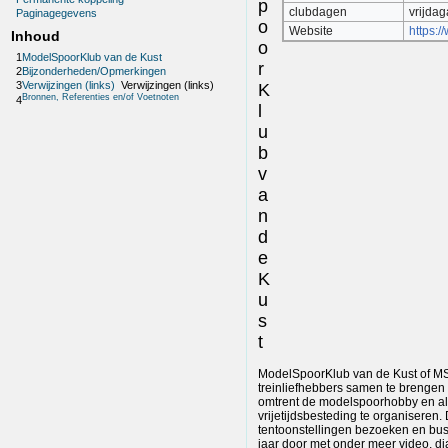
p
clubdagen
vrijda
Paginagegevens
o
Website
https:
Inhoud
o
1
ModelSpoorKlub van de Kust
r
2
Bijzonderheden/Opmerkingen
3
Verwijzingen (links)
Verwijzingen (links)
K
Bronnen, Referenties en/of Voetnoten
4
l
u
b
v
a
n
d
e
K
u
s
t
ModelSpoorKlub van de Kust of MSK
treinliefhebbers samen te brengen m
omtrent de modelspoorhobby en all
vrijetijdsbesteding te organiseren.
tentoonstellingen bezoeken en bus
jaar door met onder meer video, di