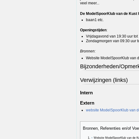
veel meer...
De ModelSpoorKlub van de Kust h
baan1 etc.
Openingstijden
:
Vrijdagavond van 19:30 uur tot
Zondagmorgen van 09:30 uur to
Bronnen:
Website ModelSpoorKlub van d
Bijzonderheden/Opmer
Verwijzingen (links)
Intern
Extern
website ModelSpoorKlub van d
Bronnen, Referenties en/of Vo
↑
Website ModelSpoorKlub van de K