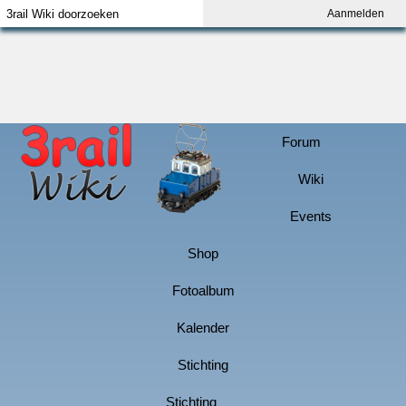
Aanmelden
Index
Aanmelden