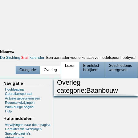
Nieuws:
De Stichting
3rail
kalender
: Een aanrader voor elke actieve modelspoor hobbyist!
Lezen
Brontekst
Geschiedenis
Categorie
Overleg
bekijken
weergeven
Overleg
Navigatie
categorie
:
Baanbouw
Hoofdpagina
Gebruikersportaal
Actuele gebeurtenissen
Recente wijzigingen
Willekeurige pagina
Hulp
Hulpmiddelen
Verwijzingen naar deze pagina
Gerelateerde wijzigingen
Speciale pagina's
Afdrukversie