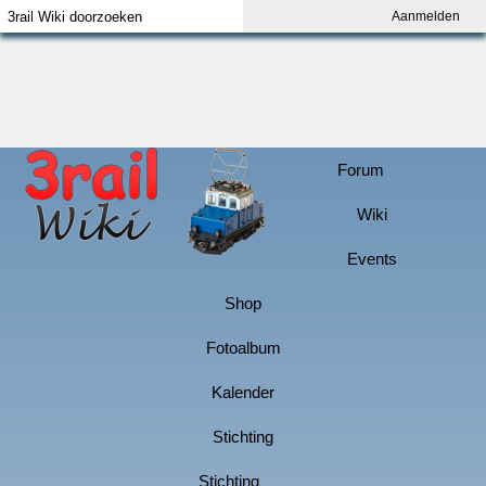
Aanmelden
Index
Aanmelden