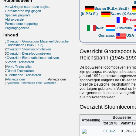
Hulpmiddelen
(
Verwijzingen naar deze pagina
Beieren (K.Bay.Sts.B)
Gerelateerde wijzigingen
(K.P.St.E.)
Saksen (K.Sächs
Speciale pagina's
Frankr
Afdrukversie
Permanente koppeling
Italië
Luxemburg
Paginagegevens
Inhoud
Oostenrijk
USA
Overzicht Grootspoor Materieel Deutsche
1
Reichsbahn (1945-1993)
2
Overzicht Stoomlocomotieven
Overzicht Grootspoor 
3
Overzicht Diesellocomotieven
Reichsbahn (1945-199
4
Overzicht Elektrische locomotieven
5
Stoom Treinstellen
6
Akku Treinstellen
De bouwserie locomotieven en m
7
Diesel Treinstellen
zijn gerangschikt volgens het ser
8
Elektrische Treinstellen
januari 1992 opnieuw aangewezen 
9
Verwijzingen
Verwijzingen
spoorwegen volgens de DB-seriere
Bronnen, Referenties en/of Voetnoten
10
bleef de Deutsche Reichsbahn he
voertuigen gebruiken. Vooral op h
overgenomen locomotieven geeft d
alle bouwseries weer.
Overzicht Stoomlocomo
Bouwserie
Afbeelding
tot 1970
vanaf 1
01.0–2
01.20–2