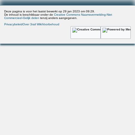
Deze pagina is voor het laatst bewerkt op 29 jan 2023 om 09:29.
De inhoud is beschikbaar onder de
Creative Commons Naamsvermelding-Niet
Commercieel-Gelijk delen
tenzij anders aangegeven.
Privacybeleid
Over 3rail Wiki
Voorbehoud