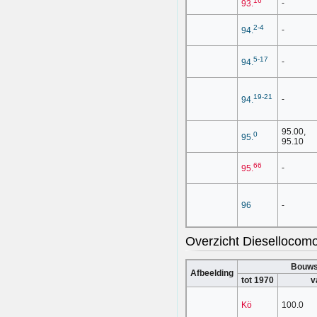
-
93.
2-4
-
94.
5-17
-
94.
19-21
-
94.
95.00,
0
95.
95.10
66
-
95.
96
-
Overzicht Diesellocom
Bouws
Afbeelding
tot 1970
v
Kö
100.0