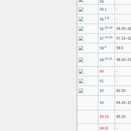
56
56.1
-
2-8
-
56.
20-29
56.20–2
56.
10-35
57.13–3
57.
0
58.0
58.
10-21
58.10–2
58.
60
-
61
-
62
62.10
64
64.10–1
65.10
65.10
69.61
-