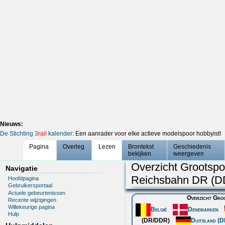
Nieuws:
De Stichting
3rail
kalender
: Een aanrader voor elke actieve modelspoor hobbyist!
Pagina
Overleg
Lezen
Brontekst
Geschiedenis
bekijken
weergeven
Overzicht Grootspo
Navigatie
Reichsbahn DR (D
Hoofdpagina
Gebruikersportaal
Actuele gebeurtenissen
Overzicht Groo
Recente wijzigingen
Willekeurige pagina
België
Denemarken
Hulp
(DR/DDR)
Duitsland (D