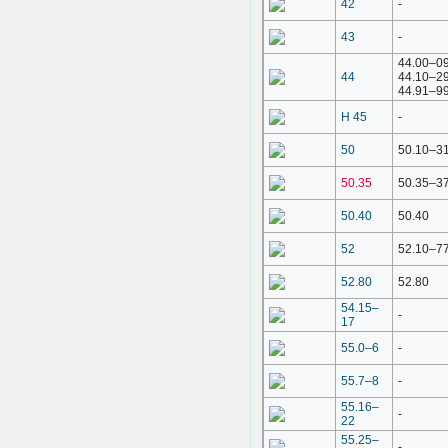
42
-
43
-
44.00–0
44
44.10–2
44.91–9
H 45
-
50
50.10–3
50.35
50.35–3
50.40
50.40
52
52.10–7
52.80
52.80
54.15–
-
17
55.0–6
-
55.7–8
-
55.16–
-
22
55.25–
-