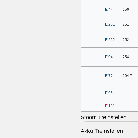
E 44
250
E 251
251
E 252
252
E 94
254
E 77
204.7
E 95
-
E 191
-
Stoom Treinstellen
Akku Treinstellen