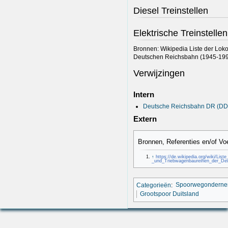
Diesel Treinstellen
Elektrische Treinstellen
Bronnen: Wikipedia Liste der Lok
Deutschen Reichsbahn (1945-199
Verwijzingen
Intern
Deutsche Reichsbahn DR (D
Extern
Bronnen, Referenties en/of Vo
↑
https://de.wikipedia.org/wiki/List
_und_Triebwagenbaureihen_der_D
Categorieën
:
Spoorwegonderne
Grootspoor Duitsland