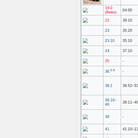
19.0
04.00
(Reko)
22
39.10
23
35.20
23.10
35.10
24
37.10
25
-
0-4
-
36.
38.2
38.52–5
38.10–
38.11–4
40
39
-
41
41.10–1