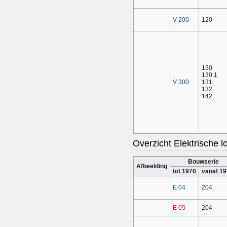
V 200
120
130
130.1
V 300
131
132
142
Overzicht Elektrische 
Bouwserie
Afbeelding
tot 1970
vanaf 1
E 04
204
E 05
204