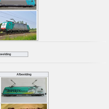
beelding
Afbeelding