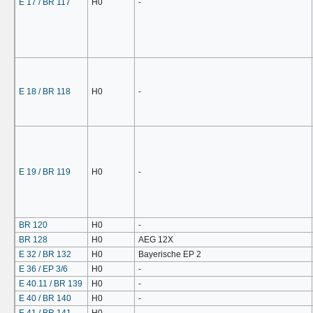
E 17 / BR 117
H0
-
E 18 / BR 118
H0
-
E 19 / BR 119
H0
-
BR 120
H0
-
BR 128
H0
AEG 12X
E 32 / BR 132
H0
Bayerische EP 2
E 36 / EP 3/6
H0
-
E 40.11 / BR 139
H0
-
E 40 / BR 140
H0
-