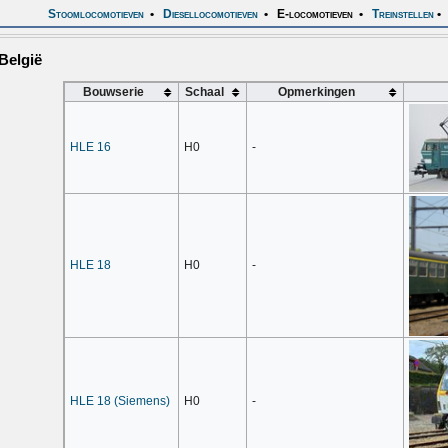
Stoomlocomotieven
•
Diesellocomotieven
•
E-locomotieven
•
Treinstellen
•
België
Bouwserie
Schaal
Opmerkingen
HLE 16
H0
-
HLE 18
H0
-
HLE 18 (Siemens)
H0
-