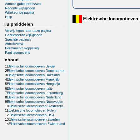
Actuele gebeurtenissen
Recente wijzigingen
Willekeurige pagina
Hulp
Elektrische locomotieven 
Hulpmiddelen
Verwijzingen naar deze pagina
Gerelateerde wijzigingen
Speciale pagina's
Afdrukversie
Permanente koppeling
Paginagegevens
Inhoud
1
Elektrische locomotieven België
2
Elektrische locomotieven Denemarken
3
Elektrische locomotieven Duitsland
4
Elektrische locomotieven Frankrijk
5
Elektrische locomotieven Hongarije
6
Elektrische locomotieven Italië
7
Elektrische locomotieven Luxemburg
8
Elektrische locomotieven Nederland
9
Elektrische locomotieven Noorwegen
10
Elektrische locomotieven Oostenrijk
11
Elektrische locomotieven Polen
12
Elektrische locomotieven USA
13
Elektrische locomotieven Zweden
14
Elektrische locomotieven Zwitserland