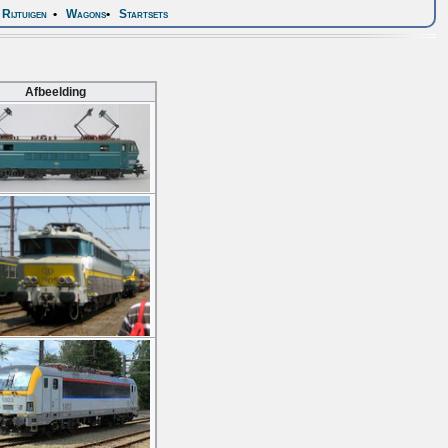
Rijtuigen
•
Wagons
•
Startsets
Afbeelding