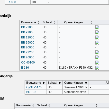
EA 800
H0
-
ankrijk
Bouwserie
Schaal
Opmerkingen
BB 7200
H0
-
BB 9200
H0
-
BB 12000
H0
-
BB 15000
H0
-
BB 20000
H0
-
-
BB 22200
H0
-
BB 26000
H0
-
CC 40100
H0
-
E 186
H0
E 186 / TRAXX F140 MS2
ongarije
Bouwserie
Schaal
Opmerkingen
Af
GySEV 470
H0
Siemens ES64U2
-
BR 193
H0
Siemens Vectron
-
lië
Bouwserie
Schaal
Opmerkingen