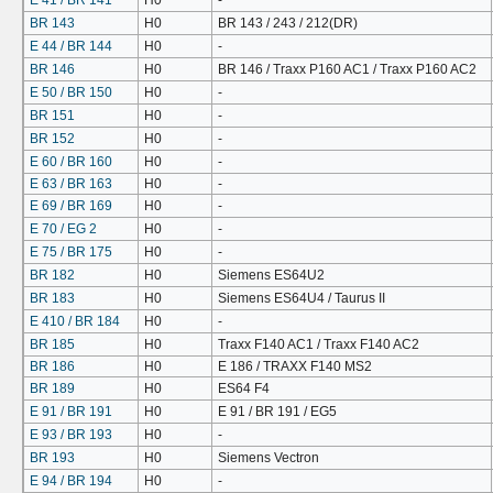
E 41 / BR 141
H0
-
BR 143
H0
BR 143 / 243 / 212(DR)
E 44 / BR 144
H0
-
BR 146
H0
BR 146 / Traxx P160 AC1 / Traxx P160 AC2
E 50 / BR 150
H0
-
BR 151
H0
-
BR 152
H0
-
E 60 / BR 160
H0
-
E 63 / BR 163
H0
-
E 69 / BR 169
H0
-
E 70 / EG 2
H0
-
E 75 / BR 175
H0
-
BR 182
H0
Siemens ES64U2
BR 183
H0
Siemens ES64U4 / Taurus II
E 410 / BR 184
H0
-
BR 185
H0
Traxx F140 AC1 / Traxx F140 AC2
BR 186
H0
E 186 / TRAXX F140 MS2
BR 189
H0
ES64 F4
E 91 / BR 191
H0
E 91 / BR 191 / EG5
E 93 / BR 193
H0
-
BR 193
H0
Siemens Vectron
E 94 / BR 194
H0
-