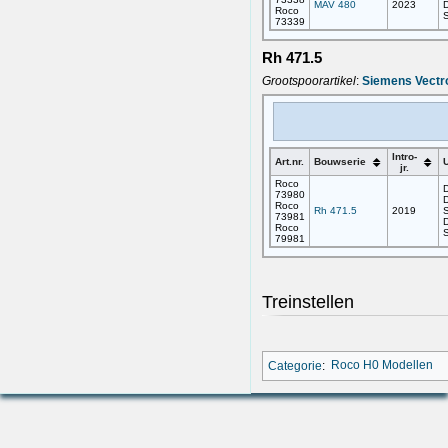
MAV 480
2023
D
Roco
73339
Rh 471.5
Grootspoorartikel
:
Siemens Vectr
Intro-
Art.nr.
Bouwserie
U
jr.
Roco
D
73980
D
Roco
Rh 471.5
2019
73981
D
Roco
79981
Treinstellen
Categorie
:
Roco H0 Modellen