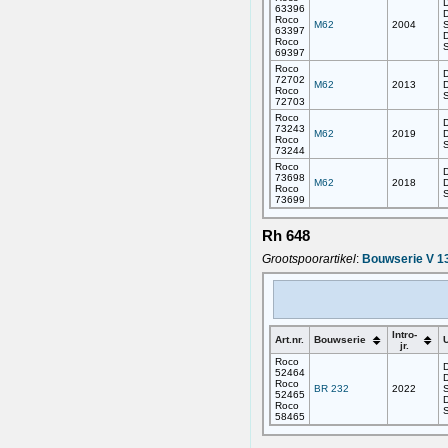
D
63396
D
Roco
M62
2004
63397
D
Roco
69397
Roco
D
72702
M62
2013
D
Roco
72703
Roco
D
73243
M62
2019
D
Roco
73244
Roco
D
73698
M62
2018
D
Roco
73699
Rh 648
Grootspoorartikel
:
Bouwserie V 1
Intro-
Art.nr.
Bouwserie
U
jr.
Roco
D
52464
D
Roco
BR 232
2022
52465
D
Roco
58465