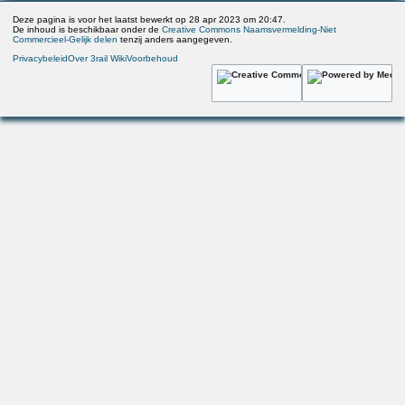
Deze pagina is voor het laatst bewerkt op 28 apr 2023 om 20:47.
De inhoud is beschikbaar onder de
Creative Commons Naamsvermelding-Niet
Commercieel-Gelijk delen
tenzij anders aangegeven.
Privacybeleid
Over 3rail Wiki
Voorbehoud