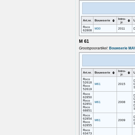
Intro-
Art.nr.
Bouwserie
U
jr.
Roco
M30
2011
D
62808
M 61
Grootspoorartikel
:
Bouwserie MA
Intro-
Art.nr.
Bouwserie
U
jr.
Roco
D
52618
M61
2015
D
Roco
52619
Roco
D
62850
D
Roco
M61
2008
62851
D
Roco
68851
Roco
D
62854
M61
2009
D
Roco
62855
Roco
63473