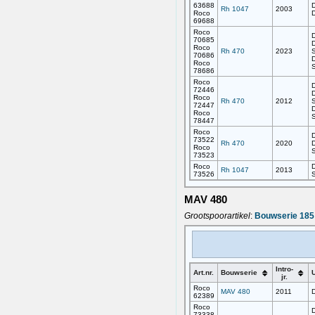
63688
D
Rh 1047
2003
Roco
D
69688
Roco
D
70685
D
Roco
Rh 470
2023
70686
D
Roco
78686
Roco
D
72446
D
Roco
Rh 470
2012
72447
D
Roco
78447
Roco
D
73522
Rh 470
2020
D
Roco
73523
Roco
D
Rh 1047
2013
73526
MAV 480
Grootspoorartikel
:
Bouwserie 185
Intro-
Art.nr.
Bouwserie
U
jr.
Roco
MAV 480
2011
D
62389
Roco
D
73338