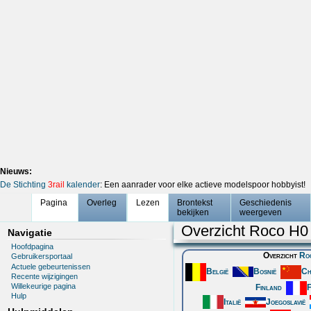
Nieuws:
De Stichting
3rail
kalender
: Een aanrader voor elke actieve modelspoor hobbyist!
Pagina
Overleg
Lezen
Brontekst
Geschiedenis
bekijken
weergeven
Overzicht Roco H0
Navigatie
Hoofdpagina
Overzicht
Ro
Gebruikersportaal
Actuele gebeurtenissen
België
Bosnië
Ch
Recente wijzigingen
Willekeurige pagina
Finland
F
Hulp
Italië
Joegoslavië