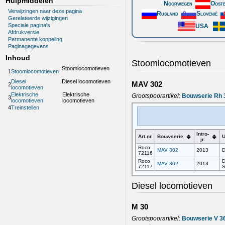
Hulpmiddelen
Noorwegen
Ooste
Verwijzingen naar deze pagina
Rusland
Slovenië
Gerelateerde wijzigingen
Speciale pagina's
USA
Afdrukversie
Permanente koppeling
Paginagegevens
Inhoud
Stoomlocomotieven
Stoomlocomotieven
1
Stoomlocomotieven
Diesel
Diesel locomotieven
MAV 302
2
locomotieven
Elektrische
Elektrische
Grootspoorartikel
:
Bouwserie Rh 
3
locomotieven
locomotieven
4
Treinstellen
Intro-
Art.nr.
Bouwserie
U
jr.
Roco
MAV 302
2013
D
72116
Roco
D
MAV 302
2013
72117
S
Diesel locomotieven
M 30
Grootspoorartikel
:
Bouwserie V 3