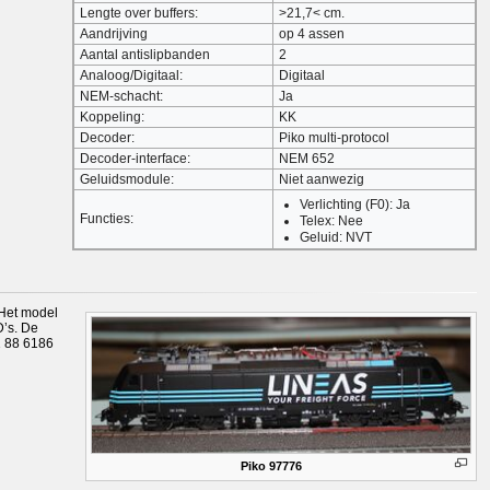
Lengte over buffers:
>21,7< cm.
Aandrijving
op 4 assen
Aantal antislipbanden
2
Analoog/Digitaal:
Digitaal
NEM-schacht:
Ja
Koppeling:
KK
Decoder:
Piko multi-protocol
Decoder-interface:
NEM 652
Geluidsmodule:
Niet aanwezig
Verlichting (F0): Ja
Functies:
Telex: Nee
Geluid: NVT
 Het model
D’s. De
91 88 6186
Piko 97776