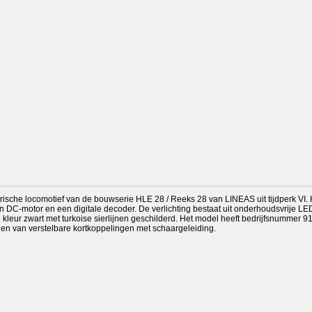
rische locomotief van de bouwserie HLE 28 / Reeks 28 van LINEAS uit tijdperk VI.
 een DC-motor en een digitale decoder. De verlichting bestaat uit onderhoudsvrije LE
e kleur zwart met turkoise sierlijnen geschilderd. Het model heeft bedrijfsnummer 
ien van verstelbare kortkoppelingen met schaargeleiding.