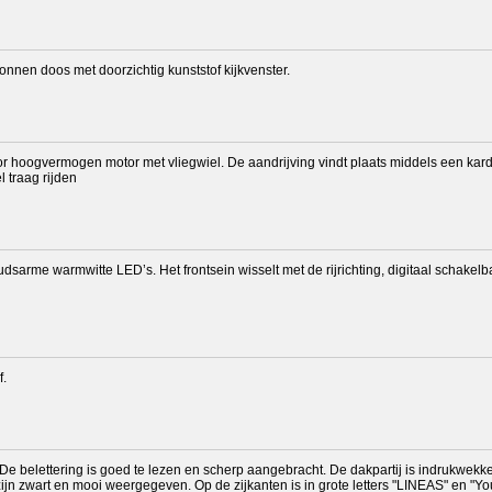
onnen doos met doorzichtig kunststof kijkvenster.
hoogvermogen motor met vliegwiel. De aandrijving vindt plaats middels een kardan-
 traag rijden
dsarme warmwitte LED’s. Het frontsein wisselt met de rijrichting, digitaal schakelba
f.
 De belettering is goed te lezen en scherp aangebracht. De dakpartij is indrukwekk
ijn zwart en mooi weergegeven. Op de zijkanten is in grote letters "LINEAS" en "You