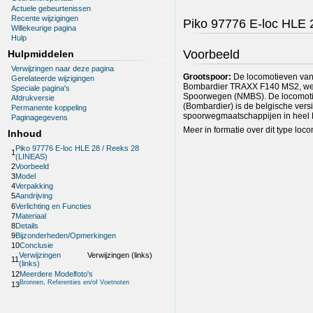
Actuele gebeurtenissen
Recente wijzigingen
Piko 97776 E-loc HLE 
Willekeurige pagina
Hulp
Voorbeeld
Hulpmiddelen
Verwijzingen naar deze pagina
Grootspoor:
De locomotieven van 
Gerelateerde wijzigingen
Bombardier TRAXX F140 MS2, welk
Speciale pagina's
Spoorwegen (NMBS). De locomotie
Afdrukversie
(Bombardier) is de belgische ve
Permanente koppeling
spoorwegmaatschappijen in heel E
Paginagegevens
Meer in formatie over dit type loco
Inhoud
Piko 97776 E-loc HLE 28 / Reeks 28
1
(LINEAS)
2
Voorbeeld
3
Model
4
Verpakking
5
Aandrijving
6
Verlichting en Functies
7
Materiaal
8
Details
9
Bijzonderheden/Opmerkingen
10
Conclusie
Verwijzingen
Verwijzingen (links)
11
(links)
12
Meerdere Modelfoto's
Bronnen, Referenties en/of Voetnoten
13