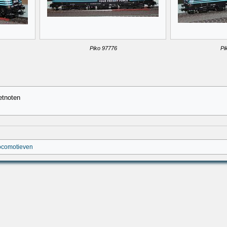
Piko 97776
Pi
etnoten
locomotieven