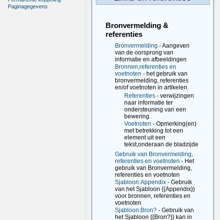
Paginagegevens
Bronvermelding &
referenties
Bronvermelding
- Aangeven
van de oorsprong van
informatie en afbeeldingen
Bronnen,referenties en
voetnoten
- het gebruik van
bronvermelding, referenties
en/of voetnoten in artikelen.
Referenties
- verwijzingen
naar informatie ter
ondersteuning van een
bewering.
Voetnoten
- Opmerking(en)
met betrekking tot een
element uit een
tekst,onderaan de bladzijde
Gebruik van Bronvermelding,
referenties en voetnoten
- Het
gebruik van Bronvermelding,
referenties en voetnoten
Sjabloon:Appendix
- Gebruik
van het Sjabloon {{Appendix}}
voor bronnen, referenties en
voetnoten
Sjabloon:Bron?
- Gebruik van
het Sjabloon {{Bron?}} kan in