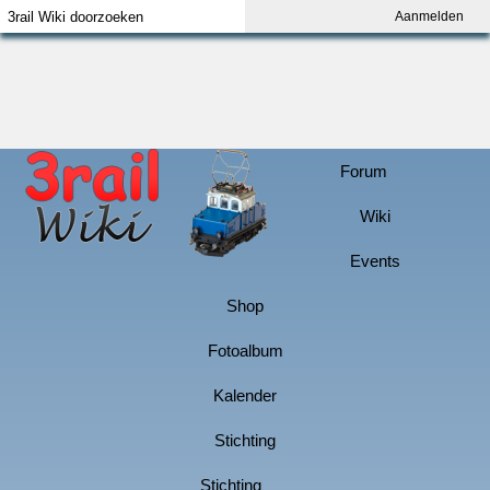
Aanmelden
Index
Aanmelden