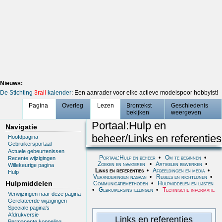
Nieuws:
De Stichting
3rail
kalender
: Een aanrader voor elke actieve modelspoor hobbyist!
Pagina
Overleg
Lezen
Brontekst
Geschiedenis
bekijken
weergeven
Portaal:Hulp en
Navigatie
beheer/Links en referenties
Hoofdpagina
Gebruikersportaal
Actuele gebeurtenissen
Portaal:Hulp en beheer
•
Om te beginnen
•
Recente wijzigingen
Zoeken en navigeren
•
Artikelen bewerken
•
Willekeurige pagina
Links en referenties
•
Afbeeldingen en media
•
Hulp
Veranderingen nagaan
•
Regels en richtlijnen
•
Hulpmiddelen
Communicatiemethoden
•
Hulpmiddelen en lijsten
•
Gebruikersinstellingen
•
Technische informatie
Verwijzingen naar deze pagina
Gerelateerde wijzigingen
Speciale pagina's
Afdrukversie
Links en referenties
Permanente koppeling