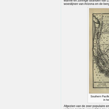
warme en zonnige stranden van Zui
woestijnen van Arizona en de ber
Southern Pacif
in h
Afgezien van de zeer populaire e