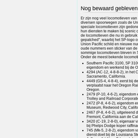
Nog bewaard gebleven
Er zijn nog veel locomotieven van 
diversen spoorwegen zoals de Uni
speciale locomotieven zijn gedon
hun diensten te maken bij scenic 
de locomotieven die nu in gebruik
gepatched", waarbij het SP-logo 
Union Pacific schild en nieuwe n
oude nummers een sticker van de 
sommige locomotieven bleven in S
Onder de meest bekende locomoti
Southern Pacific 3100, SP 31
eigendom en werkend bij de O
4294 (AC-12, 4-8-8-2), in het 
Sacramento, California.
4449 (GS-4, 4-8-4), eerst bij
verplaatst naar het Oregon Rai
Oregon.
2479 (P-10, 4-6-2), eigendom 
Trolley and Railroad Corporati
2472 (P-8, 4-6-2), eigendom en
Museum, Redwood City, Califo
2467 (P-8, 4-6-2), uitgeleend 
Fremont, California aan de Ca
3420 (C-19, 2-8-0), eigenaar 
bij Phelps Dodge koper raffinad
745 (Mk-5, 2-8-2), eigendom va
dienst doet bij de Louisiana S