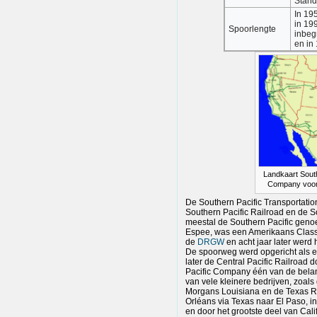
Stand
In 19
in 19
Spoorlengte
inbeg
en in
Landkaart South
Company voor
De Southern Pacific Transportati
Southern Pacific Railroad en de
meestal de Southern Pacific genoe
Espee, was een Amerikaans Class
de
DRGW
en acht jaar later werd
De spoorweg werd opgericht als ee
later de Central Pacific Railroad
Pacific Company één van de belan
van vele kleinere bedrijven, zoal
Morgans Louisiana en de Texas Rai
Orléans via Texas naar El Paso, 
en door het grootste deel van Cali