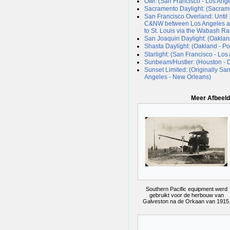
Owl: (San Francisco - Los Ang
Sacramento Daylight: (Sacram
San Francisco Overland: Until
C&NW between Los Angeles and
to St. Louis via the Wabash Ra
San Joaquin Daylight: (Oakland
Shasta Daylight: (Oakland - Po
Starlight: (San Francisco - Los
Sunbeam/Hustler: (Houston - D
Sunset Limited: (Originally Sa
Angeles - New Orleans)
Meer Afbeeld
Southern Pacific equipment werd
gebruikt voor de herbouw van
Galveston na de Orkaan van 1915