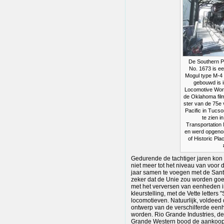
De Southern Pa
No. 1673 is e
Mogul type M-4 
gebouwd is 
Locomotive Work
de Oklahoma fil
ster van de 75e
Pacific in Tucso
te zien in
Transportation
en werd opgenom
of Historic Pla
Gedurende de tachtiger jaren kon
niet meer tot het niveau van voor 
jaar samen te voegen met de Sant
zeker dat de Unie zou worden goe
met het verversen van eenheden 
kleurstelling, met de Vette letters
locomotieven. Natuurlijk, voldeed
ontwerp van de verschilferde een
worden. Rio Grande Industries, d
Grande Western bood de aankoop 