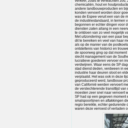
verkeer, zoals te verwachten zou, 
chemicaliën, hout en houtproducte
andere landbouwproducten en bij
konden vervoert worden door go
was de Espee veruit een van de m
de industriestandaard, in termen 
begonnen er echter dingen voor de
diensten zaten allang in een neer
te ontdoen van zo veel mogelijk va
Met uitzondering van een paar beg
dit te bereiken en veel van haar 
als op de manier van de postkoets
ontsteltenis van historici en trouw
de spoorweg ging op dat moment t
slecht management van de Souther
lucratieve goederen vervoer en in
verdwijnen. Waar eens de SP dagel
stad dienst deden, verdween in ee
industrie haar deuren sloot en el
verplaatst. Het was ook in deze ti
geproduceerd werd, landbouw prod
van Californië werden vervoert me
de verslechterende transittijd van
moesten zeer snel naar vervoert w
SP had op een gegeven moment ee
smalspoorlijnen en aftakkingen die
regio bereikte, echter gedurende d
waren deze verroest of verladen