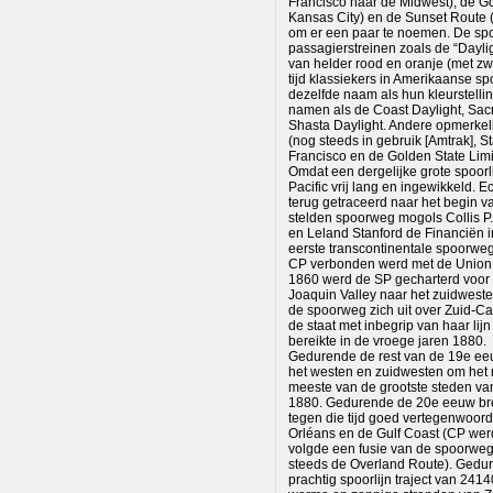
Francisco naar de Midwest), de G
Kansas City) en de Sunset Route (
om er een paar te noemen. De sp
passagierstreinen zoals de “Dayligh
van helder rood en oranje (met zwa
tijd klassiekers in Amerikaanse s
dezelfde naam als hun kleurstellin
namen als de Coast Daylight, Sac
Shasta Daylight. Andere opmerkeli
(nog steeds in gebruik [Amtrak], S
Francisco en de Golden State Lim
Omdat een dergelijke grote spoorl
Pacific vrij lang en ingewikkeld.
terug getraceerd naar het begin va
stelden spoorweg mogols Collis P
en Leland Stanford de Financiën 
eerste transcontinentale spoorweg
CP verbonden werd met de Union Pa
1860 werd de SP gecharterd voor 
Joaquin Valley naar het zuidwesten
de spoorweg zich uit over Zuid-Ca
de staat met inbegrip van haar lij
bereikte in de vroege jaren 1880.
Gedurende de rest van de 19e eeu
het westen en zuidwesten om het 
meeste van de grootste steden van 
1880. Gedurende de 20e eeuw brei
tegen die tijd goed vertegenwoord
Orléans en de Gulf Coast (CP werd
volgde een fusie van de spoorweg 
steeds de Overland Route). Gedu
prachtig spoorlijn traject van 241