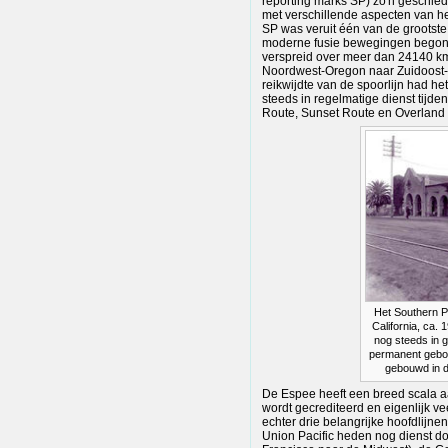
reporting marks SP) zo'n geschied
met verschillende aspecten van h
SP was veruit één van de grootste 
moderne fusie bewegingen begonn
verspreid over meer dan 24140 k
Noordwest-Oregon naar Zuidoost-
reikwijdte van de spoorlijn had he
steeds in regelmatige dienst tijde
Route, Sunset Route en Overland
Het Southern Pa
California, ca.
nog steeds in g
permanent gebou
gebouwd in d
De Espee heeft een breed scala 
wordt gecrediteerd en eigenlijk vee
echter drie belangrijke hoofdlijne
Union Pacific heden nog dienst d