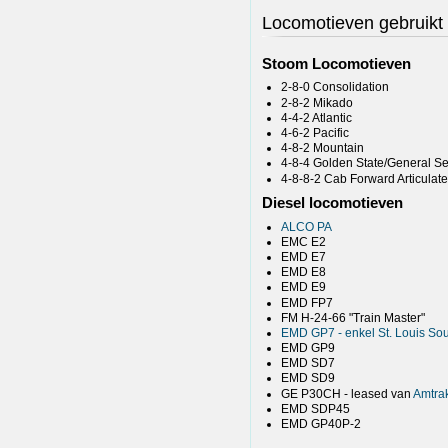
Locomotieven gebruikt 
Stoom Locomotieven
2-8-0 Consolidation
2-8-2 Mikado
4-4-2 Atlantic
4-6-2 Pacific
4-8-2 Mountain
4-8-4 Golden State/General Se
4-8-8-2 Cab Forward Articulate
Diesel locomotieven
ALCO PA
EMC E2
EMD E7
EMD E8
EMD E9
EMD FP7
FM H-24-66 "Train Master"
EMD GP7 - enkel St. Louis So
EMD GP9
EMD SD7
EMD SD9
GE P30CH - leased van
Amtra
EMD SDP45
EMD GP40P-2