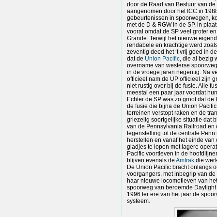
door de Raad van Bestuur van de
aangenomen door het ICC in 1988.
gebeurtenissen in spoorwegen, ko
met de D & RGW in de SP, in plaat
vooral omdat de SP veel groter e
Grande. Terwijl het nieuwe eigen
rendabele en krachtige werd zoal
zeventig deed het ‘t vrij goed in 
dat de
Union Pacific
, die al bezig
overname van westerse spoorweg
in de vroege jaren negentig. Na v
officieel nam de UP officieel zijn 
niet rustig over bij de fusie. Alle
meestal een paar jaar voordat hun
Echter de SP was zo groot dat de U
de fusie die bijna de Union Pacif
terreinen verstopt raken en de tran
griezelig soortgelijke situatie dat
van de Pennsylvania Railroad en
tegenstelling tot de centrale Penn
herstellen en vanaf het einde va
gladjes te lopen met lagere operat
Pacific voortleven in de hoofdlijn
blijven evenals de
Amtrak
die werk
De Union Pacific bracht onlangs 
voorgangers, met inbegrip van de
haar nieuwe locomotieven van he
spoorweg van beroemde Daylight 
1996 ter ere van het jaar de spoo
systeem.