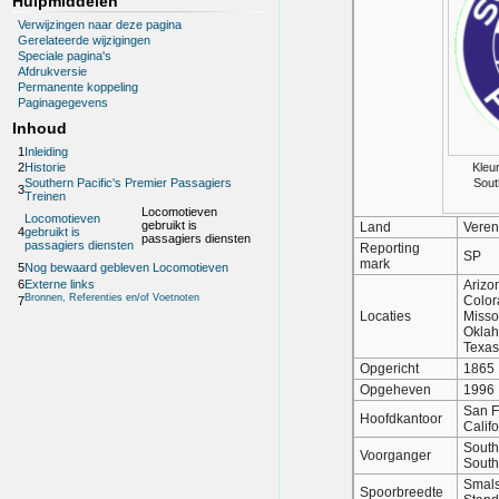
Hulpmiddelen
Verwijzingen naar deze pagina
Gerelateerde wijzigingen
Speciale pagina's
Afdrukversie
Permanente koppeling
Paginagegevens
Inhoud
1
Inleiding
2
Historie
Kleu
Sout
Southern Pacific's Premier Passagiers
3
Treinen
Locomotieven
Locomotieven
gebruikt is
Land
Veren
4
gebruikt is
passagiers diensten
passagiers diensten
Reporting
SP
mark
5
Nog bewaard gebleven Locomotieven
6
Externe links
Arizon
Bronnen, Referenties en/of Voetnoten
Colora
7
Locaties
Misso
Oklah
Texas
Opgericht
1865
Opgeheven
1996
San F
Hoofdkantoor
Califo
South
Voorganger
South
Smals
Spoorbreedte