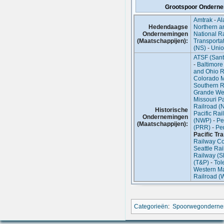
Grootspoor Onderne
Amtrak
-
Al
Hedendaagse
Northern a
Ondernemingen
National 
(Maatschappijen):
Transporta
(NS)
-
Unio
ATSF (Sant
-
Baltimore
and Ohio R
Colorado M
Southern R
Grande We
Missouri Pa
Railroad (
Historische
Pacific Rai
Ondernemingen
(NWP)
-
Pe
(Maatschappijen):
(PRR)
-
Pe
Pacific Tr
Railway C
Seattle Ra
Railway (S
(T&P)
-
Tol
Western M
Railroad (
Categorieën
:
Spoorwegonderne