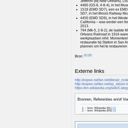
Jefferon (bij New Orleans), Lo
4460 (GS-6, 4-8-4), in het Mus
1518 (EMD SD7), een ex EMD 
SD7, in het Illinois Railway Mu
4450 (EMD SD9), in het Wester
California – was eerder een fo
2013.
794 (Mk-5, 2-8-2), de laatst
Orleans Railroad in 1916 war
werkplaatsen nihil. Momenteel
restauratie bij Station in San 
plannen om het te restaureren
[
1
]
[
2
]
Bron:
Externe links
http://espee.railfan.net/diesel_ros
http://espee.railfan.net/sp_steam-
https://en.wikipedia.org/wiki/Cat
Bronnen, Referenties en/of Vo
↑
bron: Wikipedia (NL)
[1]
↑
bron: Wikipedia (EN)
[2]