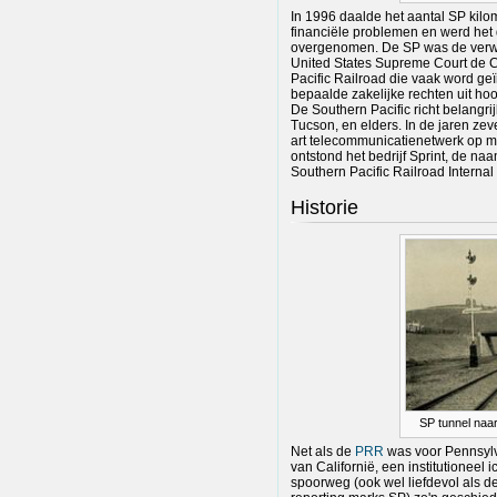
In 1996 daalde het aantal SP kil
financiële problemen en werd het 
overgenomen. De SP was de verwe
United States Supreme Court de C
Pacific Railroad die vaak word geï
bepaalde zakelijke rechten uit hoo
De Southern Pacific richt belangri
Tucson, en elders. In de jaren zeve
art telecommunicatienetwerk op me
ontstond het bedrijf Sprint, de n
Southern Pacific Railroad Interna
Historie
SP tunnel naa
Net als de
PRR
was voor Pennsylv
van Californië, een institutioneel
spoorweg (ook wel liefdevol als de