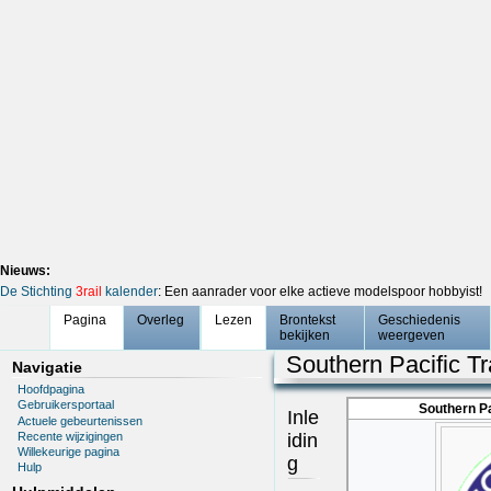
Nieuws:
De Stichting
3rail
kalender
: Een aanrader voor elke actieve modelspoor hobbyist!
Pagina
Overleg
Lezen
Brontekst
Geschiedenis
bekijken
weergeven
Southern Pacific T
Navigatie
Hoofdpagina
Gebruikersportaal
Southern P
Inle
Actuele gebeurtenissen
Recente wijzigingen
idin
Willekeurige pagina
g
Hulp