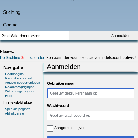
Aanmelden
Nieuws:
De Stichting
3rail
kalender
: Een aanrader voor elke actieve modelspoor hobbyist!
Aanmelden
Navigatie
Hoofdpagina
Gebruikersportaal
Actuele gebeurtenissen
Gebruikersnaam
Recente wijzigingen
Willekeurige pagina
Hulp
Hulpmiddelen
Wachtwoord
Speciale pagina's
Afdrukversie
Aangemeld blijven