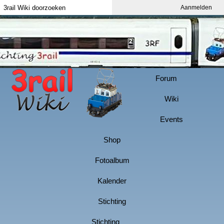
Aanmelden
Index
Aanmelden