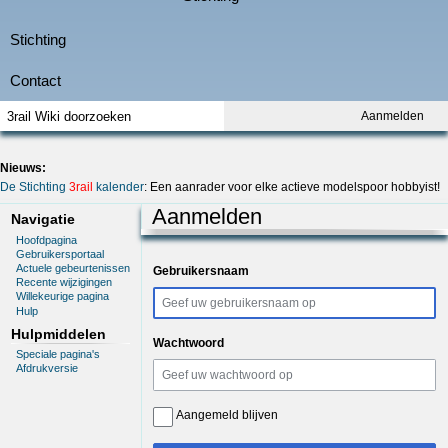
Aanmelden
Nieuws:
De Stichting
3rail
kalender
: Een aanrader voor elke actieve modelspoor hobbyist!
Aanmelden
Navigatie
Hoofdpagina
Gebruikersportaal
Actuele gebeurtenissen
Gebruikersnaam
Recente wijzigingen
Willekeurige pagina
Hulp
Hulpmiddelen
Wachtwoord
Speciale pagina's
Afdrukversie
Aangemeld blijven