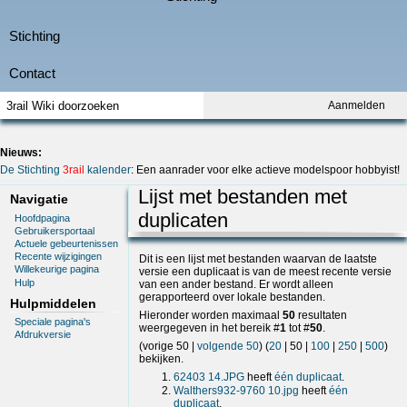
Aanmelden
Nieuws:
De Stichting
3rail
kalender
: Een aanrader voor elke actieve modelspoor hobbyist!
Lijst met bestanden met
Navigatie
duplicaten
Hoofdpagina
Gebruikersportaal
Actuele gebeurtenissen
Recente wijzigingen
Dit is een lijst met bestanden waarvan de laatste
Willekeurige pagina
versie een duplicaat is van de meest recente versie
Hulp
van een ander bestand. Er wordt alleen
gerapporteerd over lokale bestanden.
Hulpmiddelen
Hieronder worden maximaal
50
resultaten
Speciale pagina's
weergegeven in het bereik #
1
tot #
50
.
Afdrukversie
(
vorige 50
|
volgende 50
) (
20
|
50
|
100
|
250
|
500
)
bekijken.
62403 14.JPG
heeft
één duplicaat
.
Walthers932-9760 10.jpg
heeft
één
duplicaat
.