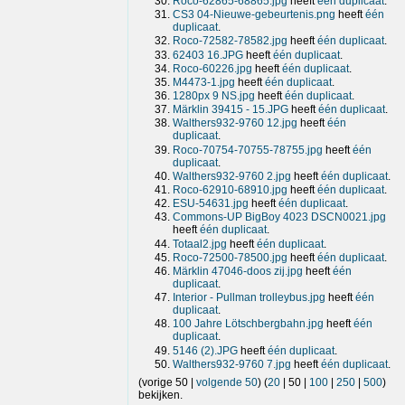
Roco-62865-68865.jpg
heeft
één duplicaat
.
CS3 04-Nieuwe-gebeurtenis.png
heeft
één
duplicaat
.
Roco-72582-78582.jpg
heeft
één duplicaat
.
62403 16.JPG
heeft
één duplicaat
.
Roco-60226.jpg
heeft
één duplicaat
.
M4473-1.jpg
heeft
één duplicaat
.
1280px 9 NS.jpg
heeft
één duplicaat
.
Märklin 39415 - 15.JPG
heeft
één duplicaat
.
Walthers932-9760 12.jpg
heeft
één
duplicaat
.
Roco-70754-70755-78755.jpg
heeft
één
duplicaat
.
Walthers932-9760 2.jpg
heeft
één duplicaat
.
Roco-62910-68910.jpg
heeft
één duplicaat
.
ESU-54631.jpg
heeft
één duplicaat
.
Commons-UP BigBoy 4023 DSCN0021.jpg
heeft
één duplicaat
.
Totaal2.jpg
heeft
één duplicaat
.
Roco-72500-78500.jpg
heeft
één duplicaat
.
Märklin 47046-doos zij.jpg
heeft
één
duplicaat
.
Interior - Pullman trolleybus.jpg
heeft
één
duplicaat
.
100 Jahre Lötschbergbahn.jpg
heeft
één
duplicaat
.
5146 (2).JPG
heeft
één duplicaat
.
Walthers932-9760 7.jpg
heeft
één duplicaat
.
(
vorige 50
|
volgende 50
) (
20
|
50
|
100
|
250
|
500
)
bekijken.