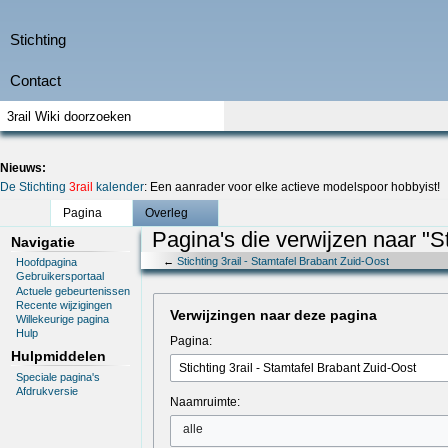
Nieuws:
De Stichting
3rail
kalender
: Een aanrader voor elke actieve modelspoor hobbyist!
Pagina
Overleg
Pagina's die verwijzen naar "St
Navigatie
←
Stichting 3rail - Stamtafel Brabant Zuid-Oost
Hoofdpagina
Gebruikersportaal
Actuele gebeurtenissen
Recente wijzigingen
Verwijzingen naar deze pagina
Willekeurige pagina
Hulp
Pagina:
Hulpmiddelen
Speciale pagina's
Afdrukversie
Naamruimte:
alle