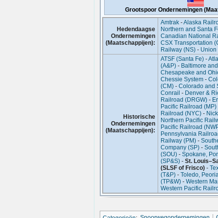
Grootspoor Ondernemingen (Maa
Amtrak
-
Alaska Railr
Hedendaagse
Northern and Santa 
Ondernemingen
Canadian National R
(Maatschappijen):
CSX Transportation 
Railway (NS)
-
Union 
ATSF (Santa Fe)
-
Atl
(A&P)
-
Baltimore and
Chesapeake and Ohi
Chessie System
-
Col
(CM)
-
Colorado and 
Conrail
-
Denver & Ri
Railroad (DRGW)
-
Er
Pacific Railroad (MP)
Railroad (NYC)
-
Nick
Historische
Northern Pacific Rail
Ondernemingen
Pacific Railroad (NW
(Maatschappijen):
Pennsylvania Railro
Railway (PM)
-
Southe
Company (SP)
-
Sout
(SOU)
-
Spokane, Por
(SP&S)
-
St. Louis–S
(SLSF of Frisco)
-
Tex
(T&P)
-
Toledo, Peori
(TP&W)
-
Western Ma
Western Pacific Rail
Categorieën
:
Spoorwegondernemingen