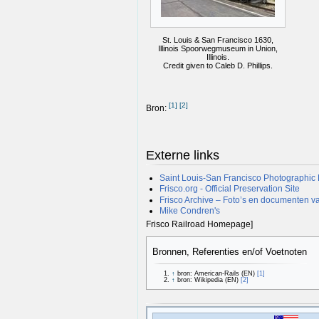
St. Louis & San Francisco 1630,
Illinois Spoorwegmuseum in Union,
Illinois.
Credit given to Caleb D. Phillips.
[
1
]
[
2
]
Bron:
Externe links
Saint Louis-San Francisco Photographic 
Frisco.org - Official Preservation Site
Frisco Archive – Foto’s en documenten v
Mike Condren's
Frisco Railroad Homepage]
Bronnen, Referenties en/of Voetnoten
↑
bron: American-Rails (EN)
[1]
↑
bron: Wikipedia (EN)
[2]