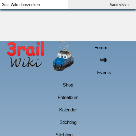
Aanmelden
Index
Aanmelden