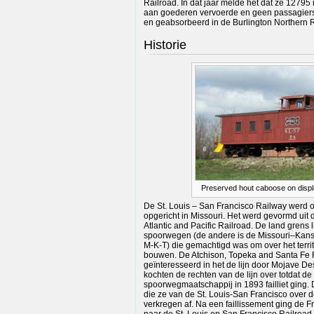
Railroad. In dat jaar melde het dat ze 12795
aan goederen vervoerde en geen passagiers
en geabsorbeerd in de Burlington Northern R
Historie
Preserved hout caboose on displa
De St. Louis – San Francisco Railway werd
opgericht in Missouri. Het werd gevormd uit 
Atlantic and Pacific Railroad. De land grens
spoorwegen (de andere is de Missouri–Kans
M-K-T) die gemachtigd was om over het terri
bouwen. De Atchison, Topeka and Santa Fe 
geïnteresseerd in het de lijn door Mojave De
kochten de rechten van de lijn over totdat de
spoorwegmaatschappij in 1893 failliet ging.
die ze van de St. Louis-San Francisco over 
verkregen af. Na een faillissement ging de F
naar de St. Louis en San Francisco Railroad, 