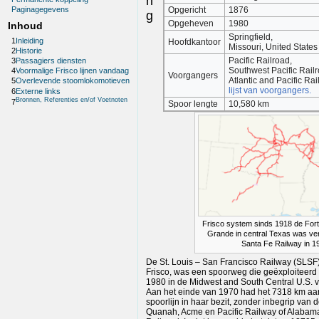
n
Opgericht
1876
Paginagegevens
g
Opgeheven
1980
Inhoud
Springfield,
1
Inleiding
Hoofdkantoor
Missouri, United States
2
Historie
Pacific Railroad,
3
Passagiers diensten
Southwest Pacific Rail
4
Voormalige Frisco lijnen vandaag
Voorgangers
Atlantic and Pacific Rai
5
Overlevende stoomlokomotieven
lijst van voorgangers.
6
Externe links
Bronnen, Referenties en/of Voetnoten
7
Spoor lengte
10,580 km
Frisco system sinds 1918 de For
Grande in central Texas was ve
Santa Fe Railway in 1
De St. Louis – San Francisco Railway (SLSF)
Frisco, was een spoorweg die geëxploiteerd 
1980 in de Midwest and South Central U.S. 
Aan het einde van 1970 had het 7318 km a
spoorlijn in haar bezit, zonder inbegrip va
Quanah, Acme en Pacific Railway of Alabam