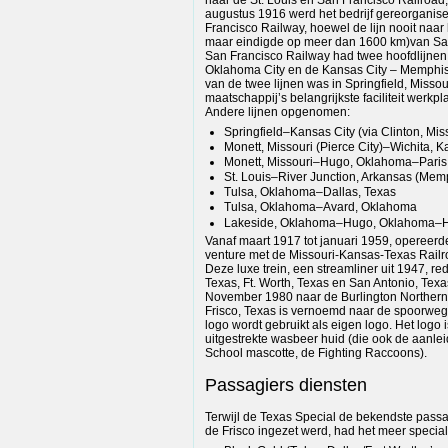
augustus 1916 werd het bedrijf gereorganise
Francisco Railway, hoewel de lijn nooit naar
maar eindigde op meer dan 1600 km)van San
San Francisco Railway had twee hoofdlijnen:
Oklahoma City en de Kansas City – Memphis
van de twee lijnen was in Springfield, Missou
maatschappij’s belangrijkste faciliteit werkpl
Andere lijnen opgenomen:
Springfield–Kansas City (via Clinton, Mis
Monett, Missouri (Pierce City)–Wichita, 
Monett, Missouri–Hugo, Oklahoma–Paris
St. Louis–River Junction, Arkansas (Mem
Tulsa, Oklahoma–Dallas, Texas
Tulsa, Oklahoma–Avard, Oklahoma
Lakeside, Oklahoma–Hugo, Oklahoma–H
Vanaf maart 1917 tot januari 1959, opereerde 
venture met de Missouri-Kansas-Texas Railr
Deze luxe trein, een streamliner uit 1947, re
Texas, Ft. Worth, Texas en San Antonio, Texa
November 1980 naar de Burlington Northern 
Frisco, Texas is vernoemd naar de spoorweg 
logo wordt gebruikt als eigen logo. Het logo
uitgestrekte wasbeer huid (die ook de aanlei
School mascotte, de Fighting Raccoons).
Passagiers diensten
Terwijl de Texas Special de bekendste passag
de Frisco ingezet werd, had het meer special