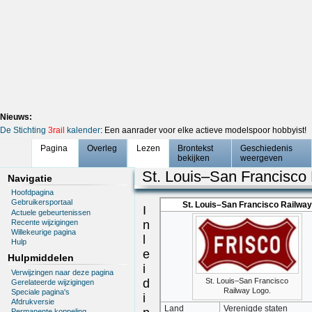
Nieuws:
De Stichting
3rail
kalender
: Een aanrader voor elke actieve modelspoor hobbyist!
Pagina
Overleg
Lezen
Brontekst
Geschiedenis
bekijken
weergeven
St. Louis–San Francisco
Navigatie
Hoofdpagina
Gebruikersportaal
St. Louis–San Francisco Railway
I
Actuele gebeurtenissen
Recente wijzigingen
n
Willekeurige pagina
l
Hulp
e
Hulpmiddelen
i
Verwijzingen naar deze pagina
d
St. Louis–San Francisco
Gerelateerde wijzigingen
Railway Logo.
Speciale pagina's
i
Afdrukversie
Land
Verenigde staten
Permanente koppeling