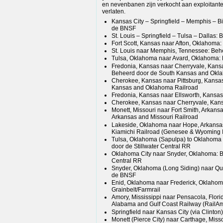
en nevenbanen zijn verkocht aan exploitante
verlaten.
Kansas City – Springfield – Memphis – 
de BNSF
St. Louis – Springfield – Tulsa – Dallas
Fort Scott, Kansas naar Afton, Oklahom
St. Louis naar Memphis, Tennessee: Be
Tulsa, Oklahoma naar Avard, Oklahoma:
Fredonia, Kansas naar Cherryvale, Kans
Beheerd door de South Kansas and Okl
Cherokee, Kansas naar Pittsburg, Kansa
Kansas and Oklahoma Railroad
Fredonia, Kansas naar Ellsworth, Kansas
Cherokee, Kansas naar Cherryvale, Kans
Monett, Missouri naar Fort Smith, Arkans
Arkansas and Missouri Railroad
Lakeside, Oklahoma naar Hope, Arkansa
Kiamichi Railroad (Genesee & Wyoming I
Tulsa, Oklahoma (Sapulpa) to Oklahoma 
door de Stillwater Central RR
Oklahoma City naar Snyder, Oklahoma: B
Central RR
Snyder, Oklahoma (Long Siding) naar Qu
de BNSF
Enid, Oklahoma naar Frederick, Oklahom
Grainbelt/Farmrail
Amory, Mississippi naar Pensacola, Flor
Alabama and Gulf Coast Railway (RailAm
Springfield naar Kansas City (via Clinton)
Monett (Pierce City) naar Carthage, Misso