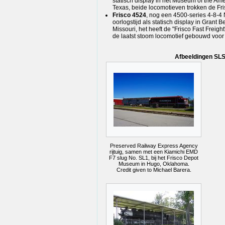
statisch display in het Museum of the Ame
Texas, beide locomotieven trokken de Fr
Frisco 4524
, nog een 4500-series 4-8-4 
oorlogstijd als statisch display in Grant B
Missouri, het heeft de "Frisco Fast Freig
de laatst stoom locomotief gebouwd voor 
Afbeeldingen SL
Preserved Railway Express Agency
rijtuig, samen met een Kiamichi EMD
F7 slug No. SL1, bij het Frisco Depot
Museum in Hugo, Oklahoma.
Credit given to Michael Barera.