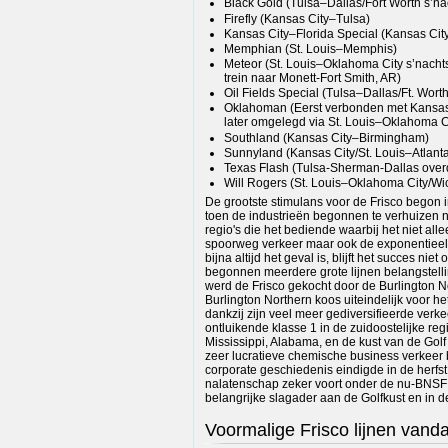
Black Gold (Tulsa–Dallas/Fort Worth s’na
Firefly (Kansas City–Tulsa)
Kansas City–Florida Special (Kansas Cit
Memphian (St. Louis–Memphis)
Meteor (St. Louis–Oklahoma City s’nacht
trein naar Monett-Fort Smith, AR)
Oil Fields Special (Tulsa–Dallas/Ft. Wort
Oklahoman (Eerst verbonden met Kansas
later omgelegd via St. Louis–Oklahoma Ci
Southland (Kansas City–Birmingham)
Sunnyland (Kansas City/St. Louis–Atlant
Texas Flash (Tulsa-Sherman-Dallas over
Will Rogers (St. Louis–Oklahoma City/Wi
De grootste stimulans voor de Frisco begon 
toen de industrieën begonnen te verhuizen n
regio's die het bediende waarbij het niet alle
spoorweg verkeer maar ook de exponentieel 
bijna altijd het geval is, blijft het succes ni
begonnen meerdere grote lijnen belangstelling
werd de Frisco gekocht door de Burlington N
Burlington Northern koos uiteindelijk voor h
dankzij zijn veel meer gediversifieerde verkee
ontluikende klasse 1 in de zuidoostelijke re
Mississippi, Alabama, en de kust van de Gol
zeer lucratieve chemische business verkeer be
corporate geschiedenis eindigde in de herfst 
nalatenschap zeker voort onder de nu-BNSF
belangrijke slagader aan de Golfkust en in d
Voormalige Frisco lijnen vand