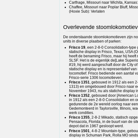
Carthage, Missouri naar Wichita, Kansas:
Chaffee, Missouri naar Poplar Bluff, Miss
(Hoxie Sub): Verlaten
Overlevende stoomlokomotie
De onderstaande stoomlokomotieven zijn nog 
units in diverse plaatsen of parken:
Frisco 19
, een 2-8-0 Consolidation-type
statische display in Frisco, Texas, USA 
heeft de benaming Frisco, maar hij heeft 
SLSF. Het is de eigenlijk de[Lake Superi
#19, hij werd aangeschaft door de City of
statische display en is representatief van
locomotief. Frisco bediende een aantal v
Frisco-serie 1306 locomotieven.
Frisco 1351
, gebouwd in 1912 als een 2-
1313) en omgebouwd door Frisco naar e
November 1943, nu als statiche display in
Frisco 1352
, gebouwd door [American L
in 1912 als een 2-8-0 Consolidation en
gedurende de 2e wereld oorlog naar een
Gedemonteerd in Taylorsville, Illinois, wa
werk condities.
Frisco 1355
, 2-8-2 Mikado, statisch opge
Pensacola, Florida, in de buurt van de s
depot dat in 1967 gesloopt werd.
Frisco 1501
, 4-8-2 Mountain-type, gebou
display in Schuman Park, Rolla MO sind