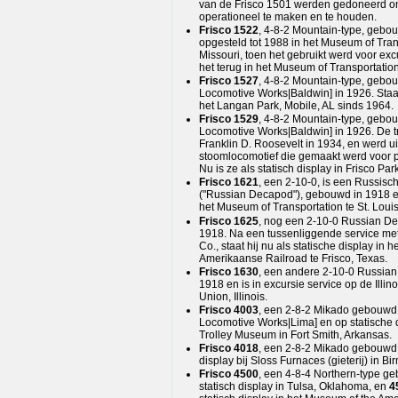
van de Frisco 1501 werden gedoneerd o
operationeel te maken en te houden.
Frisco 1522
, 4-8-2 Mountain-type, gebo
opgesteld tot 1988 in het Museum of Trans
Missouri, toen het gebruikt werd voor exc
het terug in het Museum of Transportation
Frisco 1527
, 4-8-2 Mountain-type, gebo
Locomotive Works|Baldwin] in 1926. Staat
het Langan Park, Mobile, AL sinds 1964.
Frisco 1529
, 4-8-2 Mountain-type, gebo
Locomotive Works|Baldwin] in 1926. De t
Franklin D. Roosevelt in 1934, en werd uit
stoomlocomotief die gemaakt werd voor p
Nu is ze als statisch display in Frisco Par
Frisco 1621
, een 2-10-0, is een Russisc
("Russian Decapod"), gebouwd in 1918 en 
het Museum of Transportation te St. Louis
Frisco 1625
, nog een 2-10-0 Russian D
1918. Na een tussenliggende service me
Co., staat hij nu als statische display in
Amerikaanse Railroad te Frisco, Texas.
Frisco 1630
, een andere 2-10-0 Russia
1918 en is in excursie service op de Ill
Union, Illinois.
Frisco 4003
, een 2-8-2 Mikado gebouwd 
Locomotive Works|Lima] en op statische d
Trolley Museum in Fort Smith, Arkansas.
Frisco 4018
, een 2-8-2 Mikado gebouwd i
display bij Sloss Furnaces (gieterij) in 
Frisco 4500
, een 4-8-4 Northern-type ge
statisch display in Tulsa, Oklahoma, en
4