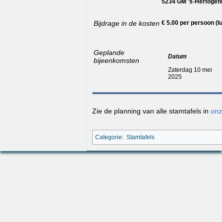
5234 GM 's-Hertoge
Bijdrage in de kosten
€ 5.00 per persoon 
Geplande
Datum
bijeenkomsten
Zaterdag 10 mei
2025
Zie de planning van alle stamtafels in
onz
Categorie
:
Stamtafels