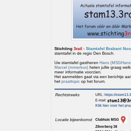
Stichting
3rail
-
Stamtafel Brabant No
stamtafel in de regio Den Bosch.
Uw stamtafel gastheren
Hans (MSGHans
Marcel (mmerkus)
heten jullie graag wel
meer informatie voorzien.
Het aanmelden gaat via een berichtje aa
het
praattopic
op het forum.
Rechtstreeks
URL:
https://stam13.3r
E-mail:
Klik hier voor het pra
Locatie bijeenkomst
Clubhuis MSG
Zilverberg 38