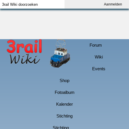
Aanmelden
Index
Aanmelden