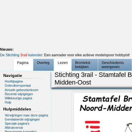
Nieuws:
De Stichting
3rail
kalender
: Een aanrader voor elke actieve modelspoor hobbyist!
Pagina
Overleg
Lezen
Brontekst
Geschiedenis
bekijken
weergeven
Stichting 3rail - Stamtafel
Navigatie
Midden-Oost
Hoofdpagina
Gebruikersportaal
Actuele gebeurtenissen
Recente wijzigingen
Willekeurige pagina
Hulp
Hulpmiddelen
Verwijzingen naar deze pagina
Gerelateerde wijzigingen
Speciale pagina's
Afdrukversie
Permanente koppeling