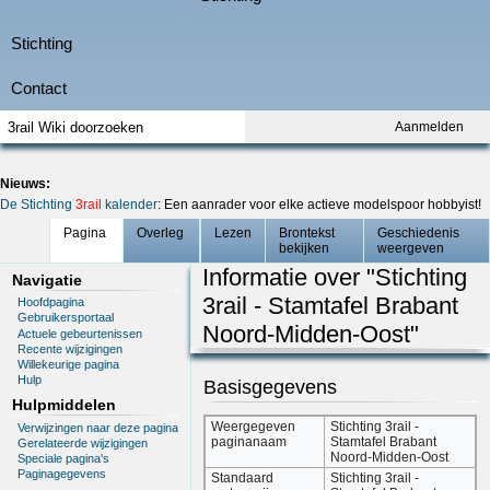
Aanmelden
Nieuws:
De Stichting
3rail
kalender
: Een aanrader voor elke actieve modelspoor hobbyist!
Pagina
Overleg
Lezen
Brontekst
Geschiedenis
bekijken
weergeven
Informatie over "Stichting
Navigatie
3rail - Stamtafel Brabant
Hoofdpagina
Gebruikersportaal
Noord-Midden-Oost"
Actuele gebeurtenissen
Recente wijzigingen
Willekeurige pagina
Hulp
Basisgegevens
Hulpmiddelen
Weergegeven
Stichting 3rail -
Verwijzingen naar deze pagina
paginanaam
Stamtafel Brabant
Gerelateerde wijzigingen
Noord-Midden-Oost
Speciale pagina's
Paginagegevens
Standaard
Stichting 3rail -