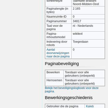
sorteerwijze
Stamtafel Brabant
Noord-Midden-Oost
Paginalengte (in
2.165
bytes)
Naamruimte-ID
0
Paginanummer
34817
Taal voor de
nl - Nederlands
pagina
Pagina-
wikitext
inhoudsmodel
Indexering door
Toegestaan
robots
Aantal
0
doorverwijzingen
naar deze pagina
Paginabeveiliging
Bewerken
Toestaan voor alle
gebruikers (onbeperkt)
Hernoemen
Toestaan voor alle
gebruikers (onbeperkt)
Bekijk het beveiligingslogboek voor deze
pagina.
Bewerkingsgeschiedenis
Gebruiker die de pagina
Kaleb