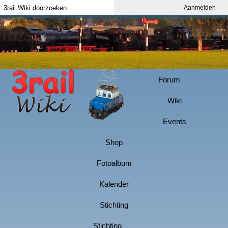
Aanmelden
Index
Aanmelden