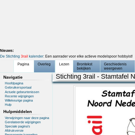
Nieuws:
De Stichting
3rail
kalender
: Een aanrader voor elke actieve modelspoor hobbyist!
Pagina
Overleg
Lezen
Brontekst
Geschiedenis
bekijken
weergeven
Stichting 3rail - Stamtafel
Navigatie
Hoofdpagina
Gebruikersportaal
Actuele gebeurtenissen
Recente wijzigingen
Willekeurige pagina
Hulp
Hulpmiddelen
Verwijzingen naar deze pagina
Gerelateerde wijzigingen
Speciale pagina's
Afdrukversie
Permanente koppeling