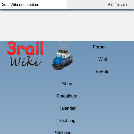
Aanmelden
Index
Aanmelden