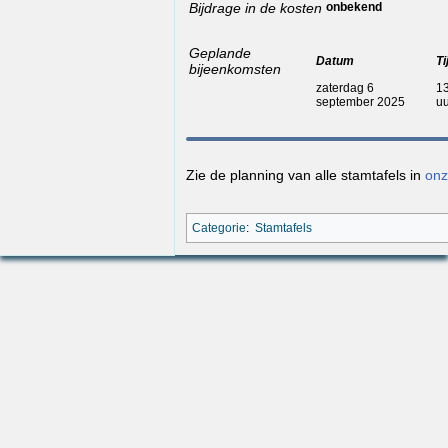
Bijdrage in de kosten
onbekend
Geplande
Datum
Ti
bijeenkomsten
zaterdag 6
13
september 2025
uu
Zie de planning van alle stamtafels in
onz
Categorie
:
Stamtafels