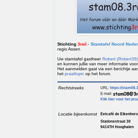
Stichting
3rail
-
Stamtafel Noord Nede
regio Assen.
Uw stamtafel gastheer
Robert (Robert39)
en kunnen jullie van meer informatie voor
Het aanmelden gaat via een berichtje aa
het
praattopic
op het forum.
Rechtstreeks
URL:
https://stam08.3r
E-mail:
Klik hier voor het pra
Locatie bijeenkomst
Eetcafé de Eikenhors
Stationsstraat 30
9414TH Hooghalen