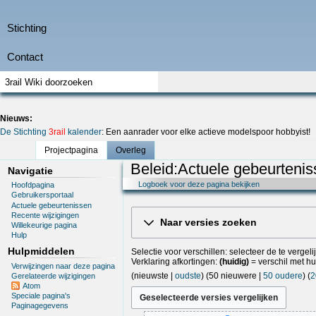
Nieuws:
De Stichting
3rail
kalender
: Een aanrader voor elke actieve modelspoor hobbyist!
Projectpagina
Overleg
Beleid:Actuele gebeurtenis
Navigatie
Logboek voor deze pagina bekijken
Hoofdpagina
Gebruikersportaal
Actuele gebeurtenissen
Recente wijzigingen
Naar versies zoeken
Willekeurige pagina
Hulp
Hulpmiddelen
Selectie voor verschillen: selecteer de te verge
Verklaring afkortingen:
(huidig)
= verschil met hu
Verwijzingen naar deze pagina
(
nieuwste
|
oudste
) (
50 nieuwere
|
50 oudere
) (
2
Gerelateerde wijzigingen
Atom
Speciale pagina's
Paginagegevens