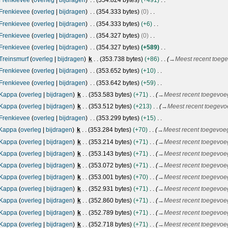
Frenkievee
overleg
bijdragen
354.824 bytes
+491
Frenkievee
overleg
bijdragen
354.333 bytes
0
Frenkievee
overleg
bijdragen
354.333 bytes
+6
Frenkievee
overleg
bijdragen
354.327 bytes
0
Frenkievee
overleg
bijdragen
354.327 bytes
+589
Treinsmurf
overleg
bijdragen
k
353.738 bytes
+86
→
Meest recent toeg
Frenkievee
overleg
bijdragen
353.652 bytes
+10
Frenkievee
overleg
bijdragen
353.642 bytes
+59
Kappa
overleg
bijdragen
k
353.583 bytes
+71
→
Meest recent toegevoe
Kappa
overleg
bijdragen
k
353.512 bytes
+213
→
Meest recent toegevo
Frenkievee
overleg
bijdragen
353.299 bytes
+15
Kappa
overleg
bijdragen
k
353.284 bytes
+70
→
Meest recent toegevoe
Kappa
overleg
bijdragen
k
353.214 bytes
+71
→
Meest recent toegevoe
Kappa
overleg
bijdragen
k
353.143 bytes
+71
→
Meest recent toegevoe
Kappa
overleg
bijdragen
k
353.072 bytes
+71
→
Meest recent toegevoe
Kappa
overleg
bijdragen
k
353.001 bytes
+70
→
Meest recent toegevoe
Kappa
overleg
bijdragen
k
352.931 bytes
+71
→
Meest recent toegevoe
Kappa
overleg
bijdragen
k
352.860 bytes
+71
→
Meest recent toegevoe
Kappa
overleg
bijdragen
k
352.789 bytes
+71
→
Meest recent toegevoe
Kappa
overleg
bijdragen
k
352.718 bytes
+71
→
Meest recent toegevoe