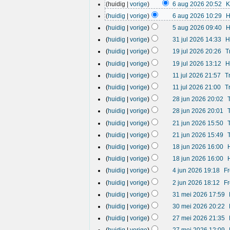
6
huidig
vorige
6 aug 2026 20:52
K
a
huidig
vorige
6 aug 2026 10:29
H
u
5
g
huidig
vorige
5 aug 2026 09:40
H
a
2
3
huidig
vorige
31 jul 2026 14:33
H
u
0
1
1
g
2
huidig
vorige
19 jul 2026 20:26
T
j
9
2
6
u
huidig
vorige
19 jul 2026 13:12
H
j
0
l
1
u
2
huidig
vorige
11 jul 2026 21:57
T
2
1
l
6
0
huidig
vorige
11 jul 2026 21:00
T
j
2
2
2
u
0
huidig
vorige
28 jun 2026 20:02
6
8
l
2
huidig
vorige
28 jun 2026 20:01
j
2
6
2
u
0
huidig
vorige
21 jun 2026 15:50
1
n
2
huidig
vorige
21 jun 2026 15:49
j
2
6
1
u
0
huidig
vorige
18 jun 2026 16:00
8
n
2
G
huidig
vorige
18 jun 2026 16:00
j
2
e
6
G
4
u
e
0
huidig
vorige
4 jun 2026 19:18
F
e
j
n
n
2
2
e
b
huidig
vorige
2 jun 2026 18:12
F
u
2
6
j
n
e
3
n
0
b
huidig
vorige
31 mei 2026 17:59
u
w
1
2
2
e
3
n
e
huidig
vorige
30 mei 2026 20:22
m
0
6
w
0
r
2
2
e
e
2
k
huidig
vorige
27 mei 2026 21:35
m
0
7
r
i
6
G
i
e
2