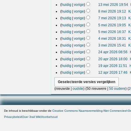
3
i
2
a
a
g
t
huidig
vorige
13 mei 2026 19:54
m
2
6
m
t
i
8
e
0
e
t
huidig
vorige
8 mei 2026 19:12
K
n
m
i
n
i
2
7
g
huidig
vorige
7 mei 2026 19:13
K
v
e
n
2
6
m
a
5
g
i
0
huidig
vorige
5 mei 2026 19:05
K
e
t
m
2
2
i
t
huidig
vorige
5 mei 2026 16:37
K
e
0
6
2
i
4
i
2
huidig
vorige
4 mei 2026 18:31
K
n
0
m
2
6
3
g
2
huidig
vorige
3 mei 2026 15:41
K
e
0
m
6
2
i
2
huidig
vorige
24 apr 2026 08:56
e
4
2
6
2
i
huidig
vorige
20 apr 2026 18:00
a
0
0
2
1
p
2
huidig
vorige
19 apr 2026 11:51
a
0
9
r
6
1
p
2
huidig
vorige
12 apr 2026 17:46
a
2
2
r
6
p
0
a
2
r
2
p
0
2
6
(
nieuwste
|
oudste
) (
50 nieuwere
|
50 oudere
) (
2
r
2
0
2
6
2
0
6
2
6
De inhoud is beschikbaar onder de
Creative Commons Naamsvermelding-Niet Commercieel-Gel
Privacybeleid
Over 3rail Wiki
Voorbehoud