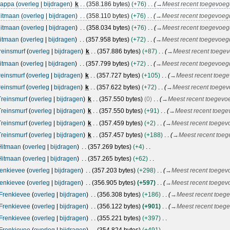
appa
overleg
bijdragen
k
358.186 bytes
+76
→
Meest recent toegevoeg
itmaan
overleg
bijdragen
358.110 bytes
+76
→
Meest recent toegevoeg
itmaan
overleg
bijdragen
358.034 bytes
+76
→
Meest recent toegevoeg
itmaan
overleg
bijdragen
357.958 bytes
+72
→
Meest recent toegevoeg
reinsmurf
overleg
bijdragen
k
357.886 bytes
+87
→
Meest recent toegev
itmaan
overleg
bijdragen
357.799 bytes
+72
→
Meest recent toegevoeg
reinsmurf
overleg
bijdragen
k
357.727 bytes
+105
→
Meest recent toege
reinsmurf
overleg
bijdragen
k
357.622 bytes
+72
→
Meest recent toegev
Treinsmurf
overleg
bijdragen
k
357.550 bytes
0
→
Meest recent toegevo
Treinsmurf
overleg
bijdragen
k
357.550 bytes
+91
→
Meest recent toege
Treinsmurf
overleg
bijdragen
k
357.459 bytes
+2
→
Meest recent toegev
Treinsmurf
overleg
bijdragen
k
357.457 bytes
+188
→
Meest recent toeg
Hitmaan
overleg
bijdragen
357.269 bytes
+4
Hitmaan
overleg
bijdragen
357.265 bytes
+62
renkievee
overleg
bijdragen
357.203 bytes
+298
→
Meest recent toegev
renkievee
overleg
bijdragen
356.905 bytes
+597
→
Meest recent toegev
Frenkievee
overleg
bijdragen
356.308 bytes
+186
→
Meest recent toeg
Frenkievee
overleg
bijdragen
356.122 bytes
+901
→
Meest recent toeg
Frenkievee
overleg
bijdragen
355.221 bytes
+397