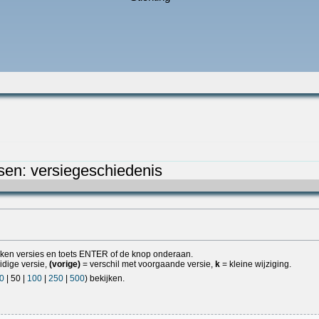
sen: versiegeschiedenis
lijken versies en toets ENTER of de knop onderaan.
idige versie,
(vorige)
= verschil met voorgaande versie,
k
= kleine wijziging.
0
|
50
|
100
|
250
|
500
) bekijken.