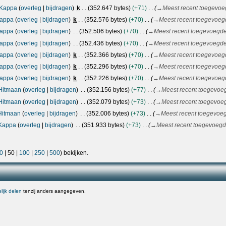
Kappa
overleg
bijdragen
k
352.647 bytes
+71
→
Meest recent toegevoe
appa
overleg
bijdragen
k
352.576 bytes
+70
→
Meest recent toegevoeg
appa
overleg
bijdragen
352.506 bytes
+70
→
Meest recent toegevoegde
appa
overleg
bijdragen
352.436 bytes
+70
→
Meest recent toegevoegde
appa
overleg
bijdragen
k
352.366 bytes
+70
→
Meest recent toegevoeg
appa
overleg
bijdragen
k
352.296 bytes
+70
→
Meest recent toegevoeg
appa
overleg
bijdragen
k
352.226 bytes
+70
→
Meest recent toegevoeg
Hitmaan
overleg
bijdragen
352.156 bytes
+77
→
Meest recent toegevoe
Hitmaan
overleg
bijdragen
352.079 bytes
+73
→
Meest recent toegevoe
Hitmaan
overleg
bijdragen
352.006 bytes
+73
→
Meest recent toegevoeg
Kappa
overleg
bijdragen
351.933 bytes
+73
→
Meest recent toegevoegd
0
|
50
|
100
|
250
|
500
) bekijken.
ijk delen
tenzij anders aangegeven.